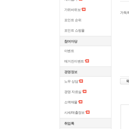
가위바위보
가득
포인트 순위
포인트 쇼핑몰
참여마당
이벤트
매거진이벤트
경영정보
노무 상담
경영 자료실
소액매물
시세/매출정보
취업톡