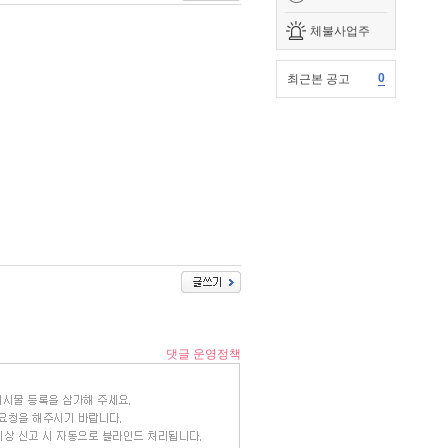
체불사업주
0
최근본 공고