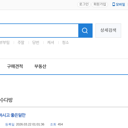
로그인
회원가입
모바일
로고
상세검색
부부팀
주말
당번
캐셔
청소
구매견적
부동산
수다방
하시고 좋은일만
등록일
2026.03.22 01:01:36
조회
454