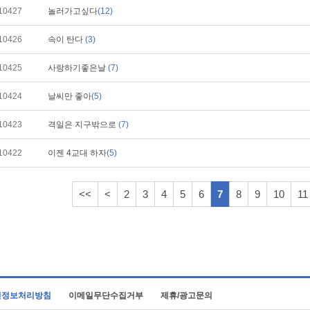
10427
놀러가고싶다
(12)
10426
속이 탄다
(3)
10425
사랑하기좋은날
(7)
10424
날씨만 좋아
(5)
10423
격일은 지구밖으로
(7)
10422
이젠 4교대 하자
(5)
<<
<
2
3
4
5
6
7
8
9
10
11
인정보처리방침
이메일무단수집거부
제휴/광고문의