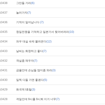
10438
그만들 가라
(6)
10437
놀러가자
(7)
10436
기적이 일어납니다
(7)
10435
청일전쟁을 기억하고 일본가서 찢어버려라
(10)
10434
와우 대실 숙박 몰려온다
(12)
10433
날씨는 화창하고 좋다
(7)
10432
객실좀 채우자
(7)
10431
금욜인데 손님들 많이좀 와라
(3)
10430
일찍 다들 가면 좋겠다
(5)
10429
화곡역 t호틸
(3)
10428
격일인데 9시출 9시퇴 이거 너무
(7)