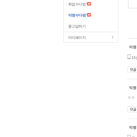
취업수다방
익명수다방
묻고답하기
마이페이지