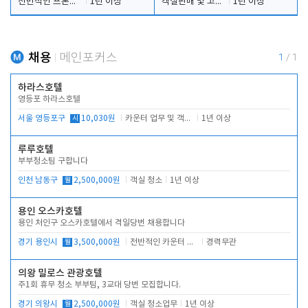
전반적인 프론트 당번업무
1년 이상
객실판매 및 고객응대
1년 이상
채용
메인포커스
1
/
1
하라스호텔
영등포 하라스호텔
서울 영등포구
시
10,030원
카운터 업무 및 객실관리(청소상태 확인, 객실판매)
1년 이상
루루호텔
부부청소팀 구합니다
인천 남동구
월
2,500,000원
객실 청소
1년 이상
용인 오스카호텔
용인 처인구 오스카호텔에서 격일당번 채용합니다
경기 용인시
월
3,500,000원
전반적인 카운터 업무
경력무관
의왕 밀로스 관광호텔
주1회 휴무 청소 부부팀, 3교대 당번 모집합니다.
경기 의왕시
월
2,500,000원
객실 청소업무
1년 이상