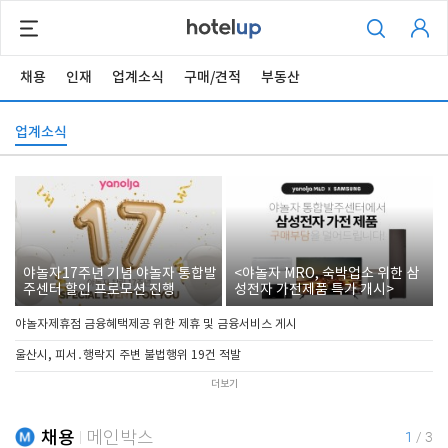
채용
인재
업계소식
구매/견적
부동산
업계소식
야놀자17주년 기념 야놀자 통합발
<야놀자 MRO, 숙박업소 위한 삼
주센터 할인 프로모션 진행
성전자 가전제품 특가 개시>
야놀자제휴점 금융혜택제공 위한 제휴 및 금융서비스 게시
울산시, 피서․행락지 주변 불법행위 19건 적발
더보기
채용
메인박스
1
/
3