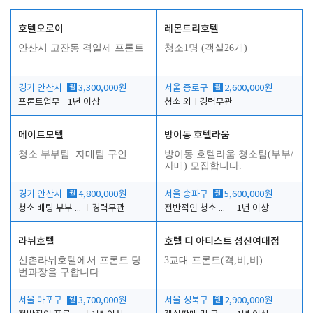
호텔오로이
레몬트리호텔
안산시 고잔동 격일제 프론트
청소1명 (객실26개)
경기 안산시
월
3,300,000원
서울 종로구
월
2,600,000원
프론트업무
1년 이상
청소 외
경력무관
메이트모텔
방이동 호텔라움
청소 부부팀. 자매팀 구인
방이동 호텔라움 청소팀(부부/
자매) 모집합니다.
경기 안산시
월
4,800,000원
서울 송파구
월
5,600,000원
청소 배팅 부부 구합니다
경력무관
전반적인 청소 업무(객실청소.객실정리)
1년 이상
라뉘호텔
호텔 디 아티스트 성신여대점
신촌라뉘호텔에서 프론트 당
3교대 프론트(격,비,비)
번과장을 구합니다.
서울 마포구
월
3,700,000원
서울 성북구
월
2,900,000원