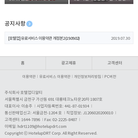
폰 증정
공지사항
[호텔업] 개인정보 처리방침 개정본1 (19.09.02)
2019.07.30
[호텔업] 유료서비스 이용약관 개정본2 (19.09.02)
2019.07.30
[호텔업] 개인정보 처리방침 개정본2 (19.09.02)
2019.07.30
홈
광고제휴
고객센터
이용약관
유료서비스 이용약관
개인정보처리방침
PC버전
주식회사 호텔업디알티
서울특별시 금천구 가산동 691 대륭테크노타운20차 1807호
대표이사: 이송주
사업자등록번호: 441-87-01934
통신판매업신고: 서울금천-1204 호
직업정보: J1206020200010
고객센터: 1644-7896
Fax: 02-2225-8487
이메일:
hdrt1109@hotelupdrt.com
Copyright ⓒ HotelupDRT Corp. All Right Reserved.