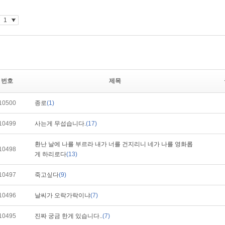
번호
제목
10500
종로
(1)
10499
사는게 무섭습니다.
(17)
환난 날에 나를 부르라 내가 너를 건지리니 네가 나를 영화롭
10498
게 하리로다
(13)
10497
죽고싶다
(9)
10496
날씨가 오락가락이냐
(7)
10495
진짜 궁금 한게 있습니다..
(7)