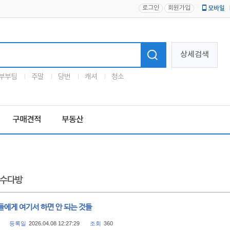
로그인
회원가입
모바일
로고
상세검색
부부팀
주말
당번
캐셔
청소
구매견적
부동산
수다방
들에게 여기서 하면 안 되는 것들
등록일
2026.04.08 12:27:29
조회
360