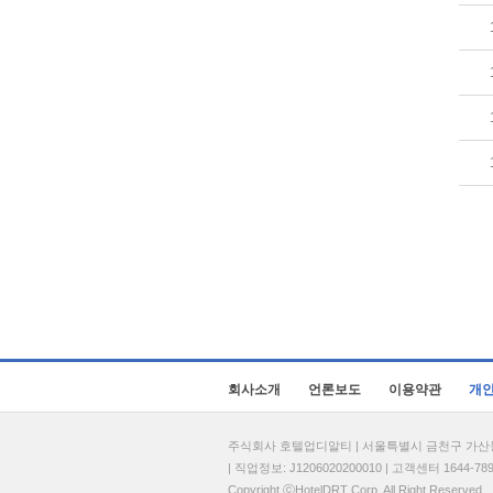
회사소개
언론보도
이용약관
개
주식회사 호텔업디알티 | 서울특별시 금천구 가산동 69
| 직업정보: J1206020200010 | 고객센터 1644-7896 
Copyright ⓒHotelDRT Corp. All Right Reserved.