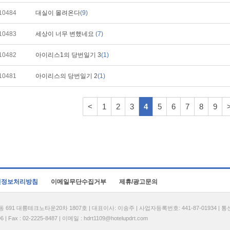
10484
대실이 몰려온다
(9)
10483
세상이 너무 변했네요
(7)
10482
아이리스1의 당번일기 3
(1)
10481
아이리스의 당번일기 2
(1)
<
1
2
3
4
5
6
7
8
9
인정보처리방침
이메일무단수집거부
제휴/광고문의
1 대륭테크노타운20차 1807호 | 대표이사: 이송주 | 사업자등록번호: 441-87-01934 | 
| Fax : 02-2225-8487 | 이메일 :
hdrt1109@hotelupdrt.com