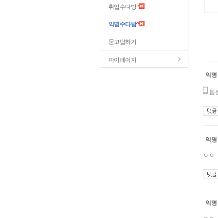
취업수다방
익명수다방
묻고답하기
마이페이지