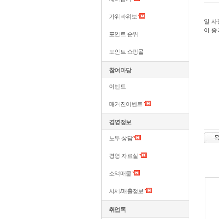
가위바위보
일 사
이 중
포인트 순위
포인트 쇼핑몰
참여마당
이벤트
매거진이벤트
경영정보
노무 상담
경영 자료실
소액매물
시세/매출정보
취업톡