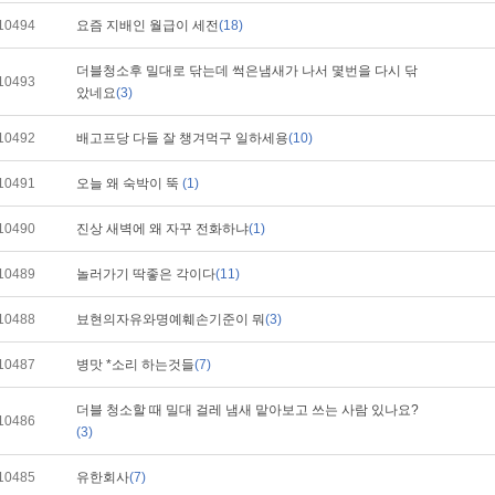
10494
요즘 지배인 월급이 세전
(18)
더블청소후 밀대로 닦는데 썩은냄새가 나서 몇번을 다시 닦
10493
았네요
(3)
10492
배고프당 다들 잘 챙겨먹구 일하세용
(10)
10491
오늘 왜 숙박이 뚝
(1)
10490
진상 새벽에 왜 자꾸 전화하냐
(1)
10489
놀러가기 딱좋은 각이다
(11)
10488
뵤현의자유와명예훼손기준이 뭐
(3)
10487
병맛 *소리 하는것들
(7)
더블 청소할 때 밀대 걸레 냄새 맡아보고 쓰는 사람 있나요?
10486
(3)
10485
유한회사
(7)