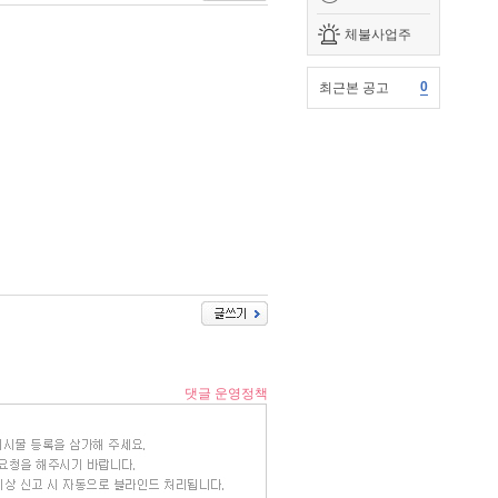
체불사업주
0
최근본 공고