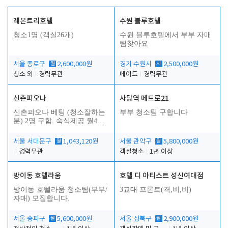
레몬트리호텔
수원 블루호텔
청소1명 (객실26개)
수원 블루호텔에서 부부 자매
팀찾아요
서울 종로구
월
2,600,000원
경기 수원시
시
2,500,000원
청소 외
경력무관
메이드
경력무관
신촌피오나
사당역 메트로21
신촌피오나 베팅 (청소잘하는
부부 청소팀 구합니다
분) 2명 구함. 숙식제공 월4회
휴무
서울 서대문구
월
1,043,120원
서울 관악구
월
5,800,000원
경력무관
객실청소
1년 이상
방이동 호텔라움
호텔 디 아티스트 성신여대점
방이동 호텔라움 청소팀(부부/
3교대 프론트(격,비,비)
자매) 모집합니다.
서울 송파구
월
5,600,000원
서울 성북구
월
2,900,000원