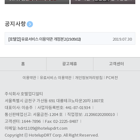
폰 증정
공지사항
[호텔업] 개인정보 처리방침 개정본1 (19.09.02)
2019.07.30
[호텔업] 유료서비스 이용약관 개정본2 (19.09.02)
2019.07.30
[호텔업] 개인정보 처리방침 개정본2 (19.09.02)
2019.07.30
홈
광고제휴
고객센터
이용약관
유료서비스 이용약관
개인정보처리방침
PC버전
주식회사 호텔업디알티
서울특별시 금천구 가산동 691 대륭테크노타운20차 1807호
대표이사: 이송주
사업자등록번호: 441-87-01934
통신판매업신고: 서울금천-1204 호
직업정보: J1206020200010
고객센터: 1644-7896
Fax: 02-2225-8487
이메일:
hdrt1109@hotelupdrt.com
Copyright ⓒ HotelupDRT Corp. All Right Reserved.