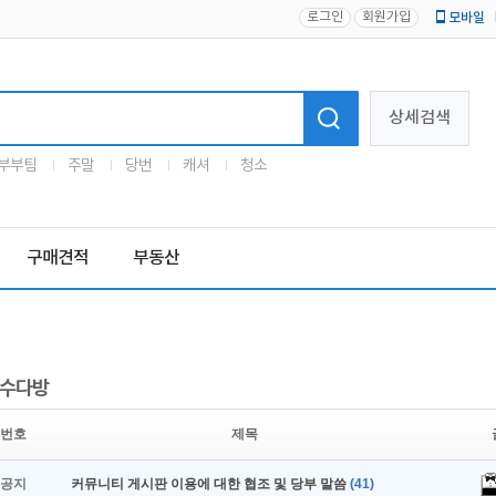
로그인
회원가입
모바일
로고
상세검색
부부팀
주말
당번
캐셔
청소
구매견적
부동산
수다방
번호
제목
공지
커뮤니티 게시판 이용에 대한 협조 및 당부 말씀
(41)