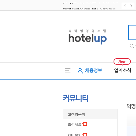
[공지] [호텔업] 유료서비스 이용약관 개정본2 (19.09.02)
[공지] [호텔업] 개인정보 처리방침 개정본2 (19.09.02)
호텔업
채용정보
업계소식
커뮤니티
익명
고객라운지
출석체크
제비뽑기