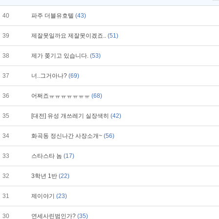
40
파주 더블유호텔
(43)
39
제잘못일까요 제잘못이겠죠..
(51)
38
제가 쫒기고 있습니다.
(53)
37
너..그거아나?
(69)
36
어쩌죠ㅠㅠㅠㅠㅠㅠㅠ
(68)
35
[대전] 유성 개쓰레기 실장색히
(42)
34
화곡동 정신나간 사장소개~
(56)
33
스타스타 놈
(17)
32
3학년 1반
(22)
31
제이야기
(23)
30
연세사린범인가?
(35)