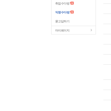
취업수다방
익명수다방
묻고답하기
마이페이지