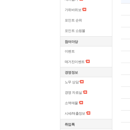
가위바위보
포인트 순위
포인트 쇼핑몰
참여마당
이벤트
매거진이벤트
경영정보
노무 상담
경영 자료실
소액매물
시세/매출정보
취업톡