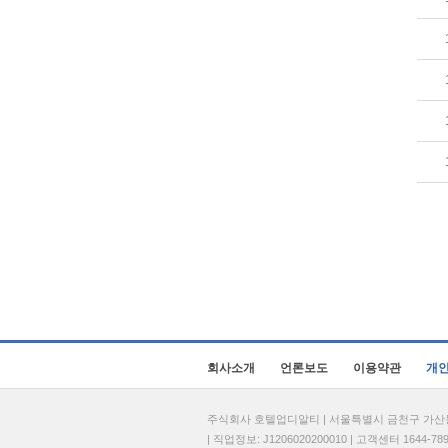
회사소개
언론보도
이용약관
개
주식회사 호텔업디알티 | 서울특별시 금천구 가산동 69
| 직업정보: J1206020200010 | 고객센터 1644-7896 