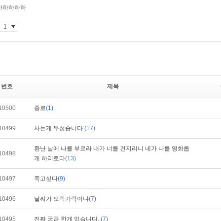
번호
제목
10500
종로
(1)
10499
사는게 무섭습니다.
(17)
환난 날에 나를 부르라 내가 너를 건지리니 네가 나를 영화롭
10498
게 하리로다
(13)
10497
죽고싶다
(9)
10496
날씨가 오락가락이냐
(7)
10495
진짜 궁금 한게 있습니다..
(7)