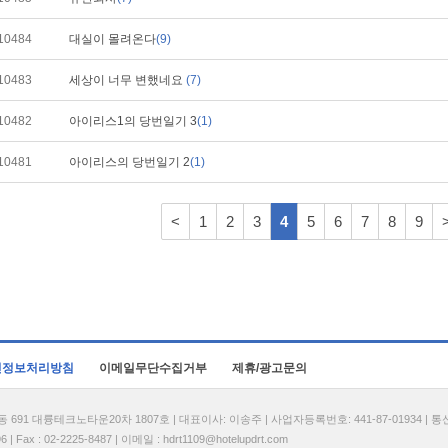
10484
대실이 몰려온다
(9)
10483
세상이 너무 변했네요
(7)
10482
아이리스1의 당번일기 3
(1)
10481
아이리스의 당번일기 2
(1)
<
1
2
3
4
5
6
7
8
9
인정보처리방침
이메일무단수집거부
제휴/광고문의
1 대륭테크노타운20차 1807호 | 대표이사: 이송주 | 사업자등록번호: 441-87-01934 | 
| Fax : 02-2225-8487 | 이메일 :
hdrt1109@hotelupdrt.com