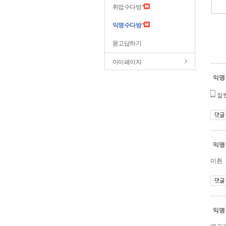
취업수다방
익명수다방
묻고답하기
마이페이지