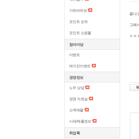
가위바위보
끝나고
포인트 순위
그래서
포인트 쇼핑몰
ㅎㅎ
참여마당
이벤트
매거진이벤트
경영정보
노무 상담
경영 자료실
소액매물
시세/매출정보
취업톡