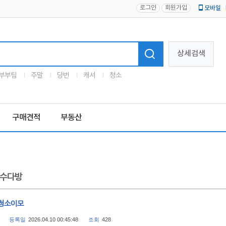
로그인
회원가입
모바일
로고
상세검색
부부팀
주말
당번
캐셔
청소
구매견적
부동산
수다방
청소이모
등록일
2026.04.10 00:45:48
조회
428