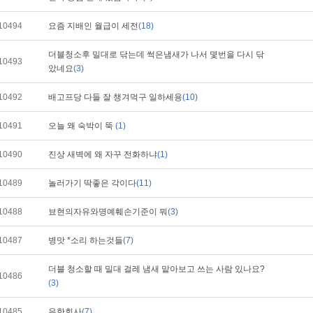
10494
요즘 지배인 월급이 세전
(18)
더블청소후 밀대로 닦는데 썩은냄새가 나서 몇번을 다시 닦
10493
았네요
(3)
10492
배고프당 다들 잘 챙겨먹구 일하세용
(10)
10491
오늘 왜 숙박이 뚝
(1)
10490
진상 새벽에 왜 자꾸 전화하냐
(1)
10489
놀러가기 딱좋은 각이다
(11)
10488
뵤현의자유와명예훼손기준이 뭐
(3)
10487
병맛 *소리 하는것들
(7)
더블 청소할 때 밀대 걸레 냄새 맡아보고 쓰는 사람 있나요?
10486
(3)
10485
유한회사
(7)