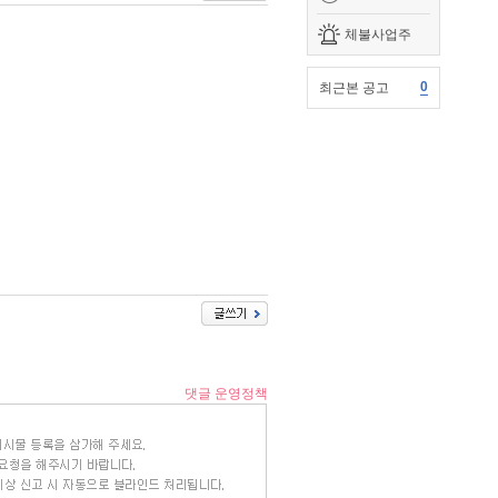
체불사업주
0
최근본 공고