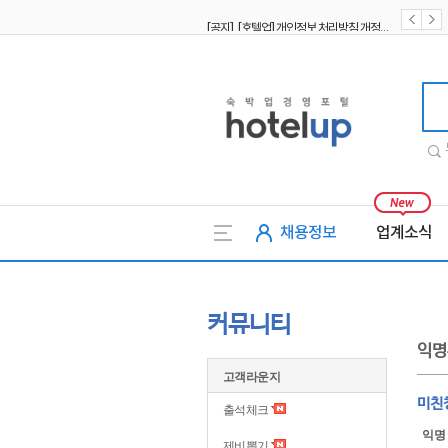
[공지] [호텔업] 개인정보 처리방침 개정본1 (19.09.02)
[공지] [호텔업] 유료서비스 이용약관 개정본2 (19.09.02)
호텔업
채용정보
업계소식
커뮤니티
익명
고객라운지
미친
출석체크
익명
제비뽑기