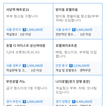
사당역 메트로21
방이동 호텔라움
부부 청소팀 구합니다
방이동 호텔라움 청소팀(부부/
자매) 모집합니다.
서울 관악구
월
5,800,000원
서울 송파구
월
5,600,000원
객실청소
1년 이상
전반적인 청소 업무(객실청소.객실정리)
1년 이상
호텔 디 아티스트 성신여대점
호텔에어포트준
3교대 프론트(격,비,비)
베팅, 청소이모, 부부팀 모집
합니다.
서울 성북구
월
2,900,000원
인천 중구
월
2,500,000원
객실판매 및 고객응대
1년 이상
객실 및 호텔청소
경력무관
부천호텔 키노
나더호텔(경기 양평 용문)
급구 청소이모 1명 구합니다.
객실청소 부부, 자매, 모녀팀
모십니다.
경기 부천시
월
2,800,000원
경기 양평군
월
4,400,000원