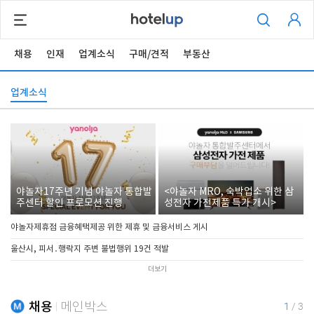
채용
인재
업계소식
구매/견적
부동산
업계소식
야놀자17주년 기념 야놀자 통합발
<야놀자 MRO, 숙박업소 위한 삼
주센터 할인 프로모션 진행
성전자 가전제품 특가 개시>
야놀자제휴점 금융혜택제공 위한 제휴 및 금융서비스 게시
울산시, 피서․행락지 주변 불법행위 19건 적발
더보기
채용
메인박스
1
/
3