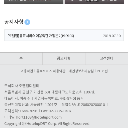
폰 증정
공지사항
[호텔업] 개인정보 처리방침 개정본1 (19.09.02)
2019.07.30
[호텔업] 유료서비스 이용약관 개정본2 (19.09.02)
2019.07.30
[호텔업] 개인정보 처리방침 개정본2 (19.09.02)
2019.07.30
홈
광고제휴
고객센터
이용약관
유료서비스 이용약관
개인정보처리방침
PC버전
주식회사 호텔업디알티
서울특별시 금천구 가산동 691 대륭테크노타운20차 1807호
대표이사: 이송주
사업자등록번호: 441-87-01934
통신판매업신고: 서울금천-1204 호
직업정보: J1206020200010
고객센터: 1644-7896
Fax: 02-2225-8487
이메일:
hdrt1109@hotelupdrt.com
Copyright ⓒ HotelupDRT Corp. All Right Reserved.