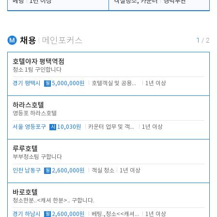
베팅
1년 이상
객실청소, 카운터
경력무관
채용
메인포커스
1
/
2
호텔야자 평택역점
청소 1팀 구인합니다
경기 평택시
월
5,000,000원
호텔객실 및 공용시설 청소 관리
1년 이상
하라스호텔
영등포 하라스호텔
서울 영등포구
시
10,030원
카운터 업무 및 객실관리(청소상태 확인, 객실판매)
1년 이상
루루호텔
부부청소팀 구합니다
인천 남동구
월
2,600,000원
객실 청소
1년 이상
바로호텔
청소한분..<캐셔 한분>.. 구합니다.
경기 하남시
월
2,600,000원
베팅.,청소<<캐셔 모셔봅니다.
1년 이상