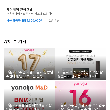
제이베이 관광호텔
수유제이베이호텔에서 청소팀 모집합니다
서울 강북구
월
5,600,000원
1년 이상
많이 본 기사
야놀자17주년 기념 야놀자 통합발
<야놀자 MRO, 숙박업소 위한 삼
주센터 할인 프로모션 진행
성전자 가전제품 특가 개시>
야놀자제휴점 금융혜택제공 위한
야놀자16주년 기념 제휴 숙박업주
제휴 및 금융서비스 게시
대상 야놀자통합발주센터 할인쿠