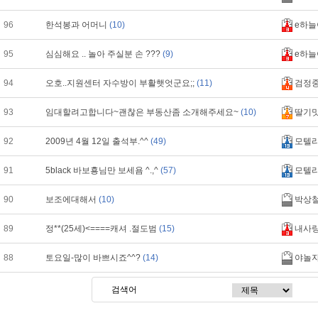
96
한석봉과 어머니
(10)
e하늘
95
심심해요 .. 놀아 주실분 손 ???
(9)
e하늘
94
오호..지원센터 자수방이 부활햇엇군요;;
(11)
검정
93
임대할려고합니다~괜찮은 부동산좀 소개해주세요~
(10)
딸기
92
2009년 4월 12일 출석부.^^
(49)
모텔
91
5black 바보횽님만 보세욤 ^.,^
(57)
모텔
90
보조에대해서
(10)
박상
89
정**(25세)<====캐셔 .절도범
(15)
내사
88
토요일-많이 바쁘시죠^^?
(14)
야놀