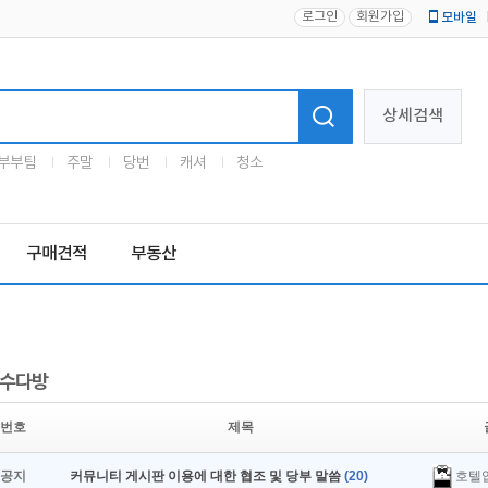
로그인
회원가입
모바일
로고
상세검색
부부팀
주말
당번
캐셔
청소
구매견적
부동산
수다방
번호
제목
호텔
공지
커뮤니티 게시판 이용에 대한 협조 및 당부 말씀
(20)