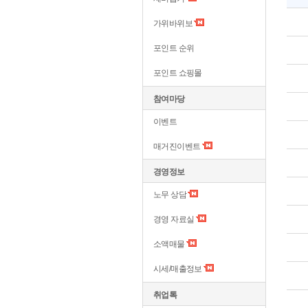
가위바위보
포인트 순위
포인트 쇼핑몰
참여마당
이벤트
매거진이벤트
경영정보
노무 상담
경영 자료실
소액매물
시세/매출정보
취업톡