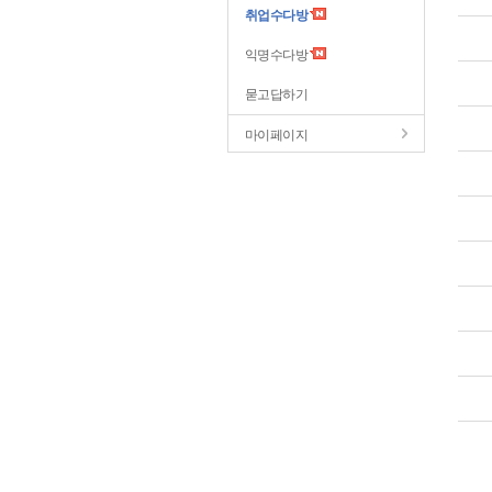
취업수다방
익명수다방
묻고답하기
마이페이지