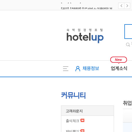
[공지] [호텔업] 유료서비스 이용약관 개정본2 (19.09.02)
[공지] [호텔업] 개인정보 처리방침 개정본2 (19.09.02)
호텔업
채용정보
업계소식
커뮤니티
취업
고객라운지
출석체크
제비뽑기