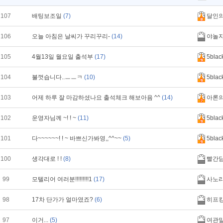
107
배팅보조일
(7)
달인
106
오늘 아침은 날씨가 꾸리꾸리-
(14)
야놀
105
4월13일 월요일 출석부
(17)
5blac
104
불껏습니다..ㅡㅡㅋ
(10)
5blac
103
어제 하루 잘 마감하셨나요 출석체크 해보아욤 ^^
(14)
아론
102
운영자님께 ~! ! ~
(11)
5blac
101
다~~~~~~! ! ~ 바쁘신가봐영,,^^~~
(5)
5blac
100
생각대로 ! !
(8)
빨간
99
모텔리어 여러분!!!!!!!!!1
(17)
사노
98
17차 단가가 얼마였죠?
(6)
히프
97
이거...
(5)
여관