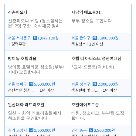
신촌피오나
사당역 메트로21
신촌피오나 베팅 (청소잘하는
부부 청소팀 구합니다
분) 2명 구함. 숙식제공 월4회
휴무
서울 서대문구
월
1,043,120원
서울 관악구
월
5,800,000원
경력무관
객실청소
1년 이상
방이동 호텔라움
호텔 디 아티스트 성신여대점
방이동 호텔라움 청소팀(부부/
3교대 프론트(격,비,비)
자매) 모집합니다.
서울 송파구
월
5,600,000원
서울 성북구
월
2,900,000원
전반적인 청소 업무(객실청소.객실정리)
1년 이상
객실판매 및 고객응대
1년 이상
일산대화 라트리호텔
호텔에어포트준
일산 대화역 라트리호텔에서
베팅, 청소이모, 부부팀 모집
청소팀을 구인합니다.
합니다.
경기 고양시
시
2,600,000원
인천 중구
월
2,500,000원