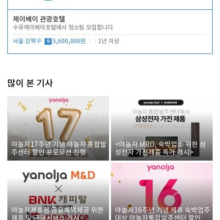
제이베이 관광호텔
수유제이베이호텔에서 청소팀 모집합니다
서울 강북구
월
5,600,000원
1년 이상
많이 본 기사
야놀자17주년 기념 야놀자 통합발
<야놀자 MRO, 숙박업소 위한 삼
주센터 할인 프로모션 진행
성전자 가전제품 특가 개시>
야놀자제휴점 금융혜택제공 위한
야놀자16주년 기념 제휴 숙박업주
제휴 및 금융서비스 게시
대상 야놀자통합발주센터 할인쿠