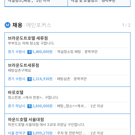
객실청소,베팅 ,
1년 이하
객실 및 호텔청소
경력무관
채용
메인포커스
1
/
2
브라운도트호텔 세류점
부부또는 자매 청소팀 구합니다.
경기 수원시
월
5,400,000원
객실청소및 베팅
경력무관
브라운도트세류점
베팅삼촌구해요
경기 수원시
월
2,316,930원
베팅삼촌
경력무관
바로호텔
청소한분..<캐셔 한분>.. 구합니다.
경기 하남시
월
2,600,000원
베팅.,청소<<캐셔 모셔봅니다.
1년 이상
하운드호텔 서울대점
하운드호텔 서울대점 에서 3교대 과장님 구인합니다.
서울 관악구
월
3,099,270원
주차 및 전반적인 당번업무
1년 이상