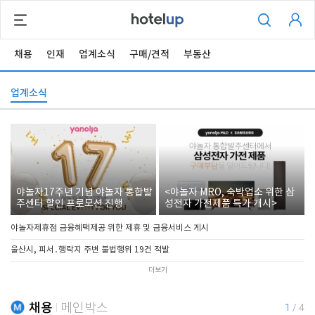
채용
인재
업계소식
구매/견적
부동산
업계소식
야놀자17주년 기념 야놀자 통합발
<야놀자 MRO, 숙박업소 위한 삼
주센터 할인 프로모션 진행
성전자 가전제품 특가 개시>
야놀자제휴점 금융혜택제공 위한 제휴 및 금융서비스 게시
울산시, 피서․행락지 주변 불법행위 19건 적발
더보기
채용
메인박스
1
/
4