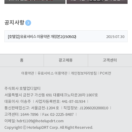
폰 증정
공지사항
[호텔업] 개인정보 처리방침 개정본1 (19.09.02)
2019.07.30
[호텔업] 유료서비스 이용약관 개정본2 (19.09.02)
2019.07.30
[호텔업] 개인정보 처리방침 개정본2 (19.09.02)
2019.07.30
홈
광고제휴
고객센터
이용약관
유료서비스 이용약관
개인정보처리방침
PC버전
주식회사 호텔업디알티
서울특별시 금천구 가산동 691 대륭테크노타운20차 1807호
대표이사: 이송주
사업자등록번호: 441-87-01934
통신판매업신고: 서울금천-1204 호
직업정보: J1206020200010
고객센터: 1644-7896
Fax: 02-2225-8487
이메일:
hdrt1109@hotelupdrt.com
Copyright ⓒ HotelupDRT Corp. All Right Reserved.