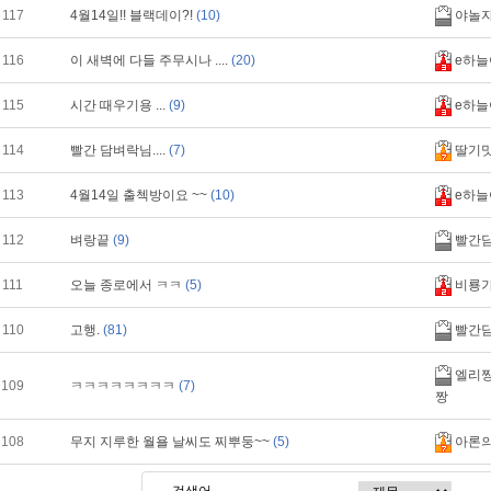
117
4월14일!! 블랙데이?!
(10)
야놀
116
이 새벽에 다들 주무시나 ....
(20)
e하늘
115
시간 때우기용 ...
(9)
e하늘
114
빨간 담벼락님....
(7)
딸기
113
4월14일 출첵방이요 ~~
(10)
e하늘
112
벼랑끝
(9)
빨간
111
오늘 종로에서 ㅋㅋ
(5)
비룡
110
고행.
(81)
빨간
엘리짱
109
ㅋㅋㅋㅋㅋㅋㅋㅋ
(7)
짱
108
무지 지루한 월욜 날씨도 찌뿌둥~~
(5)
아론