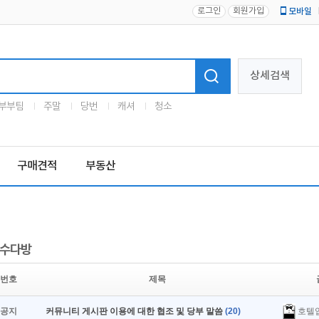
로그인
회원가입
모바일
로고
상세검색
부부팀
주말
당번
캐셔
청소
구매견적
부동산
수다방
번호
제목
호텔
공지
커뮤니티 게시판 이용에 대한 협조 및 당부 말씀
(20)