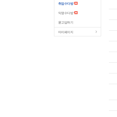
취업수다방
익명수다방
묻고답하기
마이페이지