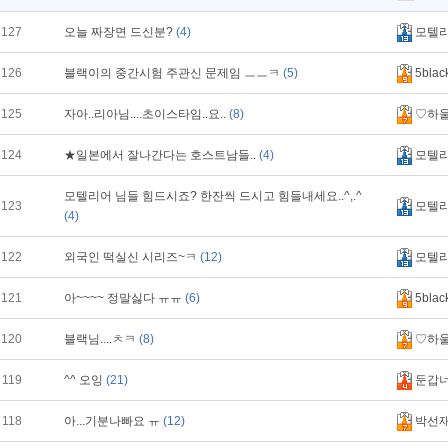
127
오늘 짜장면 드신분?
(4)
모텔
126
블랙이의 중간시험 주관신 문제임 ㅡㅡㅋ
(5)
5blac
125
자아..리아님....초이스타임..요..
(8)
♡하
124
★일본에서 잘나간다는 호스트남들..
(4)
모텔
모텔리어 님들 힘드시죠? 한잔씩 드시고 힘들내세요..^,.^
123
모텔
(4)
122
외국인 떡실신 시리즈~ㅋ
(12)
모텔
121
아~~~~ 정말싫다 ㅠㅠ
(6)
5blac
120
블랙님....ㅊㅋ
(8)
♡하
119
^^ 오잉
(21)
둔갑
118
아...기분나빠요 ㅠ
(12)
박선재