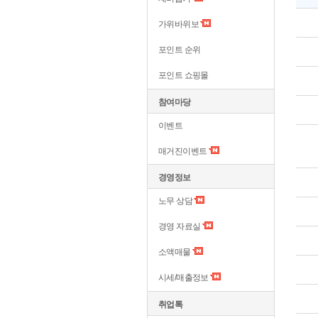
가위바위보
포인트 순위
포인트 쇼핑몰
참여마당
이벤트
매거진이벤트
경영정보
노무 상담
경영 자료실
소액매물
시세/매출정보
취업톡