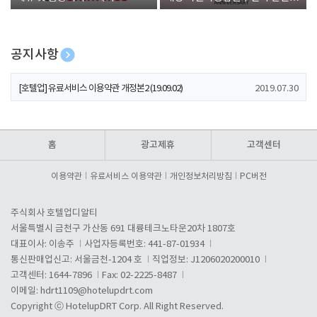
폰 증정
공지사항
[호텔업] 개인정보 처리방침 개정본1 (19.09.02)
2019.07.30
[호텔업] 유료서비스 이용약관 개정본2 (19.09.02)
2019.07.30
[호텔업] 개인정보 처리방침 개정본2 (19.09.02)
2019.07.30
홈
광고제휴
고객센터
이용약관
유료서비스 이용약관
개인정보처리방침
PC버전
주식회사 호텔업디알티
서울특별시 금천구 가산동 691 대륭테크노타운20차 1807호
대표이사: 이송주
사업자등록번호: 441-87-01934
통신판매업신고: 서울금천-1204 호
직업정보: J1206020200010
고객센터: 1644-7896
Fax: 02-2225-8487
이메일:
hdrt1109@hotelupdrt.com
Copyright ⓒ HotelupDRT Corp. All Right Reserved.