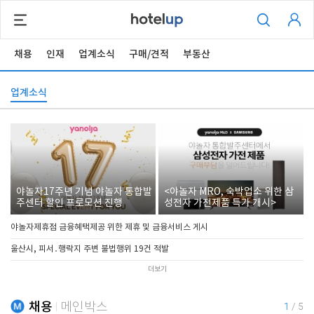
채용
인재
업계소식
구매/견적
부동산
업계소식
야놀자17주년 기념 야놀자 통합발
<야놀자 MRO, 숙박업소 위한 삼
주센터 할인 프로모션 진행
성전자 가전제품 특가 개시>
야놀자제휴점 금융혜택제공 위한 제휴 및 금융서비스 게시
울산시, 피서․행락지 주변 불법행위 19건 적발
더보기
채용
메인박스
1
/
5