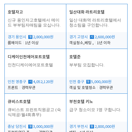
호텔자고
일산대화 라트리호텔
신규 용인자고호텔에서 메이
일산 대화역 라트리호텔에서
드 부부팀자매팀을 모십니다.
청소팀을 구인합니다.
경기 용인시
월
2,800,000원
경기 고양시
시
2,600,000원
룸메이드
1년 이상
객실청소,베팅 ,
1년 이하
디케이인천에어포트호텔
호텔준
인천디케이에어포트호텔
부부팀 모집합니다.
인천 영종구
시
4,052,120원
인천 중구
월
5,000,000원
프론트
경력무관
객실 및 호텔청소
경력무관
큐비스트호텔
부천호텔 키노
큐비스트 프런트직원공고 (숙
급구 청소이모 1명 구합니다.
식제공/월4회휴무)
충남 당진시
월
3,000,000원
경기 부천시
월
2,800,000원