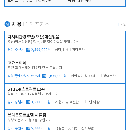
프런트업무 주간, 야간
경력무관
베팅
1년 이상
채용
메인포커스
1
/
2
럭셔리관광호텔(오산)대실없음
오산(럭셔리관광) 청소,베팅같이하실분 구합니다~
경기 오산시
월
2,500,000원
베팅,청소
경력무관
고요스테이
춘천 고요스테이 청소팀 한분 모십니다
강원특별자치도 춘천시
월
1,650,000원
전반적인 청소/세탁업무
경력무관
ST124(스트리트124)
성남 스트리트124 격일 근무자 구인
경기 성남시
월
3,600,000원
카운터 및 객실관리 전반
1년 이상
브라운도트호텔 세류점
부부또는 자매 청소팀 구합니다.
경기 수원시
월
5,400,000원
객실청소및 베팅
경력무관