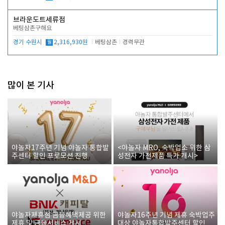
브라운도트세류점
베팅삼촌구해요
경기 수원시
월
2,316,930원
베팅삼촌
경력무관
많이 본 기사
야놀자17주년 기념 야놀자 통합발
<야놀자 MRO, 숙박업소 위한 삼
주센터 할인 프로모션 진행
성전자 가전제품 특가 개시>
야놀자제휴점 금융혜택제공 위한
야놀자16주년 기념 제휴 숙박업주
제휴 및 금융서비스 게시
대상 야놀자통합발주센터 할인쿠