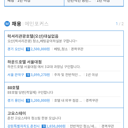
베팅
1년 이상
전반적인 당번업무
1년 이상
채용
메인포커스
1
/
2
럭셔리관광호텔(오산)대실없음
오산(럭셔리관광) 청소,베팅같이하실분 구합니다~
경기 오산시
월
2,500,000원
베팅,청소
경력무관
하운드호텔 서울대점
하운드호텔 서울대점 에서 3교대 과장님 구인합니다.
서울 관악구
월
3,099,270원
주차 및 전반적인 당번업무
1년 이상
88호텔
88호텔 당번(격일제) 구인합니다
경기 용인시
월
3,200,000원
호텔 내 외부 점검 및 프런트 운영
경력무관
고요스테이
춘천 고요스테이 청소팀 한분 모십니다
강원특별자치도 춘천시
월
1,650,000원
전반적인 청소/세탁업무
경력무관