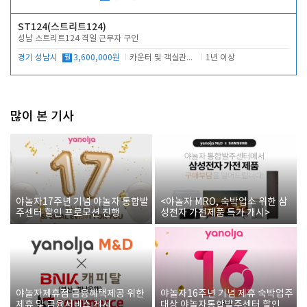
ST124(스트리트124)
성남 스트리트124 격일 근무자 구인
경기 성남시
월
3,600,000원
카운터 및 객실관리 전반
1년 이상
많이 본 기사
야놀자17주년 기념 야놀자 통합발
<야놀자 MRO, 숙박업소 위한 삼
주센터 할인 프로모션 진행
성전자 가전제품 특가 개시>
야놀자제휴점 금융혜택제공 위한
야놀자16주년 기념 제휴 숙박업주
제휴 및 금융서비스 게시
대상 야놀자통합발주센터 할인쿠