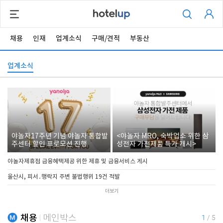
채용
인재
업계소식
구매/견적
부동산
업계소식
야놀자17주년 기념 야놀자 통합발
<야놀자 MRO, 숙박업소 위한 삼
주센터 할인 프로모션 진행
성전자 가전제품 특가 개시>
야놀자제휴점 금융혜택제공 위한 제휴 및 금융서비스 게시
울산시, 피서․행락지 주변 불법행위 19건 적발
더보기
채용
메인박스
1
/
5