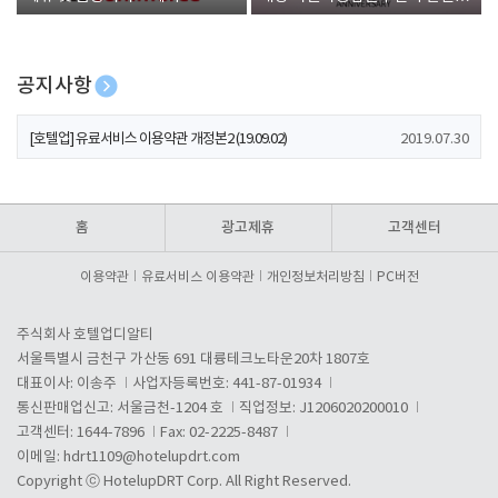
폰 증정
공지사항
[호텔업] 개인정보 처리방침 개정본1 (19.09.02)
2019.07.30
[호텔업] 유료서비스 이용약관 개정본2 (19.09.02)
2019.07.30
[호텔업] 개인정보 처리방침 개정본2 (19.09.02)
2019.07.30
홈
광고제휴
고객센터
이용약관
유료서비스 이용약관
개인정보처리방침
PC버전
주식회사 호텔업디알티
서울특별시 금천구 가산동 691 대륭테크노타운20차 1807호
대표이사: 이송주
사업자등록번호: 441-87-01934
통신판매업신고: 서울금천-1204 호
직업정보: J1206020200010
고객센터: 1644-7896
Fax: 02-2225-8487
이메일:
hdrt1109@hotelupdrt.com
Copyright ⓒ HotelupDRT Corp. All Right Reserved.