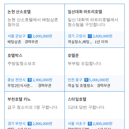
논현 산소호텔
일산대화 라트리호텔
논현 산소호텔에서 배팅삼촌
일산 대화역 라트리호텔에서
찾아요
청소팀을 구인합니다.
서울 강남구
시
2,600,000원
경기 고양시
시
2,600,000원
배팅삼촌
경력무관
객실청소,베팅 ,
1년 이하
호텔박스
호텔준
주방및청소보조
부부팀 모집합니다.
충남 천안시
월
2,400,000원
인천 중구
월
5,000,000원
주방2인식사준비및청소린렌보조
경력무관
객실 및 호텔청소
경력무관
부천호텔 키노
스타일호텔
급구 청소이모 1명 구합니다.
3교대 당번 구합니다.
경기 부천시
월
2,800,000원
서울 서초구
월
2,800,000원