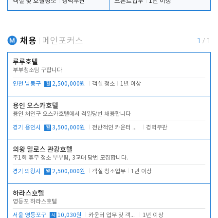
객실 및 호텔청소
경력무관
프론트업무
1년 이상
채용
메인포커스
1
/
1
루루호텔
부부청소팀 구합니다
인천 남동구
월
2,500,000원
객실 청소
1년 이상
용인 오스카호텔
용인 처인구 오스카호텔에서 격일당번 채용합니다
경기 용인시
월
3,500,000원
전반적인 카운터 업무
경력무관
의왕 밀로스 관광호텔
주1회 휴무 청소 부부팀, 3교대 당번 모집합니다.
경기 의왕시
월
2,500,000원
객실 청소업무
1년 이상
하라스호텔
영등포 하라스호텔
서울 영등포구
시
10,030원
카운터 업무 및 객실관리(청소상태 확인, 객실판매)
1년 이상