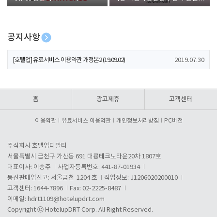
폰 증정
공지사항
[호텔업] 개인정보 처리방침 개정본1 (19.09.02)
2019.07.30
[호텔업] 유료서비스 이용약관 개정본2 (19.09.02)
2019.07.30
[호텔업] 개인정보 처리방침 개정본2 (19.09.02)
2019.07.30
홈
광고제휴
고객센터
이용약관
유료서비스 이용약관
개인정보처리방침
PC버전
주식회사 호텔업디알티
서울특별시 금천구 가산동 691 대륭테크노타운20차 1807호
대표이사: 이송주
사업자등록번호: 441-87-01934
통신판매업신고: 서울금천-1204 호
직업정보: J1206020200010
고객센터: 1644-7896
Fax: 02-2225-8487
이메일:
hdrt1109@hotelupdrt.com
Copyright ⓒ HotelupDRT Corp. All Right Reserved.