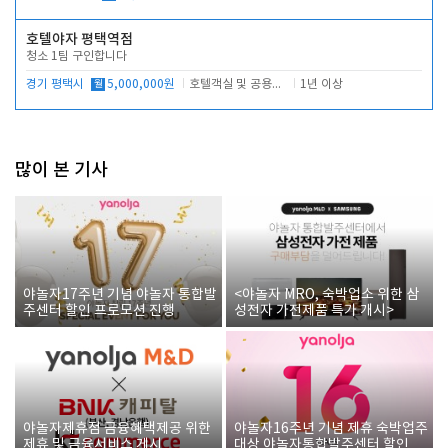
호텔야자 평택역점
청소 1팀 구인합니다
경기 평택시
월
5,000,000원
호텔객실 및 공용시설 청소 관리
1년 이상
많이 본 기사
야놀자17주년 기념 야놀자 통합발
<야놀자 MRO, 숙박업소 위한 삼
주센터 할인 프로모션 진행
성전자 가전제품 특가 개시>
야놀자제휴점 금융혜택제공 위한
야놀자16주년 기념 제휴 숙박업주
제휴 및 금융서비스 게시
대상 야놀자통합발주센터 할인쿠