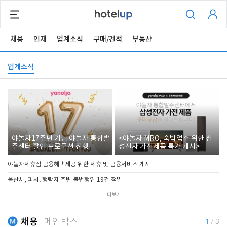
채용
인재
업계소식
구매/견적
부동산
업계소식
야놀자17주년 기념 야놀자 통합발
<야놀자 MRO, 숙박업소 위한 삼
주센터 할인 프로모션 진행
성전자 가전제품 특가 개시>
야놀자제휴점 금융혜택제공 위한 제휴 및 금융서비스 게시
울산시, 피서․행락지 주변 불법행위 19건 적발
더보기
채용
메인박스
1
/
3