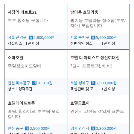
사당역 메트로21
방이동 호텔라움
부부 청소팀 구합니다
방이동 호텔라움 청소팀(부부/
자매) 모집합니다.
서울 관악구
월
5,800,000원
서울 송파구
월
5,600,000원
객실청소
1년 이상
전반적인 청소 업무(객실청소.객실정리)
1년 이상
소마호텔
호텔 디 아티스트 성신여대점
주말청소이모알바
3교대 프론트(격,비,비)
인천 미추홀구
시
10,030원
서울 성북구
월
2,900,000원
청소
경력무관
객실판매 및 고객응대
1년 이상
호텔에어포트준
호텔오로이
베팅, 청소이모, 부부팀 모집
안산시 고잔동 격일제 프론트
합니다.
인천 중구
월
2,500,000원
경기 안산시
월
3,300,000원