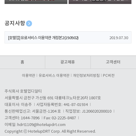
폰 증정
공지사항
[호텔업] 개인정보 처리방침 개정본1 (19.09.02)
2019.07.30
[호텔업] 유료서비스 이용약관 개정본2 (19.09.02)
2019.07.30
[호텔업] 개인정보 처리방침 개정본2 (19.09.02)
2019.07.30
홈
광고제휴
고객센터
이용약관
유료서비스 이용약관
개인정보처리방침
PC버전
주식회사 호텔업디알티
서울특별시 금천구 가산동 691 대륭테크노타운20차 1807호
대표이사: 이송주
사업자등록번호: 441-87-01934
통신판매업신고: 서울금천-1204 호
직업정보: J1206020200010
고객센터: 1644-7896
Fax: 02-2225-8487
이메일:
hdrt1109@hotelupdrt.com
Copyright ⓒ HotelupDRT Corp. All Right Reserved.