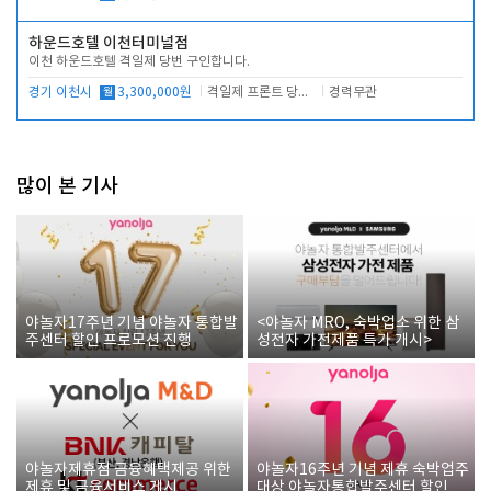
하운드호텔 이천터미널점
이천 하운드호텔 격일제 당번 구인합니다.
경기 이천시
월
3,300,000원
격일제 프론트 당번 업무로 주차 및 객실 점검
경력무관
많이 본 기사
야놀자17주년 기념 야놀자 통합발
<야놀자 MRO, 숙박업소 위한 삼
주센터 할인 프로모션 진행
성전자 가전제품 특가 개시>
야놀자제휴점 금융혜택제공 위한
야놀자16주년 기념 제휴 숙박업주
제휴 및 금융서비스 게시
대상 야놀자통합발주센터 할인쿠