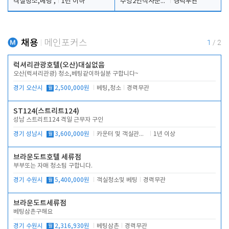
객실청소,베팅 ,
1년 이하
주방2인식사준비및청소린렌보조
경력무관
채용
메인포커스
1
/
2
럭셔리관광호텔(오산)대실없음
오산(럭셔리관광) 청소,베팅같이하실분 구합니다~
경기 오산시
월
2,500,000원
베팅,청소
경력무관
ST124(스트리트124)
성남 스트리트124 격일 근무자 구인
경기 성남시
월
3,600,000원
카운터 및 객실관리 전반
1년 이상
브라운도트호텔 세류점
부부또는 자매 청소팀 구합니다.
경기 수원시
월
5,400,000원
객실청소및 베팅
경력무관
브라운도트세류점
베팅삼촌구해요
경기 수원시
월
2,316,930원
베팅삼촌
경력무관