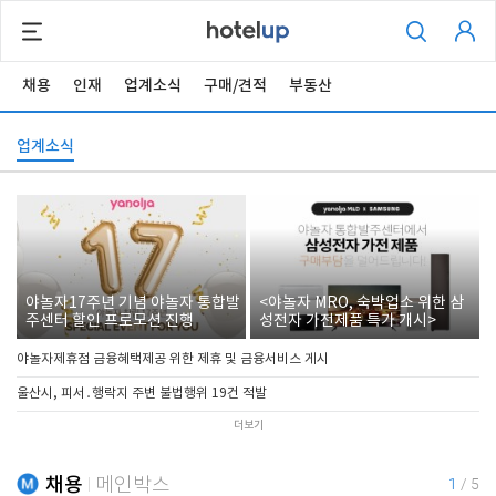
채용
인재
업계소식
구매/견적
부동산
업계소식
야놀자17주년 기념 야놀자 통합발
<야놀자 MRO, 숙박업소 위한 삼
주센터 할인 프로모션 진행
성전자 가전제품 특가 개시>
야놀자제휴점 금융혜택제공 위한 제휴 및 금융서비스 게시
울산시, 피서․행락지 주변 불법행위 19건 적발
더보기
채용
메인박스
1
/
5