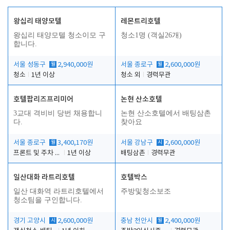
왕십리 태양모텔
레몬트리호텔
왕십리 태양모텔 청소이모 구
청소1명 (객실26개)
합니다.
서울 성동구
월
2,940,000원
서울 종로구
월
2,600,000원
청소
1년 이상
청소 외
경력무관
호텔팝리즈프리미어
논현 산소호텔
3교대 격비비 당번 채용합니
논현 산소호텔에서 배팅삼촌
다.
찾아요
서울 종로구
월
3,400,170원
서울 강남구
시
2,600,000원
프론트 및 주차 객실관리
1년 이상
배팅삼촌
경력무관
일산대화 라트리호텔
호텔박스
일산 대화역 라트리호텔에서
주방및청소보조
청소팀을 구인합니다.
경기 고양시
시
2,600,000원
충남 천안시
월
2,400,000원