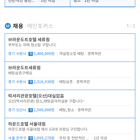
전반적인 당번업무
1년 이상
청소
1년 이상
채용
메인포커스
1
/
2
브라운도트호텔 세류점
부부또는 자매 청소팀 구합니다.
경기 수원시
월
5,400,000원
객실청소및 베팅
경력무관
브라운도트세류점
베팅삼촌구해요
경기 수원시
월
2,316,930원
베팅삼촌
경력무관
럭셔리관광호텔(오산)대실없음
오산(럭셔리관광) 청소,베팅같이하실분 구합니다~
경기 오산시
월
2,500,000원
베팅,청소
경력무관
하운드호텔 서울대점
하운드호텔 서울대점 에서 3교대 과장님 구인합니다.
서울 관악구
월
3,099,270원
주차 및 전반적인 당번업무
1년 이상