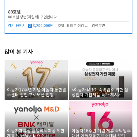
88호텔
88호텔 당번(격일제) 구인합니다
경기 용인시
월
3,200,000원
호텔 내 외부 점검 및 프런트 운영
경력무관
많이 본 기사
야놀자17주년 기념 야놀자 통합발
<야놀자 MRO, 숙박업소 위한 삼
주센터 할인 프로모션 진행
성전자 가전제품 특가 개시>
야놀자제휴점 금융혜택제공 위한
야놀자16주년 기념 제휴 숙박업주
제휴 및 금융서비스 게시
대상 야놀자통합발주센터 할인쿠