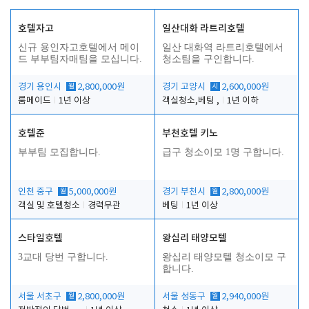
호텔자고
일산대화 라트리호텔
신규 용인자고호텔에서 메이
일산 대화역 라트리호텔에서
드 부부팀자매팀을 모십니다.
청소팀을 구인합니다.
경기 용인시
월
2,800,000원
경기 고양시
시
2,600,000원
룸메이드
1년 이상
객실청소,베팅 ,
1년 이하
호텔준
부천호텔 키노
부부팀 모집합니다.
급구 청소이모 1명 구합니다.
인천 중구
월
5,000,000원
경기 부천시
월
2,800,000원
객실 및 호텔청소
경력무관
베팅
1년 이상
스타일호텔
왕십리 태양모텔
3교대 당번 구합니다.
왕십리 태양모텔 청소이모 구
합니다.
서울 서초구
월
2,800,000원
서울 성동구
월
2,940,000원