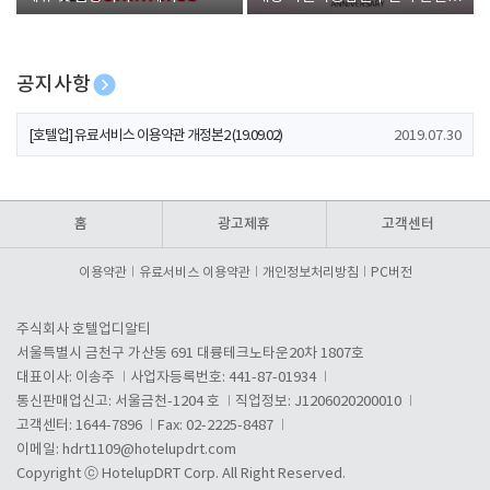
폰 증정
공지사항
[호텔업] 개인정보 처리방침 개정본1 (19.09.02)
2019.07.30
[호텔업] 유료서비스 이용약관 개정본2 (19.09.02)
2019.07.30
[호텔업] 개인정보 처리방침 개정본2 (19.09.02)
2019.07.30
홈
광고제휴
고객센터
이용약관
유료서비스 이용약관
개인정보처리방침
PC버전
주식회사 호텔업디알티
서울특별시 금천구 가산동 691 대륭테크노타운20차 1807호
대표이사: 이송주
사업자등록번호: 441-87-01934
통신판매업신고: 서울금천-1204 호
직업정보: J1206020200010
고객센터: 1644-7896
Fax: 02-2225-8487
이메일:
hdrt1109@hotelupdrt.com
Copyright ⓒ HotelupDRT Corp. All Right Reserved.