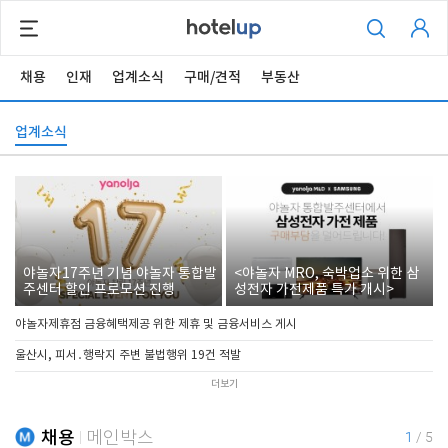
채용
인재
업계소식
구매/견적
부동산
업계소식
야놀자17주년 기념 야놀자 통합발
<야놀자 MRO, 숙박업소 위한 삼
주센터 할인 프로모션 진행
성전자 가전제품 특가 개시>
야놀자제휴점 금융혜택제공 위한 제휴 및 금융서비스 게시
울산시, 피서․행락지 주변 불법행위 19건 적발
더보기
채용
메인박스
1
/
5