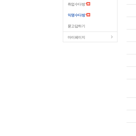
취업수다방
익명수다방
묻고답하기
마이페이지