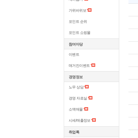
가위바위보
포인트 순위
포인트 쇼핑몰
참여마당
이벤트
매거진이벤트
경영정보
노무 상담
경영 자료실
소액매물
시세/매출정보
취업톡