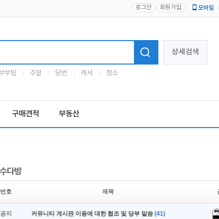
로그인
회원가입
모바일
로고
상세검색
부부팀
주말
당번
캐셔
청소
구매견적
부동산
수다방
번호
제목
공지
커뮤니티 게시판 이용에 대한 협조 및 당부 말씀
(41)