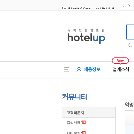
[공지] [호텔업] 유료서비스 이용약관 개정본2 (19.09.02)
[공지] [호텔업] 개인정보 처리방침 개정본2 (19.09.02)
호텔업
채용정보
업계소식
커뮤니티
익명
고객라운지
출석체크
제비뽑기