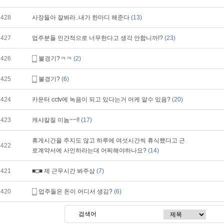
428
사장들아 잘봐라..내가 한마디 해준다
(13)
427
업주분들 인간적으로 너무한다고 생각 안합니까!?
(23)
426
불경기?ㅋㅋ
(2)
425
불경기?
(6)
424
카운터 cctv에 녹음이 되고 있다는거 어케 알수 있음?
(20)
423
캐샤칼질 이놈~~!!
(17)
휴게시간을 주지도 않고 하루에 여섯시간씩 휴식했다고 근
422
로계약서에 사인하라는대 어찌해야하나요?
(14)
421
■□■ 제 근무시간 봐주삼
(7)
420
업주들은 돈이 어디서 생김?
(6)