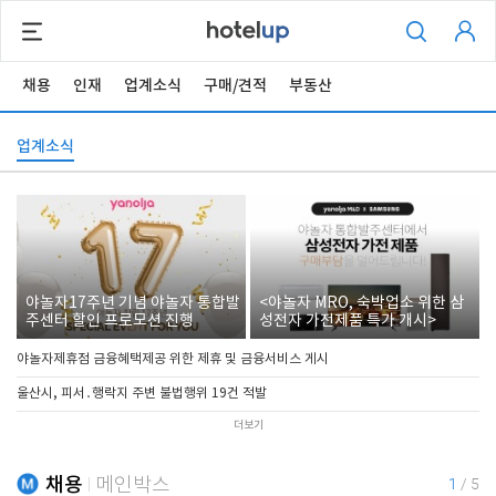
채용
인재
업계소식
구매/견적
부동산
업계소식
야놀자17주년 기념 야놀자 통합발
<야놀자 MRO, 숙박업소 위한 삼
주센터 할인 프로모션 진행
성전자 가전제품 특가 개시>
야놀자제휴점 금융혜택제공 위한 제휴 및 금융서비스 게시
울산시, 피서․행락지 주변 불법행위 19건 적발
더보기
채용
메인박스
1
/
5