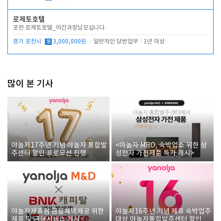
로제토호텔
포천 로제토호텔_야간과장님모십니다.
경기 포천시
월
3,000,000원
일반적인 당번업무
1년 이상
많이 본 기사
야놀자17주년 기념 야놀자 통합발
<야놀자 MRO, 숙박업소 위한 삼
주센터 할인 프로모션 진행
성전자 가전제품 특가 개시>
야놀자제휴점 금융혜택제공 위한
야놀자16주년 기념 제휴 숙박업주
제휴 및 금융서비스 게시
대상 야놀자통합발주센터 할인쿠