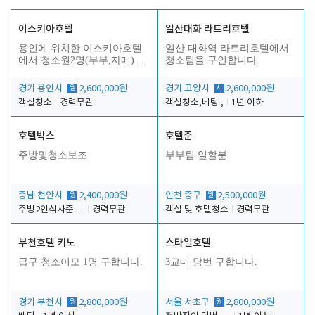
이스키아호텔
일산대화 라트리호텔
용인에 위치한 이스키아호텔
일산 대화역 라트리호텔에서
에서 청소원2명(부부,자매)을
청소팀을 구인합니다.
모집합니다..
경기 용인시
월
2,600,000원
경기 고양시
시
2,600,000원
객실청소
경력무관
객실청소,베팅 ,
1년 이하
호텔박스
호텔준
주방및청소보조
부부팀 일할분
충남 천안시
월
2,400,000원
인천 중구
월
2,500,000원
주방2인식사준비및청소린렌보조
경력무관
객실 및 호텔청소
경력무관
부천호텔 키노
스타일호텔
급구 청소이모 1명 구합니다.
3교대 당번 구합니다.
경기 부천시
월
2,800,000원
서울 서초구
월
2,800,000원