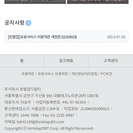
폰 증정
공지사항
[호텔업] 개인정보 처리방침 개정본1 (19.09.02)
2019.07.30
[호텔업] 유료서비스 이용약관 개정본2 (19.09.02)
2019.07.30
[호텔업] 개인정보 처리방침 개정본2 (19.09.02)
2019.07.30
홈
광고제휴
고객센터
이용약관
유료서비스 이용약관
개인정보처리방침
PC버전
주식회사 호텔업디알티
서울특별시 금천구 가산동 691 대륭테크노타운20차 1807호
대표이사: 이송주
사업자등록번호: 441-87-01934
통신판매업신고: 서울금천-1204 호
직업정보: J1206020200010
고객센터: 1644-7896
Fax: 02-2225-8487
이메일:
hdrt1109@hotelupdrt.com
Copyright ⓒ HotelupDRT Corp. All Right Reserved.