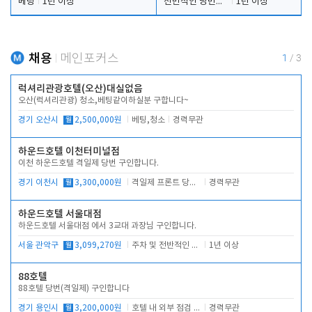
베팅
1년 이상
전반적인 당번업무
1년 이상
채용
메인포커스
1
/
3
럭셔리관광호텔(오산)대실없음
오산(럭셔리관광) 청소,베팅같이하실분 구합니다~
경기 오산시
월
2,500,000원
베팅,청소
경력무관
하운드호텔 이천터미널점
이천 하운드호텔 격일제 당번 구인합니다.
경기 이천시
월
3,300,000원
격일제 프론트 당번 업무로 주차 및 객실 점검
경력무관
하운드호텔 서울대점
하운드호텔 서울대점 에서 3교대 과장님 구인합니다.
서울 관악구
월
3,099,270원
주차 및 전반적인 당번업무
1년 이상
88호텔
88호텔 당번(격일제) 구인합니다
경기 용인시
월
3,200,000원
호텔 내 외부 점검 및 프런트 운영
경력무관