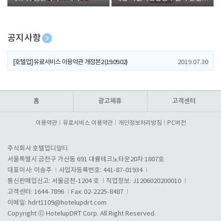
폰 증정
공지사항
[호텔업] 개인정보 처리방침 개정본1 (19.09.02)
2019.07.30
[호텔업] 유료서비스 이용약관 개정본2 (19.09.02)
2019.07.30
[호텔업] 개인정보 처리방침 개정본2 (19.09.02)
2019.07.30
홈
광고제휴
고객센터
이용약관
유료서비스 이용약관
개인정보처리방침
PC버전
주식회사 호텔업디알티
서울특별시 금천구 가산동 691 대륭테크노타운20차 1807호
대표이사: 이송주
사업자등록번호: 441-87-01934
통신판매업신고: 서울금천-1204 호
직업정보: J1206020200010
고객센터: 1644-7896
Fax: 02-2225-8487
이메일:
hdrt1109@hotelupdrt.com
Copyright ⓒ HotelupDRT Corp. All Right Reserved.