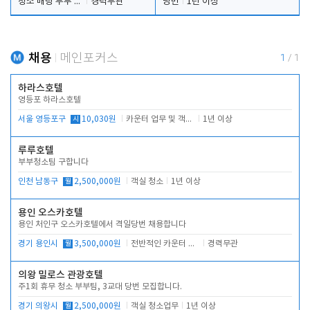
청소 배팅 부부 구합니다
경력무관
당번
1년 이상
채용
메인포커스
1
/
1
하라스호텔
영등포 하라스호텔
서울 영등포구
시
10,030원
카운터 업무 및 객실관리(청소상태 확인, 객실판매)
1년 이상
루루호텔
부부청소팀 구합니다
인천 남동구
월
2,500,000원
객실 청소
1년 이상
용인 오스카호텔
용인 처인구 오스카호텔에서 격일당번 채용합니다
경기 용인시
월
3,500,000원
전반적인 카운터 업무
경력무관
의왕 밀로스 관광호텔
주1회 휴무 청소 부부팀, 3교대 당번 모집합니다.
경기 의왕시
월
2,500,000원
객실 청소업무
1년 이상