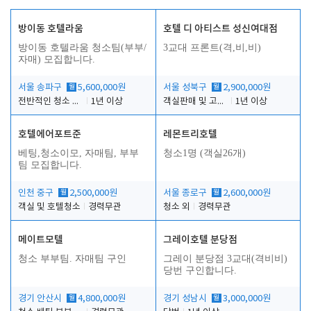
방이동 호텔라움
호텔 디 아티스트 성신여대점
방이동 호텔라움 청소팀(부부/
3교대 프론트(격,비,비)
자매) 모집합니다.
서울 송파구
월
5,600,000원
서울 성북구
월
2,900,000원
전반적인 청소 업무(객실청소.객실정리)
1년 이상
객실판매 및 고객응대
1년 이상
호텔에어포트준
레몬트리호텔
베팅,청소이모, 자매팀, 부부
청소1명 (객실26개)
팀 모집합니다.
인천 중구
월
2,500,000원
서울 종로구
월
2,600,000원
객실 및 호텔청소
경력무관
청소 외
경력무관
메이트모텔
그레이호텔 분당점
청소 부부팀. 자매팀 구인
그레이 분당점 3교대(격비비)
당번 구인합니다.
경기 안산시
월
4,800,000원
경기 성남시
월
3,000,000원