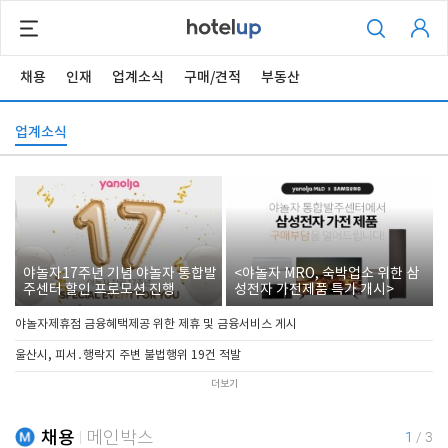
채용
인재
업계소식
구매/견적
부동산
업계소식
야놀자17주년 기념 야놀자 통합발
<야놀자 MRO, 숙박업소 위한 삼
주센터 할인 프로모션 진행
성전자 가전제품 특가 개시>
야놀자제휴점 금융혜택제공 위한 제휴 및 금융서비스 게시
울산시, 피서․행락지 주변 불법행위 19건 적발
더보기
채용
메인박스
1
/
3