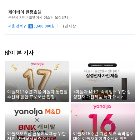
제이베이 관광호텔
수유제이베이호텔에서 청소팀 모집합니다
서울 강북구
월
5,600,000원
1년 이상
많이 본 기사
야놀자17주년 기념 야놀자 통합발
<야놀자 MRO, 숙박업소 위한 삼
주센터 할인 프로모션 진행
성전자 가전제품 특가 개시>
야놀자제휴점 금융혜택제공 위한
야놀자16주년 기념 제휴 숙박업주
제휴 및 금융서비스 게시
대상 야놀자통합발주센터 할인쿠