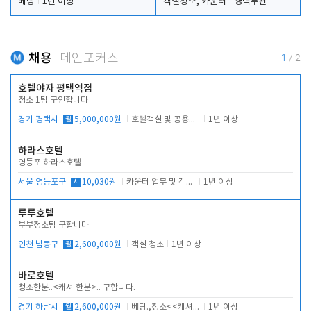
베팅
1년 이상
객실청소, 카운터
경력무관
채용
메인포커스
1
/
2
호텔야자 평택역점
청소 1팀 구인합니다
경기 평택시
월
5,000,000원
호텔객실 및 공용시설 청소 관리
1년 이상
하라스호텔
영등포 하라스호텔
서울 영등포구
시
10,030원
카운터 업무 및 객실관리(청소상태 확인, 객실판매)
1년 이상
루루호텔
부부청소팀 구합니다
인천 남동구
월
2,600,000원
객실 청소
1년 이상
바로호텔
청소한분..<캐셔 한분>.. 구합니다.
경기 하남시
월
2,600,000원
베팅.,청소<<캐셔 모셔봅니다.
1년 이상