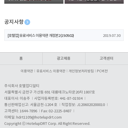
폰 증정
공지사항
[호텔업] 개인정보 처리방침 개정본1 (19.09.02)
2019.07.30
[호텔업] 유료서비스 이용약관 개정본2 (19.09.02)
2019.07.30
[호텔업] 개인정보 처리방침 개정본2 (19.09.02)
2019.07.30
홈
광고제휴
고객센터
이용약관
유료서비스 이용약관
개인정보처리방침
PC버전
주식회사 호텔업디알티
서울특별시 금천구 가산동 691 대륭테크노타운20차 1807호
대표이사: 이송주
사업자등록번호: 441-87-01934
통신판매업신고: 서울금천-1204 호
직업정보: J1206020200010
고객센터: 1644-7896
Fax: 02-2225-8487
이메일:
hdrt1109@hotelupdrt.com
Copyright ⓒ HotelupDRT Corp. All Right Reserved.