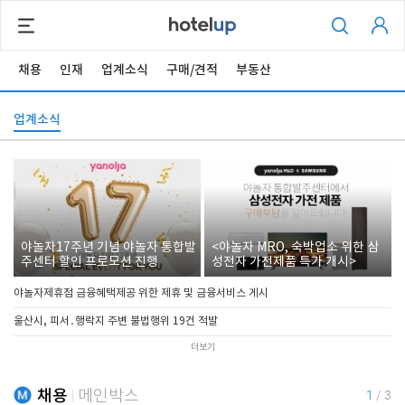
채용
인재
업계소식
구매/견적
부동산
업계소식
야놀자17주년 기념 야놀자 통합발
<야놀자 MRO, 숙박업소 위한 삼
주센터 할인 프로모션 진행
성전자 가전제품 특가 개시>
야놀자제휴점 금융혜택제공 위한 제휴 및 금융서비스 게시
울산시, 피서․행락지 주변 불법행위 19건 적발
더보기
채용
메인박스
1
/
3