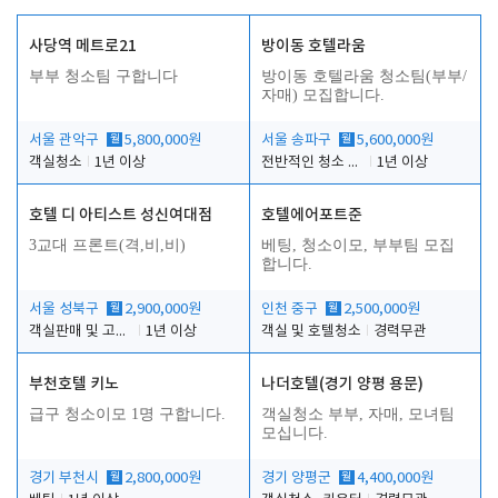
사당역 메트로21
방이동 호텔라움
부부 청소팀 구합니다
방이동 호텔라움 청소팀(부부/
자매) 모집합니다.
서울 관악구
월
5,800,000원
서울 송파구
월
5,600,000원
객실청소
1년 이상
전반적인 청소 업무(객실청소.객실정리)
1년 이상
호텔 디 아티스트 성신여대점
호텔에어포트준
3교대 프론트(격,비,비)
베팅, 청소이모, 부부팀 모집
합니다.
서울 성북구
월
2,900,000원
인천 중구
월
2,500,000원
객실판매 및 고객응대
1년 이상
객실 및 호텔청소
경력무관
부천호텔 키노
나더호텔(경기 양평 용문)
급구 청소이모 1명 구합니다.
객실청소 부부, 자매, 모녀팀
모십니다.
경기 부천시
월
2,800,000원
경기 양평군
월
4,400,000원