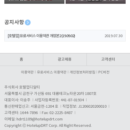
폰 증정
공지사항
[호텔업] 개인정보 처리방침 개정본1 (19.09.02)
2019.07.30
[호텔업] 유료서비스 이용약관 개정본2 (19.09.02)
2019.07.30
[호텔업] 개인정보 처리방침 개정본2 (19.09.02)
2019.07.30
홈
광고제휴
고객센터
이용약관
유료서비스 이용약관
개인정보처리방침
PC버전
주식회사 호텔업디알티
서울특별시 금천구 가산동 691 대륭테크노타운20차 1807호
대표이사: 이송주
사업자등록번호: 441-87-01934
통신판매업신고: 서울금천-1204 호
직업정보: J1206020200010
고객센터: 1644-7896
Fax: 02-2225-8487
이메일:
hdrt1109@hotelupdrt.com
Copyright ⓒ HotelupDRT Corp. All Right Reserved.