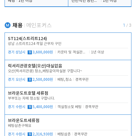
베팅
1년 이상
전반적인 당번업무
1년 이상
채용
메인포커스
1
/
3
ST124(스트리트124)
성남 스트리트124 격일 근무자 구인
경기 성남시
월
3,600,000원
카운터 및 객실관리 전반
1년 이상
럭셔리관광호텔(오산)대실없음
오산(럭셔리관광) 청소,베팅같이하실분 구합니다~
경기 오산시
월
2,500,000원
베팅,청소
경력무관
브라운도트호텔 세류점
부부또는 자매 청소팀 구합니다.
경기 수원시
월
5,400,000원
객실청소및 베팅
경력무관
브라운도트세류점
베팅삼촌구해요
경기 수원시
월
2,316,930원
베팅삼촌
경력무관