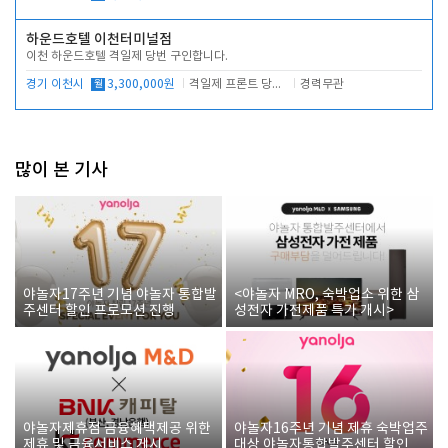
하운드호텔 이천터미널점
이천 하운드호텔 격일제 당번 구인합니다.
경기 이천시
월
3,300,000원
격일제 프론트 당번 업무로 주차 및 객실 점검
경력무관
많이 본 기사
야놀자17주년 기념 야놀자 통합발
<야놀자 MRO, 숙박업소 위한 삼
주센터 할인 프로모션 진행
성전자 가전제품 특가 개시>
야놀자제휴점 금융혜택제공 위한
야놀자16주년 기념 제휴 숙박업주
제휴 및 금융서비스 게시
대상 야놀자통합발주센터 할인쿠