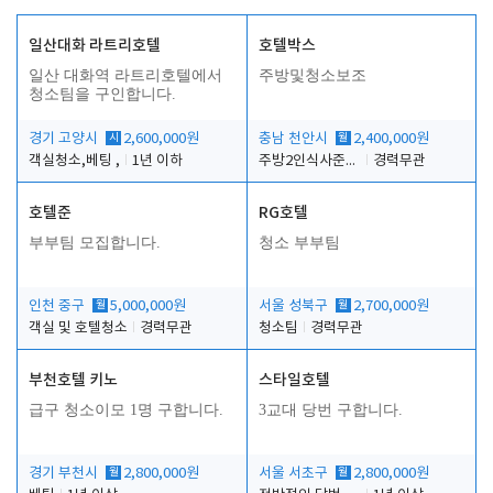
일산대화 라트리호텔
호텔박스
일산 대화역 라트리호텔에서
주방및청소보조
청소팀을 구인합니다.
경기 고양시
시
2,600,000원
충남 천안시
월
2,400,000원
객실청소,베팅 ,
1년 이하
주방2인식사준비및청소린렌보조
경력무관
호텔준
RG호텔
부부팀 모집합니다.
청소 부부팀
인천 중구
월
5,000,000원
서울 성북구
월
2,700,000원
객실 및 호텔청소
경력무관
청소팀
경력무관
부천호텔 키노
스타일호텔
급구 청소이모 1명 구합니다.
3교대 당번 구합니다.
경기 부천시
월
2,800,000원
서울 서초구
월
2,800,000원