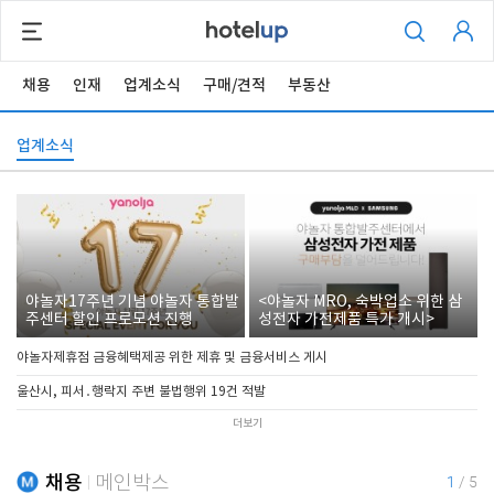
채용
인재
업계소식
구매/견적
부동산
업계소식
야놀자17주년 기념 야놀자 통합발
<야놀자 MRO, 숙박업소 위한 삼
주센터 할인 프로모션 진행
성전자 가전제품 특가 개시>
야놀자제휴점 금융혜택제공 위한 제휴 및 금융서비스 게시
울산시, 피서․행락지 주변 불법행위 19건 적발
더보기
채용
메인박스
1
/
5