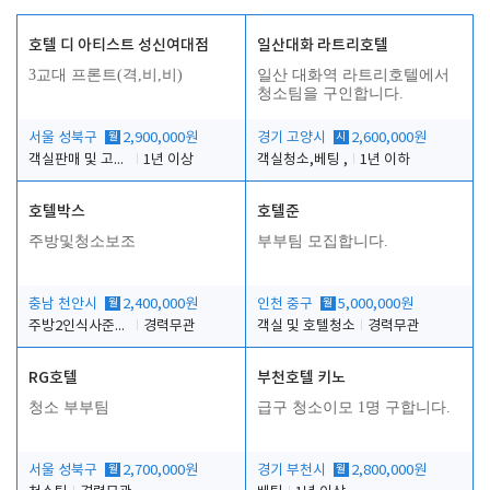
호텔 디 아티스트 성신여대점
일산대화 라트리호텔
3교대 프론트(격,비,비)
일산 대화역 라트리호텔에서
청소팀을 구인합니다.
서울 성북구
월
2,900,000원
경기 고양시
시
2,600,000원
객실판매 및 고객응대
1년 이상
객실청소,베팅 ,
1년 이하
호텔박스
호텔준
주방및청소보조
부부팀 모집합니다.
충남 천안시
월
2,400,000원
인천 중구
월
5,000,000원
주방2인식사준비및청소린렌보조
경력무관
객실 및 호텔청소
경력무관
RG호텔
부천호텔 키노
청소 부부팀
급구 청소이모 1명 구합니다.
서울 성북구
월
2,700,000원
경기 부천시
월
2,800,000원