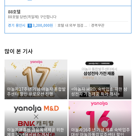
88호텔
88호텔 당번(격일제) 구인합니다
경기 용인시
월
3,200,000원
호텔 내 외부 점검 및 프런트 운영
경력무관
많이 본 기사
야놀자17주년 기념 야놀자 통합발
<야놀자 MRO, 숙박업소 위한 삼
주센터 할인 프로모션 진행
성전자 가전제품 특가 개시>
야놀자제휴점 금융혜택제공 위한
야놀자16주년 기념 제휴 숙박업주
제휴 및 금융서비스 게시
대상 야놀자통합발주센터 할인쿠