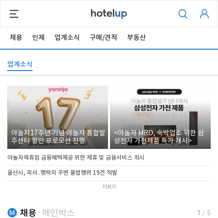
채용
인재
업계소식
구매/견적
부동산
업계소식
야놀자17주년 기념 야놀자 통합발
<야놀자 MRO, 숙박업소 위한 삼
주센터 할인 프로모션 진행
성전자 가전제품 특가 개시>
야놀자제휴점 금융혜택제공 위한 제휴 및 금융서비스 게시
울산시, 피서․행락지 주변 불법행위 19건 적발
더보기
채용
메인박스
1
/
5