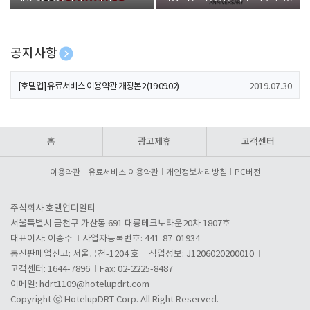
폰 증정
공지사항
[호텔업] 개인정보 처리방침 개정본1 (19.09.02)
2019.07.30
[호텔업] 유료서비스 이용약관 개정본2 (19.09.02)
2019.07.30
[호텔업] 개인정보 처리방침 개정본2 (19.09.02)
2019.07.30
홈
광고제휴
고객센터
이용약관
유료서비스 이용약관
개인정보처리방침
PC버전
주식회사 호텔업디알티
서울특별시 금천구 가산동 691 대륭테크노타운20차 1807호
대표이사: 이송주
사업자등록번호: 441-87-01934
통신판매업신고: 서울금천-1204 호
직업정보: J1206020200010
고객센터: 1644-7896
Fax: 02-2225-8487
이메일:
hdrt1109@hotelupdrt.com
Copyright ⓒ HotelupDRT Corp. All Right Reserved.