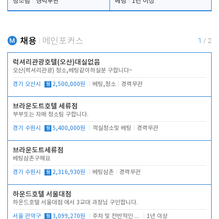
청소팀
경력무관
베팅
1년 이상
채용
메인포커스
1
/
2
럭셔리관광호텔(오산)대실없음
오산(럭셔리관광) 청소,베팅같이하실분 구합니다~
경기 오산시
월
2,500,000원
베팅,청소
경력무관
브라운도트호텔 세류점
부부또는 자매 청소팀 구합니다.
경기 수원시
월
5,400,000원
객실청소및 베팅
경력무관
브라운도트세류점
베팅삼촌구해요
경기 수원시
월
2,316,930원
베팅삼촌
경력무관
하운드호텔 서울대점
하운드호텔 서울대점 에서 3교대 과장님 구인합니다.
서울 관악구
월
3,099,270원
주차 및 전반적인 당번업무
1년 이상