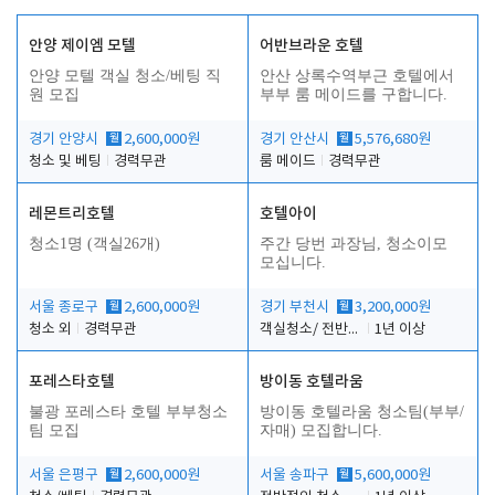
안양 제이엠 모텔
어반브라운 호텔
안양 모텔 객실 청소/베팅 직
안산 상록수역부근 호텔에서
원 모집
부부 룸 메이드를 구합니다.
경기 안양시
월
2,600,000원
경기 안산시
월
5,576,680원
청소 및 베팅
경력무관
룸 메이드
경력무관
레몬트리호텔
호텔아이
청소1명 (객실26개)
주간 당번 과장님, 청소이모
모십니다.
서울 종로구
월
2,600,000원
경기 부천시
월
3,200,000원
청소 외
경력무관
객실청소/ 전반적인 프론트 업무 및 주차
1년 이상
포레스타호텔
방이동 호텔라움
불광 포레스타 호텔 부부청소
방이동 호텔라움 청소팀(부부/
팀 모집
자매) 모집합니다.
서울 은평구
월
2,600,000원
서울 송파구
월
5,600,000원