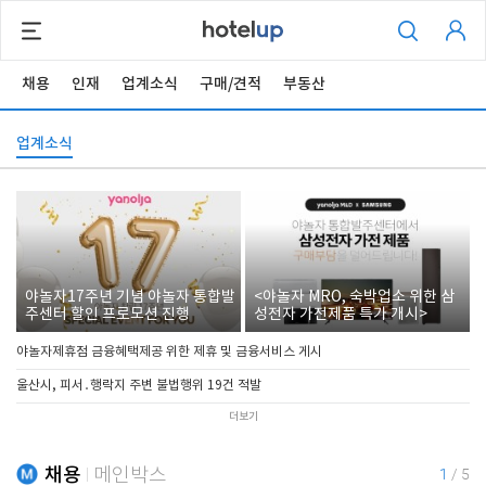
채용
인재
업계소식
구매/견적
부동산
업계소식
야놀자17주년 기념 야놀자 통합발
<야놀자 MRO, 숙박업소 위한 삼
주센터 할인 프로모션 진행
성전자 가전제품 특가 개시>
야놀자제휴점 금융혜택제공 위한 제휴 및 금융서비스 게시
울산시, 피서․행락지 주변 불법행위 19건 적발
더보기
채용
메인박스
1
/
5