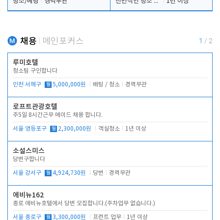
청소/베팅
경력무관
전반적인 청소 업무(객실청소.객실정리)
1년 이상
채용
메인포커스
1
/
2
루미호텔
청소팀 구인합니다
인천 서해구
월
5,000,000원
배팅 / 청소
경력무관
로프트관광호텔
주5일 8시간근무 메이드 채용 합니다.
서울 영등포구
월
2,300,000원
객실청소
1년 이상
소설스미스
당번구합니다
서울 강서구
월
4,924,730원
당번
경력무관
에비뉴162
종로 에비뉴호텔에서 당번 모집합니다.(주차업무 없습니다.)
서울 종로구
월
3,300,000원
프런트 업무
1년 이상