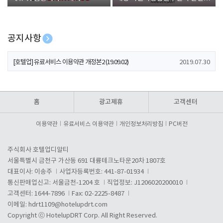
폰 증정
공지사항
[호텔업] 개인정보 처리방침 개정본1 (19.09.02)
2019.07.30
[호텔업] 유료서비스 이용약관 개정본2 (19.09.02)
2019.07.30
[호텔업] 개인정보 처리방침 개정본2 (19.09.02)
2019.07.30
홈
광고제휴
고객센터
이용약관
유료서비스 이용약관
개인정보처리방침
PC버전
주식회사 호텔업디알티
서울특별시 금천구 가산동 691 대륭테크노타운20차 1807호
대표이사: 이송주
사업자등록번호: 441-87-01934
통신판매업신고: 서울금천-1204 호
직업정보: J1206020200010
고객센터: 1644-7896
Fax: 02-2225-8487
이메일:
hdrt1109@hotelupdrt.com
Copyright ⓒ HotelupDRT Corp. All Right Reserved.