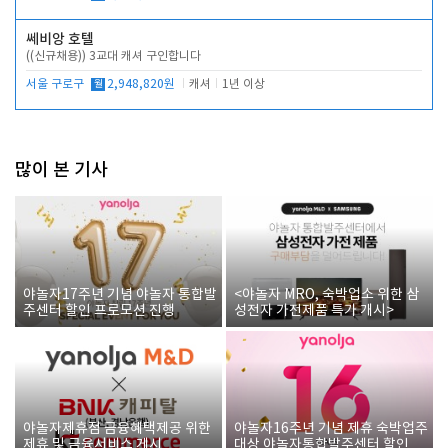
쎄비앙 호텔
((신규채용)) 3교대 캐셔 구인합니다
서울 구로구
월
2,948,820원
캐셔
1년 이상
많이 본 기사
야놀자17주년 기념 야놀자 통합발
<야놀자 MRO, 숙박업소 위한 삼
주센터 할인 프로모션 진행
성전자 가전제품 특가 개시>
야놀자제휴점 금융혜택제공 위한
야놀자16주년 기념 제휴 숙박업주
제휴 및 금융서비스 게시
대상 야놀자통합발주센터 할인쿠