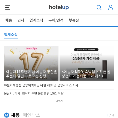
채용
인재
업계소식
구매/견적
부동산
업계소식
야놀자17주년 기념 야놀자 통합발
<야놀자 MRO, 숙박업소 위한 삼
주센터 할인 프로모션 진행
성전자 가전제품 특가 개시>
야놀자제휴점 금융혜택제공 위한 제휴 및 금융서비스 게시
울산시, 피서․행락지 주변 불법행위 19건 적발
더보기
채용
메인박스
1
/
4