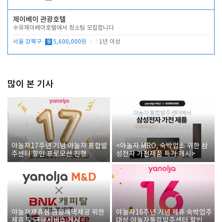
제이베이 관광호텔
수유제이베이호텔에서 청소팀 모집합니다
서울 강북구
월
5,600,000원
1년 이상
많이 본 기사
야놀자17주년 기념 야놀자 통합발
<야놀자 MRO, 숙박업소 위한 삼
주센터 할인 프로모션 진행
성전자 가전제품 특가 개시>
야놀자제휴점 금융혜택제공 위한
야놀자16주년 기념 제휴 숙박업주
제휴 및 금융서비스 게시
대상 야놀자통합발주센터 할인쿠