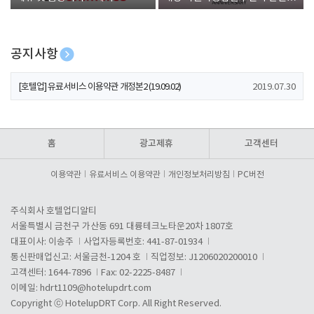
폰 증정
공지사항
[호텔업] 개인정보 처리방침 개정본1 (19.09.02)
2019.07.30
[호텔업] 유료서비스 이용약관 개정본2 (19.09.02)
2019.07.30
[호텔업] 개인정보 처리방침 개정본2 (19.09.02)
2019.07.30
홈
광고제휴
고객센터
이용약관
유료서비스 이용약관
개인정보처리방침
PC버전
주식회사 호텔업디알티
서울특별시 금천구 가산동 691 대륭테크노타운20차 1807호
대표이사: 이송주
사업자등록번호: 441-87-01934
통신판매업신고: 서울금천-1204 호
직업정보: J1206020200010
고객센터: 1644-7896
Fax: 02-2225-8487
이메일:
hdrt1109@hotelupdrt.com
Copyright ⓒ HotelupDRT Corp. All Right Reserved.