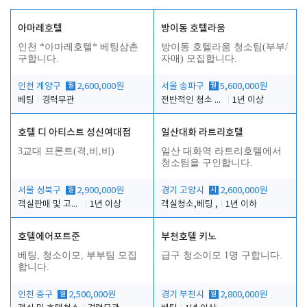
아마레호텔
방이동 호텔라움
인천 *아마레호텔* 베팅삼촌
방이동 호텔라움 청소팀(부부/
구합니다.
자매) 모집합니다.
인천 계양구
월
2,600,000원
서울 송파구
월
5,600,000원
베팅
경력무관
전반적인 청소 업무(객실청소.객실정리)
1년 이상
호텔 디 아티스트 성신여대점
일산대화 라트리호텔
3교대 프론트(격,비,비)
일산 대화역 라트리호텔에서
청소팀을 구인합니다.
서울 성북구
월
2,900,000원
경기 고양시
시
2,600,000원
객실판매 및 고객응대
1년 이상
객실청소,베팅 ,
1년 이하
호텔에어포트준
부천호텔 키노
베팅, 청소이모, 부부팀 모집
급구 청소이모 1명 구합니다.
합니다.
인천 중구
월
2,500,000원
경기 부천시
월
2,800,000원