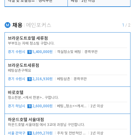
객실 및 호텔청소
경력무관
베팅
1년 이상
채용
메인포커스
1
/
2
브라운도트호텔 세류점
부부또는 자매 청소팀 구합니다.
경기 수원시
월
5,400,000원
객실청소및 베팅
경력무관
브라운도트세류점
베팅삼촌구해요
경기 수원시
월
2,316,930원
베팅삼촌
경력무관
바로호텔
청소한분..<캐셔 한분>.. 구합니다.
경기 하남시
월
2,600,000원
베팅.,청소<<캐셔 모셔봅니다.
1년 이상
하운드호텔 서울대점
하운드호텔 서울대점 에서 3교대 과장님 구인합니다.
서울 관악구
월
3,099,270원
주차 및 전반적인 당번업무
1년 이상