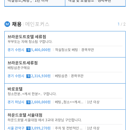
객실청소,베팅 ,
1년 이하
객실 및 호텔청소
경력무관
채용
메인포커스
1
/
2
브라운도트호텔 세류점
부부또는 자매 청소팀 구합니다.
경기 수원시
월
5,400,000원
객실청소및 베팅
경력무관
브라운도트세류점
베팅삼촌구해요
경기 수원시
월
2,316,930원
베팅삼촌
경력무관
바로호텔
청소한분..<캐셔 한분>.. 구합니다.
경기 하남시
월
2,600,000원
베팅.,청소<<캐셔 모셔봅니다.
1년 이상
하운드호텔 서울대점
하운드호텔 서울대점 에서 3교대 과장님 구인합니다.
서울 관악구
월
3,099,270원
주차 및 전반적인 당번업무
1년 이상