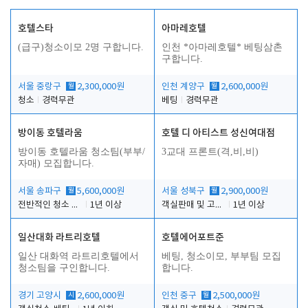
호텔스타
아마레호텔
(급구)청소이모 2명 구합니다.
인천 *아마레호텔* 베팅삼촌
구합니다.
서울 중랑구
월
2,300,000원
인천 계양구
월
2,600,000원
청소
경력무관
베팅
경력무관
방이동 호텔라움
호텔 디 아티스트 성신여대점
방이동 호텔라움 청소팀(부부/
3교대 프론트(격,비,비)
자매) 모집합니다.
서울 송파구
월
5,600,000원
서울 성북구
월
2,900,000원
전반적인 청소 업무(객실청소.객실정리)
1년 이상
객실판매 및 고객응대
1년 이상
일산대화 라트리호텔
호텔에어포트준
일산 대화역 라트리호텔에서
베팅, 청소이모, 부부팀 모집
청소팀을 구인합니다.
합니다.
경기 고양시
시
2,600,000원
인천 중구
월
2,500,000원