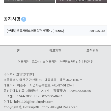
폰 증정
공지사항
[호텔업] 개인정보 처리방침 개정본1 (19.09.02)
2019.07.30
[호텔업] 유료서비스 이용약관 개정본2 (19.09.02)
2019.07.30
[호텔업] 개인정보 처리방침 개정본2 (19.09.02)
2019.07.30
홈
광고제휴
고객센터
이용약관
유료서비스 이용약관
개인정보처리방침
PC버전
주식회사 호텔업디알티
서울특별시 금천구 가산동 691 대륭테크노타운20차 1807호
대표이사: 이송주
사업자등록번호: 441-87-01934
통신판매업신고: 서울금천-1204 호
직업정보: J1206020200010
고객센터: 1644-7896
Fax: 02-2225-8487
이메일:
hdrt1109@hotelupdrt.com
Copyright ⓒ HotelupDRT Corp. All Right Reserved.