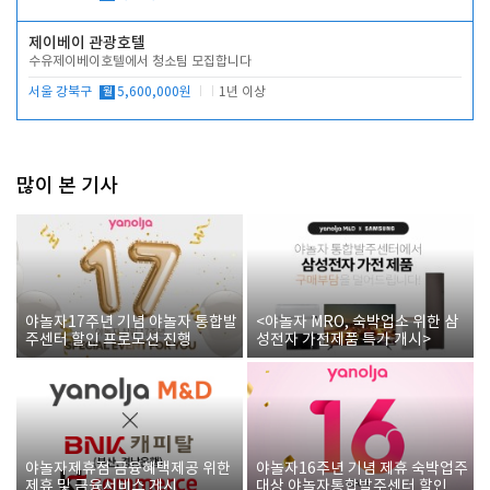
제이베이 관광호텔
수유제이베이호텔에서 청소팀 모집합니다
서울 강북구
월
5,600,000원
1년 이상
많이 본 기사
야놀자17주년 기념 야놀자 통합발
<야놀자 MRO, 숙박업소 위한 삼
주센터 할인 프로모션 진행
성전자 가전제품 특가 개시>
야놀자제휴점 금융혜택제공 위한
야놀자16주년 기념 제휴 숙박업주
제휴 및 금융서비스 게시
대상 야놀자통합발주센터 할인쿠