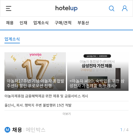
채용
인재
업계소식
구매/견적
부동산
업계소식
야놀자17주년 기념 야놀자 통합발
<야놀자 MRO, 숙박업소 위한 삼
주센터 할인 프로모션 진행
성전자 가전제품 특가 개시>
야놀자제휴점 금융혜택제공 위한 제휴 및 금융서비스 게시
울산시, 피서․행락지 주변 불법행위 19건 적발
더보기
채용
메인박스
1
/
4