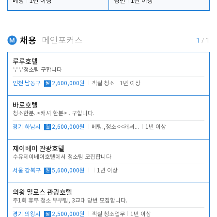
베팅
1년 이상
당번
1년 이상
채용
메인포커스
1
/
1
루루호텔
부부청소팀 구합니다
인천 남동구
월
2,600,000원
객실 청소
1년 이상
바로호텔
청소한분..<캐셔 한분>.. 구합니다.
경기 하남시
월
2,600,000원
베팅.,청소<<캐셔 모셔봅니다.
1년 이상
제이베이 관광호텔
수유제이베이호텔에서 청소팀 모집합니다
서울 강북구
월
5,600,000원
1년 이상
의왕 밀로스 관광호텔
주1회 휴무 청소 부부팀, 3교대 당번 모집합니다.
경기 의왕시
월
2,500,000원
객실 청소업무
1년 이상