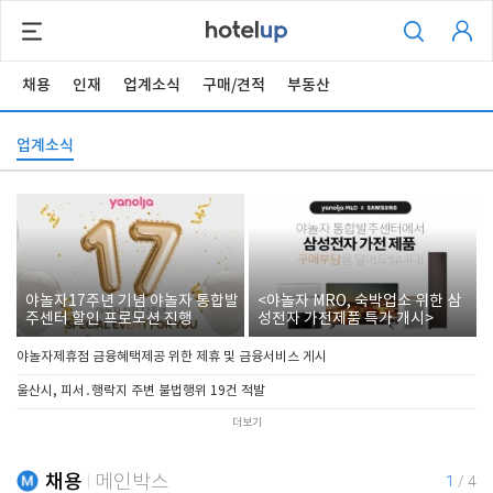
채용
인재
업계소식
구매/견적
부동산
업계소식
야놀자17주년 기념 야놀자 통합발
<야놀자 MRO, 숙박업소 위한 삼
주센터 할인 프로모션 진행
성전자 가전제품 특가 개시>
야놀자제휴점 금융혜택제공 위한 제휴 및 금융서비스 게시
울산시, 피서․행락지 주변 불법행위 19건 적발
더보기
채용
메인박스
1
/
4