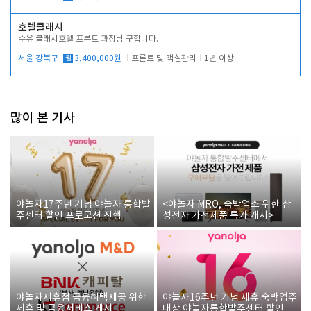
호텔클래시
수유 클래시호텔 프론트 과장님 구합니다.
서울 강북구
월
3,400,000원
프론트 및 객실관리
1년 이상
많이 본 기사
야놀자17주년 기념 야놀자 통합발
<야놀자 MRO, 숙박업소 위한 삼
주센터 할인 프로모션 진행
성전자 가전제품 특가 개시>
야놀자제휴점 금융혜택제공 위한
야놀자16주년 기념 제휴 숙박업주
제휴 및 금융서비스 게시
대상 야놀자통합발주센터 할인쿠