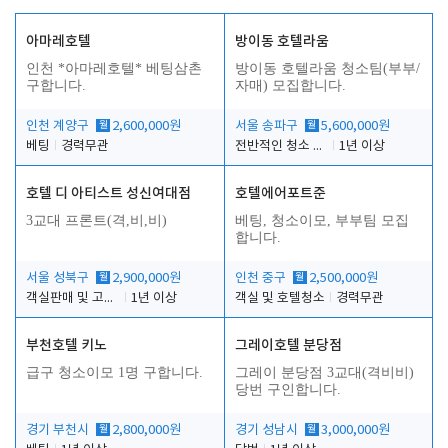
아마레호텔
방이동 호텔라움
인천 *아마레호텔* 베팅삼촌
방이동 호텔라움 청소팀(부부/
구합니다.
자매) 모집합니다.
인천 계양구
월
2,600,000원
서울 송파구
월
5,600,000원
베팅
경력무관
전반적인 청소 업무(객실청소.객실정리)
1년 이상
호텔 디 아티스트 성신여대점
호텔에어포트준
3교대 프론트(격,비,비)
베팅, 청소이모, 부부팀 모집
합니다.
서울 성북구
월
2,900,000원
인천 중구
월
2,500,000원
객실판매 및 고객응대
1년 이상
객실 및 호텔청소
경력무관
부천호텔 키노
그레이호텔 분당점
급구 청소이모 1명 구합니다.
그레이 분당점 3교대(격비비)
당번 구인합니다.
경기 부천시
월
2,800,000원
경기 성남시
월
3,000,000원