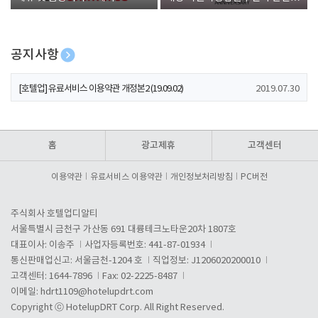
폰 증정
공지사항
[호텔업] 개인정보 처리방침 개정본1 (19.09.02)
2019.07.30
[호텔업] 유료서비스 이용약관 개정본2 (19.09.02)
2019.07.30
[호텔업] 개인정보 처리방침 개정본2 (19.09.02)
2019.07.30
홈
광고제휴
고객센터
이용약관
유료서비스 이용약관
개인정보처리방침
PC버전
주식회사 호텔업디알티
서울특별시 금천구 가산동 691 대륭테크노타운20차 1807호
대표이사: 이송주
사업자등록번호: 441-87-01934
통신판매업신고: 서울금천-1204 호
직업정보: J1206020200010
고객센터: 1644-7896
Fax: 02-2225-8487
이메일:
hdrt1109@hotelupdrt.com
Copyright ⓒ HotelupDRT Corp. All Right Reserved.