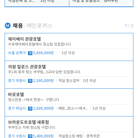
객실판매 및 고객응대
1년 이상
객실 및 호텔청소
경력무관
채용
메인포커스
1
/
2
제이베이 관광호텔
수유제이베이호텔에서 청소팀 모집합니다
서울 강북구
월
5,600,000원
1년 이상
의왕 밀로스 관광호텔
주1회 휴무 청소 부부팀, 3교대 당번 모집합니다.
경기 의왕시
월
2,500,000원
객실 청소업무
1년 이상
바로호텔
청소한분..<캐셔 한분>.. 구합니다.
경기 하남시
월
2,600,000원
베팅.,청소<<캐셔 모셔봅니다.
1년 이상
브라운도트호텔 세류점
부부또는 자매 청소팀 구합니다.
경기 수원시
월
5,400,000원
객실청소및 베팅
경력무관