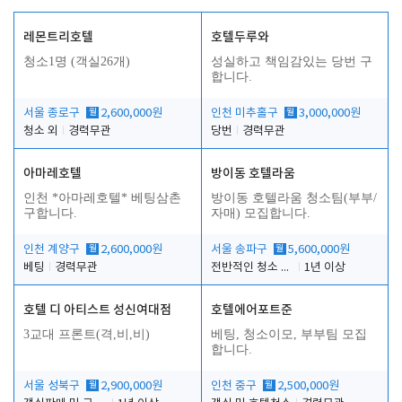
레몬트리호텔
호텔두루와
청소1명 (객실26개)
성실하고 책임감있는 당번 구
합니다.
서울 종로구
월
2,600,000원
인천 미추홀구
월
3,000,000원
청소 외
경력무관
당번
경력무관
아마레호텔
방이동 호텔라움
인천 *아마레호텔* 베팅삼촌
방이동 호텔라움 청소팀(부부/
구합니다.
자매) 모집합니다.
인천 계양구
월
2,600,000원
서울 송파구
월
5,600,000원
베팅
경력무관
전반적인 청소 업무(객실청소.객실정리)
1년 이상
호텔 디 아티스트 성신여대점
호텔에어포트준
3교대 프론트(격,비,비)
베팅, 청소이모, 부부팀 모집
합니다.
서울 성북구
월
2,900,000원
인천 중구
월
2,500,000원