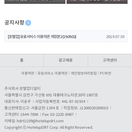
폰 증정
공지사항
[호텔업] 개인정보 처리방침 개정본1 (19.09.02)
2019.07.30
[호텔업] 유료서비스 이용약관 개정본2 (19.09.02)
2019.07.30
[호텔업] 개인정보 처리방침 개정본2 (19.09.02)
2019.07.30
홈
광고제휴
고객센터
이용약관
유료서비스 이용약관
개인정보처리방침
PC버전
주식회사 호텔업디알티
서울특별시 금천구 가산동 691 대륭테크노타운20차 1807호
대표이사: 이송주
사업자등록번호: 441-87-01934
통신판매업신고: 서울금천-1204 호
직업정보: J1206020200010
고객센터: 1644-7896
Fax: 02-2225-8487
이메일:
hdrt1109@hotelupdrt.com
Copyright ⓒ HotelupDRT Corp. All Right Reserved.