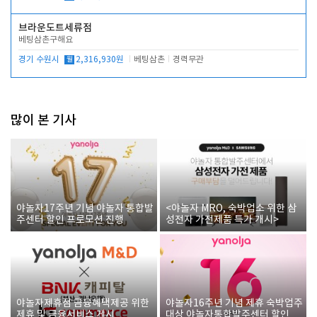
브라운도트세류점
베팅삼촌구해요
경기 수원시
월
2,316,930원
베팅삼촌
경력무관
많이 본 기사
야놀자17주년 기념 야놀자 통합발
<야놀자 MRO, 숙박업소 위한 삼
주센터 할인 프로모션 진행
성전자 가전제품 특가 개시>
야놀자제휴점 금융혜택제공 위한
야놀자16주년 기념 제휴 숙박업주
제휴 및 금융서비스 게시
대상 야놀자통합발주센터 할인쿠