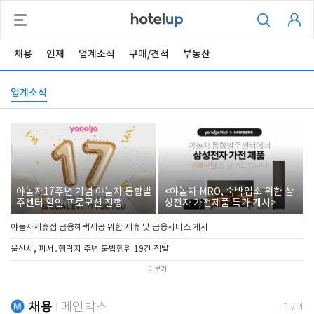
채용
인재
업계소식
구매/견적
부동산
업계소식
야놀자17주년 기념 야놀자 통합발
<야놀자 MRO, 숙박업소 위한 삼
주센터 할인 프로모션 진행
성전자 가전제품 특가 개시>
야놀자제휴점 금융혜택제공 위한 제휴 및 금융서비스 게시
울산시, 피서․행락지 주변 불법행위 19건 적발
더보기
채용
메인박스
1
/
4