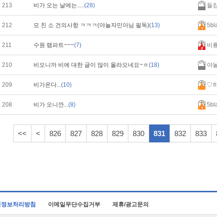
213
비가 오는 날에는.....
(28)
들
212
모 친 소 건의사항 ㅋㅋㅋ(야놀자민아님 필독)
(13)
5bl
211
수원 램파트~~~
(7)
비
210
비오니까 비에 대한 글이 많이 올라오네요~ㅎ
(18)
야
209
비가온다...
(10)
♡
208
비가 오니깐...
(8)
5bl
<<
<
826
827
828
829
830
831
832
833
인정보처리방침
이메일무단수집거부
제휴/광고문의