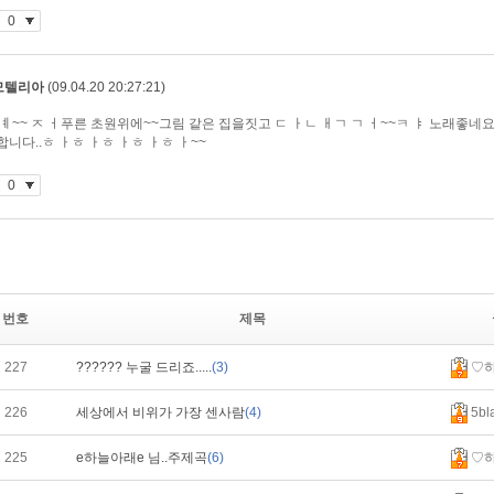
번호
제목
227
?????? 누굴 드리죠.....
(3)
♡
226
세상에서 비위가 가장 센사람
(4)
5bl
225
e하늘아래e 님..주제곡
(6)
♡