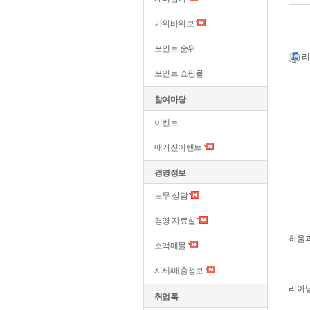
가위바위보
포인트 순위
리
포인트 쇼핑몰
참여마당
이벤트
매거진이벤트
경영정보
노무 상담
경영 자료실
하울과
소액매물
시세/매출정보
리아님
취업톡