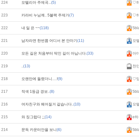
224
모텔리아 주제곡...
(5)
♡
223
카라비 누님께.. 5블랙 주제가
(7)
♡
222
내 일 은 ~~
(118)
5bl
221
남자라면 한번쯤 어디서 본 안마기
(11)
모
220
모든 길은 처음부터 딱인 길이 아닙니다.
(33)
아
219
..
(13)
천
218
오랜만에 들렸더니.....!
(9)
♡
217
적색 1등급 경보..
(8)
5bl
216
여자친구와 헤어질거 같습니다..
(10)
모
215
와 징그럽다 ;;;
(14)
e하
214
문득 카운터안을 보니
(6)
5bl