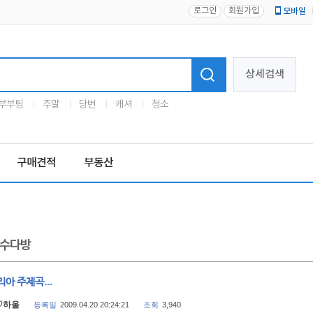
로그인
회원가입
모바일
로고
상세검색
부부팀
주말
당번
캐셔
청소
구매견적
부동산
수다방
아 주제곡...
♡하울
등록일
2009.04.20 20:24:21
조회
3,940