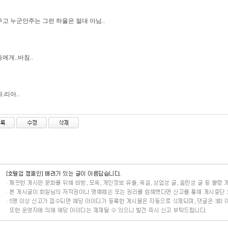
고 누군안주는 그런 하울은 절대 아님..
에게..바침..
.리아..