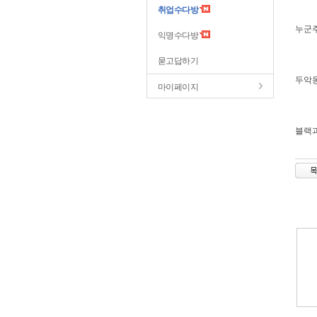
취업수다방
누군주
익명수다방
묻고답하기
두악동
마이페이지
블랙과