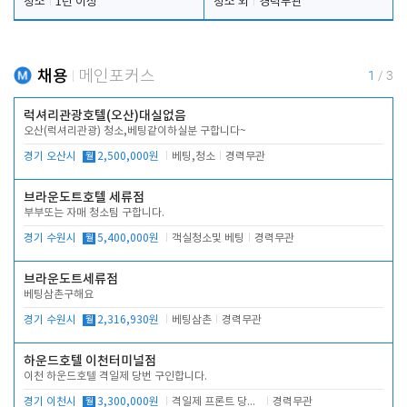
청소
1년 이상
청소 외
경력무관
채용
메인포커스
1
/
3
럭셔리관광호텔(오산)대실없음
오산(럭셔리관광) 청소,베팅같이하실분 구합니다~
경기 오산시
월
2,500,000원
베팅,청소
경력무관
브라운도트호텔 세류점
부부또는 자매 청소팀 구합니다.
경기 수원시
월
5,400,000원
객실청소및 베팅
경력무관
브라운도트세류점
베팅삼촌구해요
경기 수원시
월
2,316,930원
베팅삼촌
경력무관
하운드호텔 이천터미널점
이천 하운드호텔 격일제 당번 구인합니다.
경기 이천시
월
3,300,000원
격일제 프론트 당번 업무로 주차 및 객실 점검
경력무관