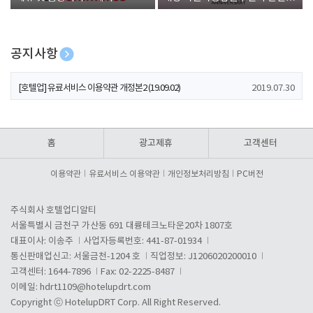
폰 증정
공지사항
[호텔업] 개인정보 처리방침 개정본1 (19.09.02)
2019.07.30
[호텔업] 유료서비스 이용약관 개정본2 (19.09.02)
2019.07.30
[호텔업] 개인정보 처리방침 개정본2 (19.09.02)
2019.07.30
홈
광고제휴
고객센터
이용약관
유료서비스 이용약관
개인정보처리방침
PC버전
주식회사 호텔업디알티
서울특별시 금천구 가산동 691 대륭테크노타운20차 1807호
대표이사: 이송주
사업자등록번호: 441-87-01934
통신판매업신고: 서울금천-1204 호
직업정보: J1206020200010
고객센터: 1644-7896
Fax: 02-2225-8487
이메일:
hdrt1109@hotelupdrt.com
Copyright ⓒ HotelupDRT Corp. All Right Reserved.