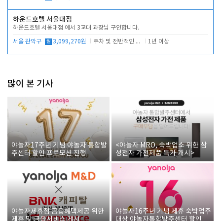
하운드호텔 서울대점
하운드호텔 서울대점 에서 3교대 과장님 구인합니다.
서울 관악구
월
3,099,270원
주차 및 전반적인 당번업무
1년 이상
많이 본 기사
야놀자17주년 기념 야놀자 통합발
<야놀자 MRO, 숙박업소 위한 삼
주센터 할인 프로모션 진행
성전자 가전제품 특가 개시>
야놀자제휴점 금융혜택제공 위한
야놀자16주년 기념 제휴 숙박업주
제휴 및 금융서비스 게시
대상 야놀자통합발주센터 할인쿠