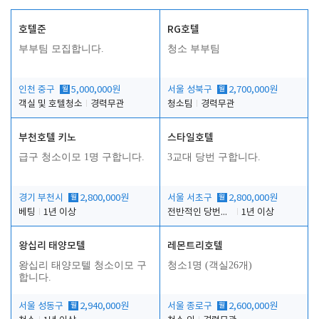
호텔준
RG호텔
부부팀 모집합니다.
청소 부부팀
인천 중구
월
5,000,000원
서울 성북구
월
2,700,000원
객실 및 호텔청소
경력무관
청소팀
경력무관
부천호텔 키노
스타일호텔
급구 청소이모 1명 구합니다.
3교대 당번 구합니다.
경기 부천시
월
2,800,000원
서울 서초구
월
2,800,000원
베팅
1년 이상
전반적인 당번업무
1년 이상
왕십리 태양모텔
레몬트리호텔
왕십리 태양모텔 청소이모 구
청소1명 (객실26개)
합니다.
서울 성동구
월
2,940,000원
서울 종로구
월
2,600,000원