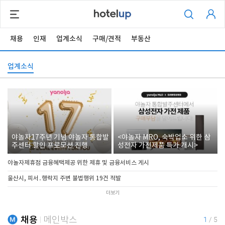
채용
인재
업계소식
구매/견적
부동산
업계소식
야놀자17주년 기념 야놀자 통합발
<야놀자 MRO, 숙박업소 위한 삼
주센터 할인 프로모션 진행
성전자 가전제품 특가 개시>
야놀자제휴점 금융혜택제공 위한 제휴 및 금융서비스 게시
울산시, 피서․행락지 주변 불법행위 19건 적발
더보기
채용
메인박스
1
/
5