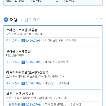
전반적인 당번업무
1년 이상
청소
1년 이상
채용
메인포커스
1
/
2
브라운도트호텔 세류점
부부또는 자매 청소팀 구합니다.
경기 수원시
월
5,400,000원
객실청소및 베팅
경력무관
브라운도트세류점
베팅삼촌구해요
경기 수원시
월
2,316,930원
베팅삼촌
경력무관
럭셔리관광호텔(오산)대실없음
오산(럭셔리관광) 청소,베팅같이하실분 구합니다~
경기 오산시
월
2,500,000원
베팅,청소
경력무관
하운드호텔 서울대점
하운드호텔 서울대점 에서 3교대 과장님 구인합니다.
서울 관악구
월
3,099,270원
주차 및 전반적인 당번업무
1년 이상