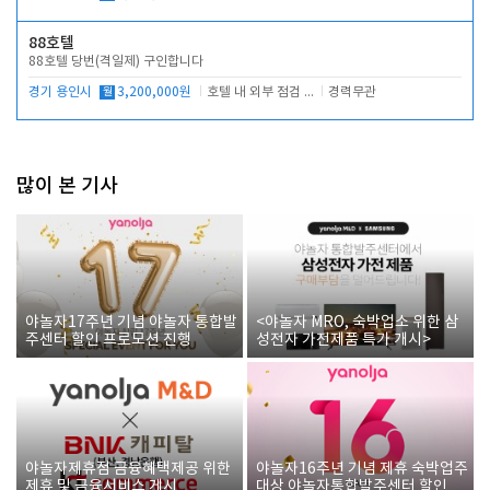
88호텔
88호텔 당번(격일제) 구인합니다
경기 용인시
월
3,200,000원
호텔 내 외부 점검 및 프런트 운영
경력무관
많이 본 기사
야놀자17주년 기념 야놀자 통합발
<야놀자 MRO, 숙박업소 위한 삼
주센터 할인 프로모션 진행
성전자 가전제품 특가 개시>
야놀자제휴점 금융혜택제공 위한
야놀자16주년 기념 제휴 숙박업주
제휴 및 금융서비스 게시
대상 야놀자통합발주센터 할인쿠