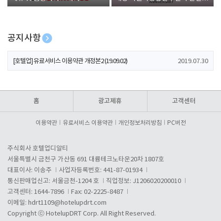
폰 증정
공지사항
[호텔업] 개인정보 처리방침 개정본1 (19.09.02)
2019.07.30
[호텔업] 유료서비스 이용약관 개정본2 (19.09.02)
2019.07.30
[호텔업] 개인정보 처리방침 개정본2 (19.09.02)
2019.07.30
홈
광고제휴
고객센터
이용약관
유료서비스 이용약관
개인정보처리방침
PC버전
주식회사 호텔업디알티
서울특별시 금천구 가산동 691 대륭테크노타운20차 1807호
대표이사: 이송주
사업자등록번호: 441-87-01934
통신판매업신고: 서울금천-1204 호
직업정보: J1206020200010
고객센터: 1644-7896
Fax: 02-2225-8487
이메일:
hdrt1109@hotelupdrt.com
Copyright ⓒ HotelupDRT Corp. All Right Reserved.