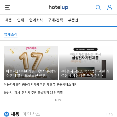
채용
인재
업계소식
구매/견적
부동산
업계소식
야놀자17주년 기념 야놀자 통합발
<야놀자 MRO, 숙박업소 위한 삼
주센터 할인 프로모션 진행
성전자 가전제품 특가 개시>
야놀자제휴점 금융혜택제공 위한 제휴 및 금융서비스 게시
울산시, 피서․행락지 주변 불법행위 19건 적발
더보기
채용
메인박스
1
/
5