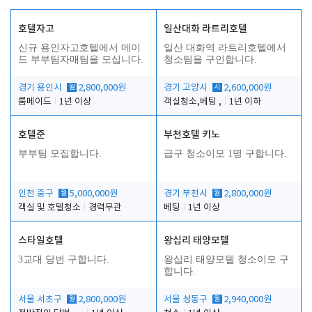
호텔자고
일산대화 라트리호텔
신규 용인자고호텔에서 메이
일산 대화역 라트리호텔에서
드 부부팀자매팀을 모십니다.
청소팀을 구인합니다.
경기 용인시
월
2,800,000원
경기 고양시
시
2,600,000원
룸메이드
1년 이상
객실청소,베팅 ,
1년 이하
호텔준
부천호텔 키노
부부팀 모집합니다.
급구 청소이모 1명 구합니다.
인천 중구
월
5,000,000원
경기 부천시
월
2,800,000원
객실 및 호텔청소
경력무관
베팅
1년 이상
스타일호텔
왕십리 태양모텔
3교대 당번 구합니다.
왕십리 태양모텔 청소이모 구
합니다.
서울 서초구
월
2,800,000원
서울 성동구
월
2,940,000원