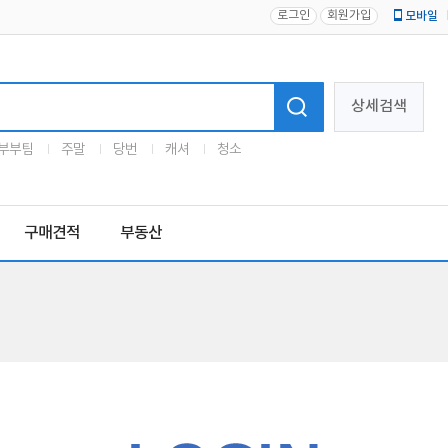
로그인
회원가입
모바일
로고
상세검색
부부팀
주말
당번
캐셔
청소
구매견적
부동산