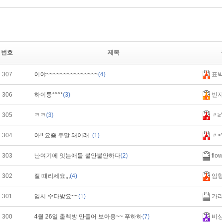
번호
제목
307
이야~~~~~~~~~~~~~~~
(4)
표
306
하이룽*^^*
(3)
빈
305
ㅋㅋ
(3)
〃≥
304
아!! 요즘 주말 왜이래..
(1)
〃≥
303
난여기에 잇는애들 불안불안하다
(2)
flo
302
절 때리세요,,,
(4)
임
301
임시 수다방요~~
(1)
카
300
4월 26일 출첵방 만들어 보아용~~ 푸하하
(7)
비