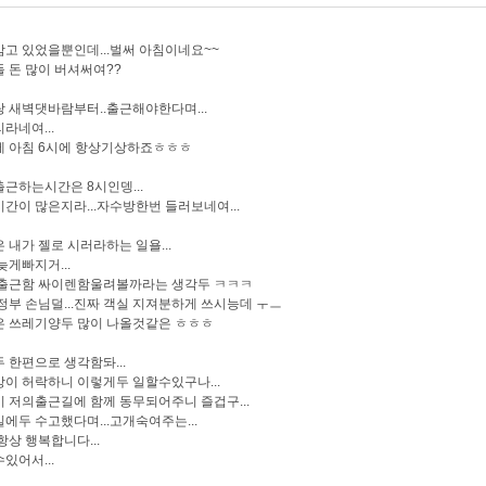
고 있었을뿐인데...벌써 아침이네요~~
 돈 많이 버셔써여??
 새벽댓바람부터..출근해야한다며...
라네여...
에 아침 6시에 항상기상하죠ㅎㅎㅎ
근하는시간은 8시인뎅...
간이 많은지라...자수방한번 들러보네여...
 내가 젤로 시러라하는 일욜...
늦게빠지거...
 출근함 싸이렌함울려볼까라는 생각두 ㅋㅋㅋ
정부 손님덜...진짜 객실 지져분하게 쓰시능데 ㅜㅡ
은 쓰레기양두 많이 나올것같은 ㅎㅎㅎ
 한편으로 생각함돠...
이 허락하니 이렇게두 일할수있구나...
 저의출근길에 함께 동무되어주니 즐겁구...
에두 수고했다며...고개숙여주는...
항상 행복합니다...
있어서...