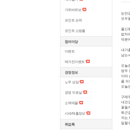
가위바위보
눈만감
모두들
포인트 순위
울신랑
포인트 쇼핑몰
밥차리
덕분
참여마당
내가출
이벤트
남는시
매거진이벤트
오늘은
방두 
경영정보
이따
울 의
노무 상담
오늘
경영 자료실
구래두
내건강
소액매물
꽃들이
퇴근길
시세/매출정보
저는 
일할수
취업톡