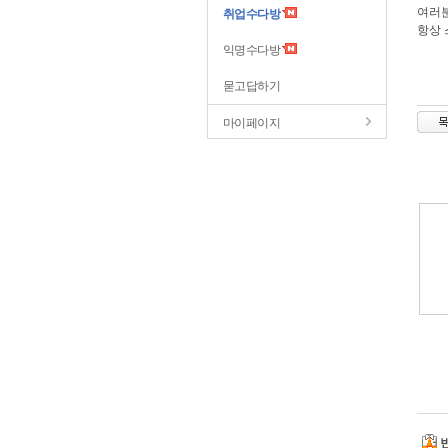
여러분
취업수다방
항상 
익명수다방
묻고답하기
마이페이지