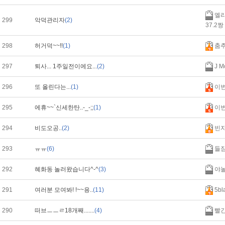
엘리
299
악덕관리자
(2)
37.2짱
298
허거덕~~!!
(1)
춤
297
퇴사... 1주일전이에요...
(2)
J Mo
296
또 올린다는...
(1)
이
295
에휴~~`신세한탄..-_-;;
(1)
이
294
비도오공..
(2)
빈
293
ㅠㅠ
(6)
들
292
혜화동 놀러왔습니다^-^
(3)
야
291
여러분 모여봐! !~~용..
(11)
5bl
290
떠브ㅡㅡㄹ18개째.......
(4)
빨