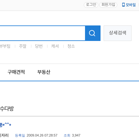
로그인
회원가입
모바일
로고
상세검색
부부팀
주말
당번
캐셔
청소
구매견적
부동산
수다방
*^^*
빈자리
등록일
2009.04.26 07:28:57
조회
3,947