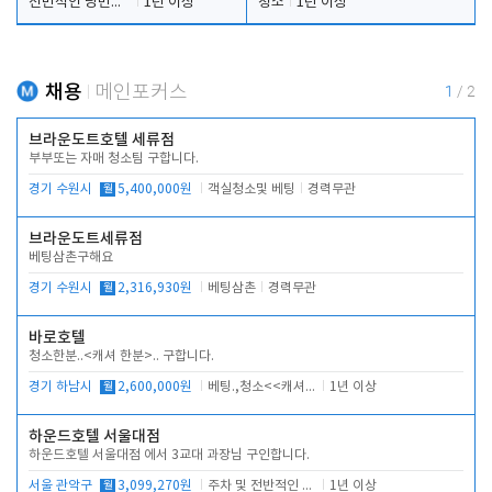
전반적인 당번업무
1년 이상
청소
1년 이상
채용
메인포커스
1
/
2
브라운도트호텔 세류점
부부또는 자매 청소팀 구합니다.
경기 수원시
월
5,400,000원
객실청소및 베팅
경력무관
브라운도트세류점
베팅삼촌구해요
경기 수원시
월
2,316,930원
베팅삼촌
경력무관
바로호텔
청소한분..<캐셔 한분>.. 구합니다.
경기 하남시
월
2,600,000원
베팅.,청소<<캐셔 모셔봅니다.
1년 이상
하운드호텔 서울대점
하운드호텔 서울대점 에서 3교대 과장님 구인합니다.
서울 관악구
월
3,099,270원
주차 및 전반적인 당번업무
1년 이상