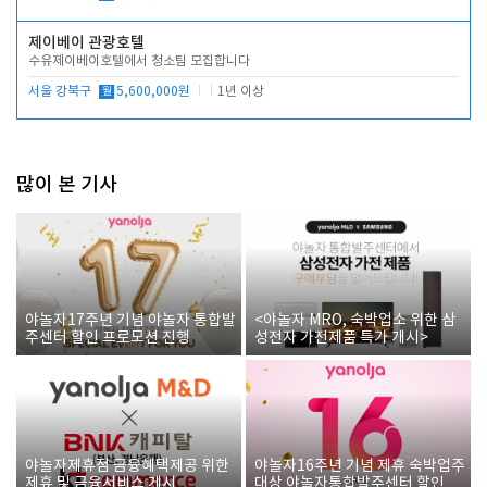
제이베이 관광호텔
수유제이베이호텔에서 청소팀 모집합니다
서울 강북구
월
5,600,000원
1년 이상
많이 본 기사
야놀자17주년 기념 야놀자 통합발
<야놀자 MRO, 숙박업소 위한 삼
주센터 할인 프로모션 진행
성전자 가전제품 특가 개시>
야놀자제휴점 금융혜택제공 위한
야놀자16주년 기념 제휴 숙박업주
제휴 및 금융서비스 게시
대상 야놀자통합발주센터 할인쿠