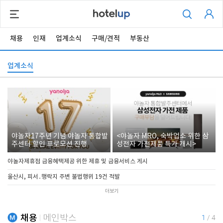
채용
인재
업계소식
구매/견적
부동산
업계소식
야놀자17주년 기념 야놀자 통합발
<야놀자 MRO, 숙박업소 위한 삼
주센터 할인 프로모션 진행
성전자 가전제품 특가 개시>
야놀자제휴점 금융혜택제공 위한 제휴 및 금융서비스 게시
울산시, 피서․행락지 주변 불법행위 19건 적발
더보기
채용
메인박스
1
/
4