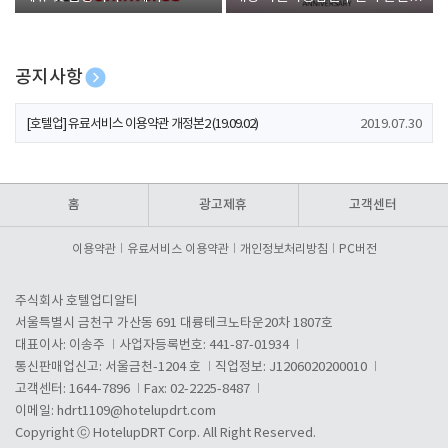
폰 증정
공지사항
[호텔업] 개인정보 처리방침 개정본1 (19.09.02)
2019.07.30
[호텔업] 유료서비스 이용약관 개정본2 (19.09.02)
2019.07.30
[호텔업] 개인정보 처리방침 개정본2 (19.09.02)
2019.07.30
홈
광고제휴
고객센터
이용약관
유료서비스 이용약관
개인정보처리방침
PC버전
주식회사 호텔업디알티
서울특별시 금천구 가산동 691 대륭테크노타운20차 1807호
대표이사: 이송주
사업자등록번호: 441-87-01934
통신판매업신고: 서울금천-1204 호
직업정보: J1206020200010
고객센터: 1644-7896
Fax: 02-2225-8487
이메일:
hdrt1109@hotelupdrt.com
Copyright ⓒ HotelupDRT Corp. All Right Reserved.