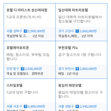
호텔 디 아티스트 성신여대점
일산대화 라트리호텔
3교대 프론트(격,비,비)
일산 대화역 라트리호텔에서
청소팀을 구인합니다.
서울 성북구
월
2,900,000원
경기 고양시
시
2,600,000원
객실판매 및 고객응대
1년 이상
객실청소,베팅 ,
1년 이하
호텔에어포트준
부천호텔 키노
베팅, 청소이모, 부부팀 모집
급구 청소이모 1명 구합니다.
합니다.
인천 중구
월
2,500,000원
경기 부천시
월
2,800,000원
객실 및 호텔청소
경력무관
베팅
1년 이상
스타일호텔
왕십리 태양모텔
3교대 당번 구합니다.
왕십리 태양모텔 청소이모 구
합니다.
서울 서초구
월
2,800,000원
서울 성동구
월
2,940,000원