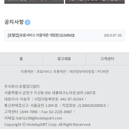
폰 증정
공지사항
[호텔업] 개인정보 처리방침 개정본1 (19.09.02)
2019.07.30
[호텔업] 유료서비스 이용약관 개정본2 (19.09.02)
2019.07.30
[호텔업] 개인정보 처리방침 개정본2 (19.09.02)
2019.07.30
홈
광고제휴
고객센터
이용약관
유료서비스 이용약관
개인정보처리방침
PC버전
주식회사 호텔업디알티
서울특별시 금천구 가산동 691 대륭테크노타운20차 1807호
대표이사: 이송주
사업자등록번호: 441-87-01934
통신판매업신고: 서울금천-1204 호
직업정보: J1206020200010
고객센터: 1644-7896
Fax: 02-2225-8487
이메일:
hdrt1109@hotelupdrt.com
Copyright ⓒ HotelupDRT Corp. All Right Reserved.