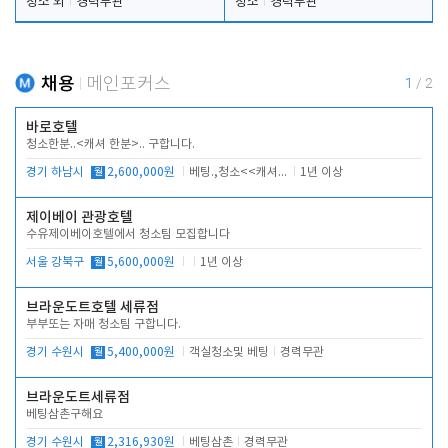
청소 외
경력무관
청소
경력무관
채용
메인포커스
1
/
2
바로호텔
청소한분..<캐셔 한분>.. 구합니다.
경기 하남시
월
2,600,000원
베팅.,청소<<캐셔 모셔봅니다.
1년 이상
제이베이 관광호텔
수유제이베이호텔에서 청소팀 모집합니다
서울 강북구
월
5,600,000원
1년 이상
브라운도트호텔 세류점
부부또는 자매 청소팀 구합니다.
경기 수원시
월
5,400,000원
객실청소및 베팅
경력무관
브라운도트세류점
베팅삼촌구해요
경기 수원시
월
2,316,930원
베팅삼촌
경력무관