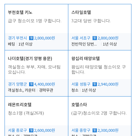
부천호텔 키노
스타일호텔
급구 청소이모 1명 구합니다.
3교대 당번 구합니다.
경기 부천시
월
2,800,000원
서울 서초구
월
2,800,000원
베팅
1년 이상
전반적인 당번업무
1년 이상
나더호텔(경기 양평 용문)
왕십리 태양모텔
객실청소 부부, 자매, 모녀팀
왕십리 태양모텔 청소이모 구
모십니다.
합니다.
경기 양평군
월
4,400,000원
서울 성동구
월
2,940,000원
객실청소, 카운터
경력무관
청소
1년 이상
레몬트리호텔
호텔스타
청소1명 (객실26개)
(급구)청소이모 2명 구합니다.
서울 종로구
월
2,600,000원
서울 중랑구
월
2,300,000원