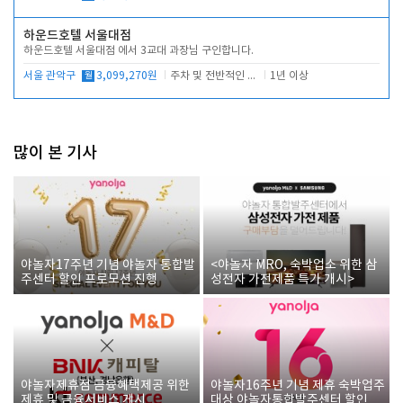
하운드호텔 서울대점
하운드호텔 서울대점 에서 3교대 과장님 구인합니다.
서울 관악구
월
3,099,270원
주차 및 전반적인 당번업무
1년 이상
많이 본 기사
야놀자17주년 기념 야놀자 통합발
<야놀자 MRO, 숙박업소 위한 삼
주센터 할인 프로모션 진행
성전자 가전제품 특가 개시>
야놀자제휴점 금융혜택제공 위한
야놀자16주년 기념 제휴 숙박업주
제휴 및 금융서비스 게시
대상 야놀자통합발주센터 할인쿠