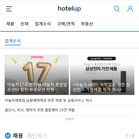
채용
인재
업계소식
구매/견적
부동산
업계소식
야놀자17주년 기념 야놀자 통합발
<야놀자 MRO, 숙박업소 위한 삼
주센터 할인 프로모션 진행
성전자 가전제품 특가 개시>
야놀자제휴점 금융혜택제공 위한 제휴 및 금융서비스 게시
울산시, 피서․행락지 주변 불법행위 19건 적발
더보기
채용
메인박스
1
/
4