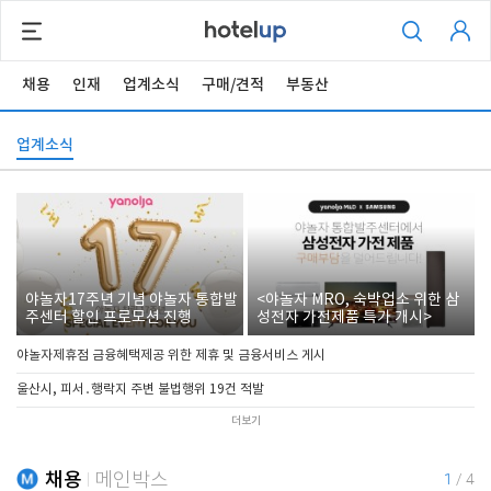
채용
인재
업계소식
구매/견적
부동산
업계소식
야놀자17주년 기념 야놀자 통합발
<야놀자 MRO, 숙박업소 위한 삼
주센터 할인 프로모션 진행
성전자 가전제품 특가 개시>
야놀자제휴점 금융혜택제공 위한 제휴 및 금융서비스 게시
울산시, 피서․행락지 주변 불법행위 19건 적발
더보기
채용
메인박스
1
/
4