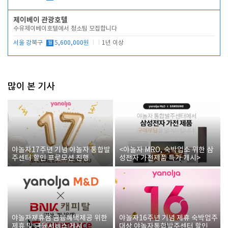
제이베이 관광호텔
수유제이베이호텔에서 청소팀 모집합니다
서울 강북구
월
5,600,000원
1년 이상
많이 본 기사
야놀자17주년 기념 야놀자 통합발
<야놀자 MRO, 숙박업소 위한 삼
주센터 할인 프로모션 진행
성전자 가전제품 특가 개시>
야놀자제휴점 금융혜택제공 위한
야놀자16주년 기념 제휴 숙박업주
제휴 및 금융서비스 게시
대상 야놀자통합발주센터 할인쿠