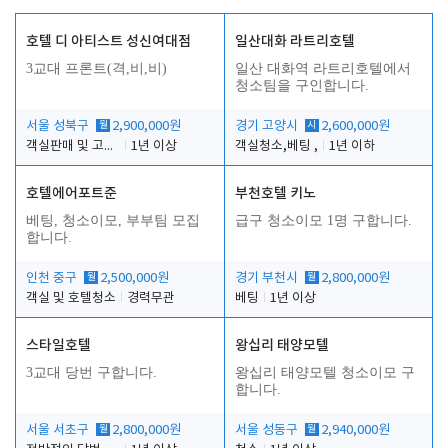
호텔 디 아티스트 성신여대점
일산대화 라트리호텔
3교대 프론트(격,비,비)
일산 대화역 라트리호텔에서
청소팀을 구인합니다.
서울 성북구
월
2,900,000원
경기 고양시
시
2,600,000원
객실판매 및 고객응대
1년 이상
객실청소,베팅 ,
1년 이하
호텔에어포트준
부천호텔 키노
베팅, 청소이모, 부부팀 모집
급구 청소이모 1명 구합니다.
합니다.
인천 중구
월
2,500,000원
경기 부천시
월
2,800,000원
객실 및 호텔청소
경력무관
베팅
1년 이상
스타일호텔
왕십리 태양모텔
3교대 당번 구합니다.
왕십리 태양모텔 청소이모 구
합니다.
서울 서초구
월
2,800,000원
서울 성동구
월
2,940,000원