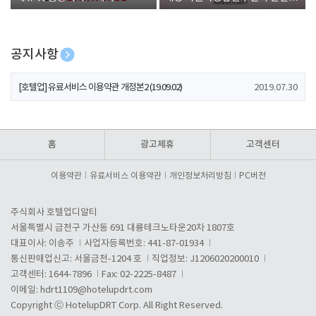
폰 증정
공지사항
[호텔업] 개인정보 처리방침 개정본1 (19.09.02)
2019.07.30
[호텔업] 유료서비스 이용약관 개정본2 (19.09.02)
2019.07.30
[호텔업] 개인정보 처리방침 개정본2 (19.09.02)
2019.07.30
홈
광고제휴
고객센터
이용약관
유료서비스 이용약관
개인정보처리방침
PC버전
주식회사 호텔업디알티
서울특별시 금천구 가산동 691 대륭테크노타운20차 1807호
대표이사: 이송주
사업자등록번호: 441-87-01934
통신판매업신고: 서울금천-1204 호
직업정보: J1206020200010
고객센터: 1644-7896
Fax: 02-2225-8487
이메일:
hdrt1109@hotelupdrt.com
Copyright ⓒ HotelupDRT Corp. All Right Reserved.