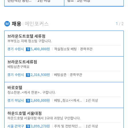
전반적인 당번업무
1년 이상
청소
1년 이상
채용
메인포커스
1
/
2
브라운도트호텔 세류점
부부또는 자매 청소팀 구합니다.
경기 수원시
월
5,400,000원
객실청소및 베팅
경력무관
브라운도트세류점
베팅삼촌구해요
경기 수원시
월
2,316,930원
베팅삼촌
경력무관
바로호텔
청소한분..<캐셔 한분>.. 구합니다.
경기 하남시
월
2,600,000원
베팅.,청소<<캐셔 모셔봅니다.
1년 이상
하운드호텔 서울대점
하운드호텔 서울대점 에서 3교대 과장님 구인합니다.
서울 관악구
월
3,099,270원
주차 및 전반적인 당번업무
1년 이상