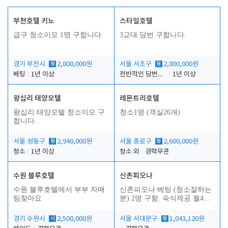
부천호텔 키노
스타일호텔
급구 청소이모 1명 구합니다.
3교대 당번 구합니다.
경기 부천시
월
2,800,000원
서울 서초구
월
2,800,000원
베팅
1년 이상
전반적인 당번업무
1년 이상
왕십리 태양모텔
레몬트리호텔
왕십리 태양모텔 청소이모 구
청소1명 (객실26개)
합니다.
서울 성동구
월
2,940,000원
서울 종로구
월
2,600,000원
청소
1년 이상
청소 외
경력무관
수원 블루호텔
신촌피오나
수원 블루호텔에서 부부 자매
신촌피오나 베팅 (청소잘하는
팀찾아요
분) 2명 구함. 숙식제공 월4회
휴무
경기 수원시
시
2,500,000원
서울 서대문구
월
1,043,120원