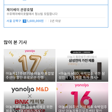
제이베이 관광호텔
수유제이베이호텔에서 청소팀 모집합니다
서울 강북구
월
5,600,000원
1년 이상
많이 본 기사
야놀자17주년 기념 야놀자 통합발
<야놀자 MRO, 숙박업소 위한 삼
주센터 할인 프로모션 진행
성전자 가전제품 특가 개시>
야놀자제휴점 금융혜택제공 위한
야놀자16주년 기념 제휴 숙박업주
제휴 및 금융서비스 게시
대상 야놀자통합발주센터 할인쿠