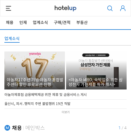
채용
인재
업계소식
구매/견적
부동산
업계소식
야놀자17주년 기념 야놀자 통합발
<야놀자 MRO, 숙박업소 위한 삼
주센터 할인 프로모션 진행
성전자 가전제품 특가 개시>
야놀자제휴점 금융혜택제공 위한 제휴 및 금융서비스 게시
울산시, 피서․행락지 주변 불법행위 19건 적발
더보기
채용
메인박스
1
/
4