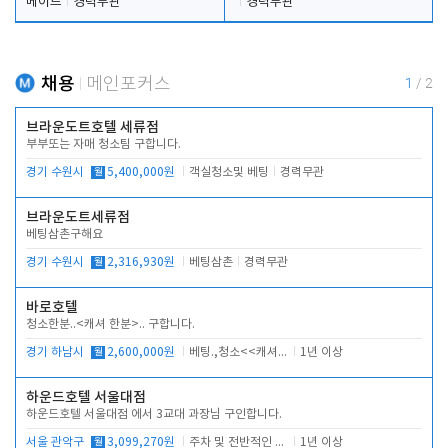
메이드
경력무관
경력무관
채용
메인포커스
1
/
2
브라운도트호텔 세류점
부부또는 자매 청소팀 구합니다.
경기 수원시
월
5,400,000원
객실청소및 베팅
경력무관
브라운도트세류점
베팅삼촌구해요
경기 수원시
월
2,316,930원
베팅삼촌
경력무관
바로호텔
청소한분..<캐셔 한분>.. 구합니다.
경기 하남시
월
2,600,000원
베팅.,청소<<캐셔 모셔봅니다.
1년 이상
하운드호텔 서울대점
하운드호텔 서울대점 에서 3교대 과장님 구인합니다.
서울 관악구
월
3,099,270원
주차 및 전반적인 당번업무
1년 이상