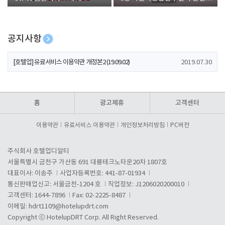
폰 증정
공지사항
[호텔업] 개인정보 처리방침 개정본1 (19.09.02)
2019.07.30
[호텔업] 유료서비스 이용약관 개정본2 (19.09.02)
2019.07.30
[호텔업] 개인정보 처리방침 개정본2 (19.09.02)
2019.07.30
홈
광고제휴
고객센터
이용약관
유료서비스 이용약관
개인정보처리방침
PC버전
주식회사 호텔업디알티
서울특별시 금천구 가산동 691 대륭테크노타운20차 1807호
대표이사: 이송주
사업자등록번호: 441-87-01934
통신판매업신고: 서울금천-1204 호
직업정보: J1206020200010
고객센터: 1644-7896
Fax: 02-2225-8487
이메일:
hdrt1109@hotelupdrt.com
Copyright ⓒ HotelupDRT Corp. All Right Reserved.