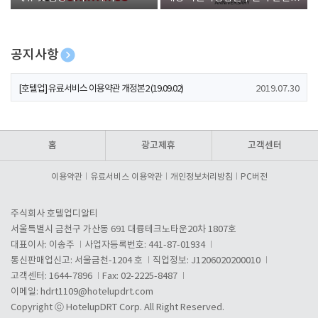
폰 증정
공지사항
[호텔업] 개인정보 처리방침 개정본1 (19.09.02)
2019.07.30
[호텔업] 유료서비스 이용약관 개정본2 (19.09.02)
2019.07.30
[호텔업] 개인정보 처리방침 개정본2 (19.09.02)
2019.07.30
홈
광고제휴
고객센터
이용약관
유료서비스 이용약관
개인정보처리방침
PC버전
주식회사 호텔업디알티
서울특별시 금천구 가산동 691 대륭테크노타운20차 1807호
대표이사: 이송주
사업자등록번호: 441-87-01934
통신판매업신고: 서울금천-1204 호
직업정보: J1206020200010
고객센터: 1644-7896
Fax: 02-2225-8487
이메일:
hdrt1109@hotelupdrt.com
Copyright ⓒ HotelupDRT Corp. All Right Reserved.