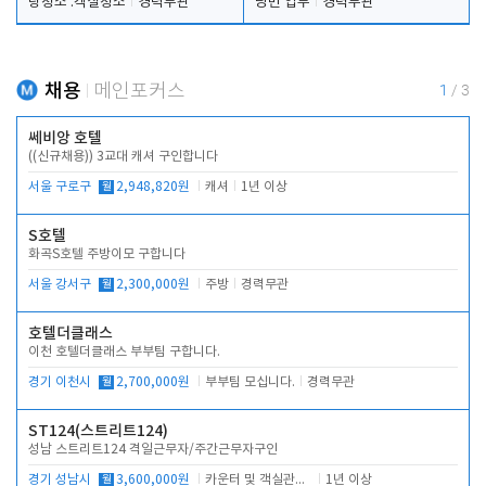
탕청소 .객실청소
경력무관
당번 업무
경력무관
채용
메인포커스
1
/
3
쎄비앙 호텔
((신규채용)) 3교대 캐셔 구인합니다
서울 구로구
월
2,948,820원
캐셔
1년 이상
S호텔
화곡S호텔 주방이모 구합니다
서울 강서구
월
2,300,000원
주방
경력무관
호텔더클래스
이천 호텔더클래스 부부팀 구합니다.
경기 이천시
월
2,700,000원
부부팀 모십니다.
경력무관
ST124(스트리트124)
성남 스트리트124 격일근무자/주간근무자구인
경기 성남시
월
3,600,000원
카운터 및 객실관리 전반
1년 이상