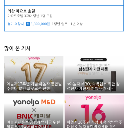
의왕 마요트 호텔
마요트호텔 3교대 당번 1명 모집.
경기 의왕시
월
3,300,000원
당번 업무
1년 이상
많이 본 기사
야놀자17주년 기념 야놀자 통합발
<야놀자 MRO, 숙박업소 위한 삼
주센터 할인 프로모션 진행
성전자 가전제품 특가 개시>
야놀자제휴점 금융혜택제공 위한
야놀자16주년 기념 제휴 숙박업주
제휴 및 금융서비스 게시
대상 야놀자통합발주센터 할인쿠