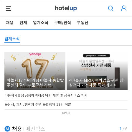
채용
인재
업계소식
구매/견적
부동산
업계소식
야놀자17주년 기념 야놀자 통합발
<야놀자 MRO, 숙박업소 위한 삼
주센터 할인 프로모션 진행
성전자 가전제품 특가 개시>
야놀자제휴점 금융혜택제공 위한 제휴 및 금융서비스 게시
울산시, 피서․행락지 주변 불법행위 19건 적발
더보기
채용
메인박스
1
/
6