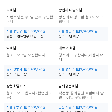
티호텔
왕십리 태양모텔
프런트당번 주5일 근무 구인합
왕십리 태양모텔 청소이모 구
니다
합니다.
서울 강동구
월
3,000,000원
서울 성동구
월
2,940,000원
당번, 프런트업무
1년 이상
청소
1년 이상
W호텔
테르모 호텔
청소이모 2명 모집합니다
청소이모 구합니다(채용시삭
제)
경기 광명시
월
3,400,170원
서울 강서구
월
2,400,000원
청소
1년 이상
청소
1년 이상
상봉호텔버스
꿈의궁전호텔
청소이모 구합니다 (합법만 가
작전동 꿈의궁전 호텔에서 당
능)
번 과장님 구인합니다.
서울 중랑구
월
2,600,000원
인천 계양구
월
3,200,000원