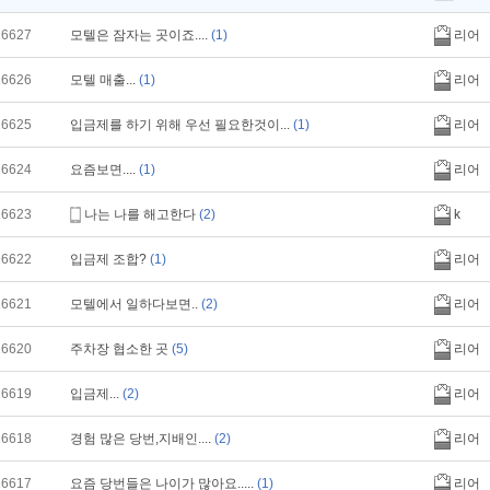
16627
모텔은 잠자는 곳이죠....
(1)
리어
16626
모텔 매출...
(1)
리어
16625
입금제를 하기 위해 우선 필요한것이...
(1)
리어
16624
요즘보면....
(1)
리어
16623
나는 나를 해고한다
(2)
k
16622
입금제 조합?
(1)
리어
16621
모텔에서 일하다보면..
(2)
리어
16620
주차장 협소한 곳
(5)
리어
16619
입금제...
(2)
리어
16618
경험 많은 당번,지배인....
(2)
리어
16617
요즘 당번들은 나이가 많아요.....
(1)
리어