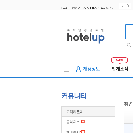
[공지] [호텔업] 유료서비스 이용약관 개정본2 (19.09.02)
[공지] [호텔업] 개인정보 처리방침 개정본2 (19.09.02)
호텔업
채용정보
업계소식
커뮤니티
취업
고객라운지
출석체크
제비뽑기