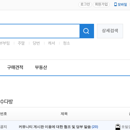
로그인
회원가입
모바일
로고
상세검색
부부팀
주말
당번
캐셔
청소
구매견적
부동산
수다방
번호
제목
호텔
공지
커뮤니티 게시판 이용에 대한 협조 및 당부 말씀
(20)