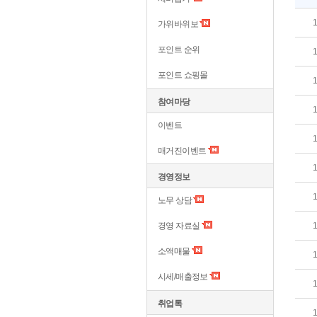
가위바위보
포인트 순위
포인트 쇼핑몰
참여마당
이벤트
매거진이벤트
경영정보
노무 상담
경영 자료실
소액매물
시세/매출정보
취업톡