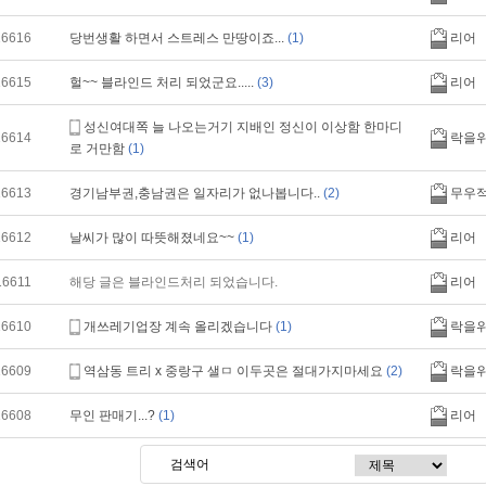
16616
당번생활 하면서 스트레스 만땅이죠...
(1)
리어
16615
헐~~ 블라인드 처리 되었군요.....
(3)
리어
성신여대쪽 늘 나오는거기 지배인 정신이 이상함 한마디
16614
락을
로 거만함
(1)
16613
경기남부권,충남권은 일자리가 없나봅니다..
(2)
무우
16612
날씨가 많이 따뜻해졌네요~~
(1)
리어
16611
해당 글은 블라인드처리 되었습니다.
리어
16610
개쓰레기업장 계속 올리겠습니다
(1)
락을
16609
역삼동 트리 x 중랑구 샐ㅁ 이두곳은 절대가지마세요
(2)
락을
16608
무인 판매기...?
(1)
리어