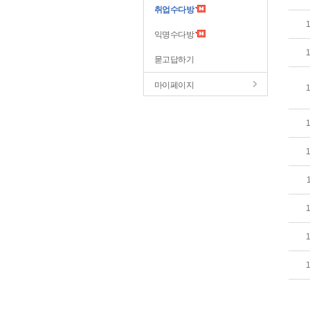
취업수다방
익명수다방
묻고답하기
마이페이지