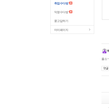
취업수다방
익명수다방
묻고답하기
마이페이지