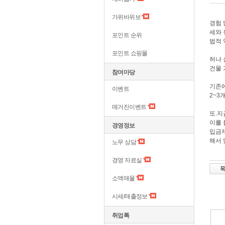
가위바위보
경험 
세와 
포인트 순위
법적 
포인트 쇼핑몰
허나 
건물 
참여마당
기존에
이벤트
2~3
매거진이벤트
또.지
이를 
경영정보
입금제
해서 
노무 상담
경영 자료실
소액매물
시세/매출정보
취업톡