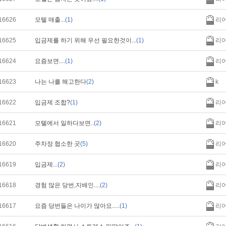
16626
모텔 매출...
(1)
리
16625
입금제를 하기 위해 우선 필요한것이...
(1)
리
16624
요즘보면....
(1)
리
16623
나는 나를 해고한다
(2)
k
16622
입금제 조합?
(1)
리
16621
모텔에서 일하다보면..
(2)
리
16620
주차장 협소한 곳
(5)
리
16619
입금제...
(2)
리
16618
경험 많은 당번,지배인....
(2)
리
16617
요즘 당번들은 나이가 많아요.....
(1)
리