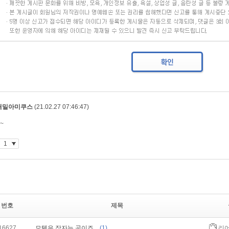
번호
제목
16627
모텔은 잠자는 곳이죠....
(1)
리