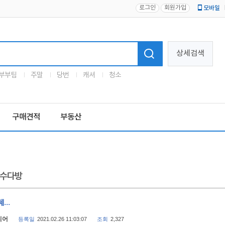
로그인
회원가입
모바일
로고
상세검색
부부팀
주말
당번
캐셔
청소
구매견적
부동산
수다방
...
리어
등록일
2021.02.26 11:03:07
조회
2,327