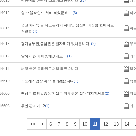
16616
당번생활 하면서 스트레스 만땅이죠...
(1)
리
16615
헐~~ 블라인드 처리 되었군요.....
(3)
리
성신여대쪽 늘 나오는거기 지배인 정신이 이상함 한마디로
16614
락
거만함
(1)
16613
경기남부권,충남권은 일자리가 없나봅니다..
(2)
무
16612
날씨가 많이 따뜻해졌네요~~
(1)
리
16611
해당 글은 블라인드처리 되었습니다.
리
16610
개쓰레기업장 계속 올리겠습니다
(1)
락
16609
역삼동 트리 x 중랑구 샐ㅁ 이두곳은 절대가지마세요
(2)
락
16608
무인 판매기...?
(1)
리
<<
<
6
7
8
9
10
11
12
13
14