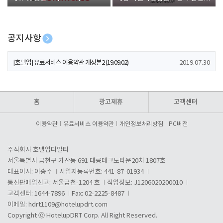
폰 증정
공지사항
[호텔업] 개인정보 처리방침 개정본1 (19.09.02)
2019.07.30
[호텔업] 유료서비스 이용약관 개정본2 (19.09.02)
2019.07.30
[호텔업] 개인정보 처리방침 개정본2 (19.09.02)
2019.07.30
홈
광고제휴
고객센터
이용약관
유료서비스 이용약관
개인정보처리방침
PC버전
주식회사 호텔업디알티
서울특별시 금천구 가산동 691 대륭테크노타운20차 1807호
대표이사: 이송주
사업자등록번호: 441-87-01934
통신판매업신고: 서울금천-1204 호
직업정보: J1206020200010
고객센터: 1644-7896
Fax: 02-2225-8487
이메일:
hdrt1109@hotelupdrt.com
Copyright ⓒ HotelupDRT Corp. All Right Reserved.