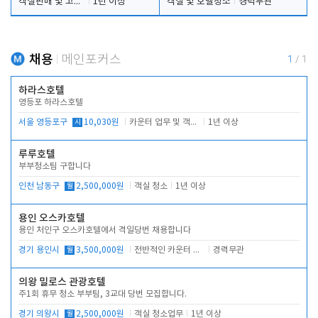
객실판매 및 고객응대
1년 이상
객실 및 호텔청소
경력무관
채용
메인포커스
1
/
1
하라스호텔
영등포 하라스호텔
서울 영등포구
시
10,030원
카운터 업무 및 객실관리(청소상태 확인, 객실판매)
1년 이상
루루호텔
부부청소팀 구합니다
인천 남동구
월
2,500,000원
객실 청소
1년 이상
용인 오스카호텔
용인 처인구 오스카호텔에서 격일당번 채용합니다
경기 용인시
월
3,500,000원
전반적인 카운터 업무
경력무관
의왕 밀로스 관광호텔
주1회 휴무 청소 부부팀, 3교대 당번 모집합니다.
경기 의왕시
월
2,500,000원
객실 청소업무
1년 이상