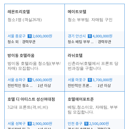
레몬트리호텔
메이트모텔
청소1명 (객실26개)
청소 부부팀. 자매팀 구인
서울 종로구
월
2,600,000원
경기 안산시
월
4,800,000원
청소 외
경력무관
청소 배팅 부부 구합니다
경력무관
방이동 호텔라움
라뉘호텔
방이동 호텔라움 청소팀(부부/
신촌라뉘호텔에서 프론트 당
자매) 모집합니다.
번과장을 구합니다.
서울 송파구
월
5,600,000원
서울 마포구
월
3,700,000원
전반적인 청소 업무(객실청소.객실정리)
1년 이상
전반적인 프론트 당번업무
1년 이상
호텔 디 아티스트 성신여대점
호텔에어포트준
3교대 프론트(격,비,비)
베팅,청소이모, 자매팀, 부부
팀 모집합니다.
서울 성북구
월
2,900,000원
인천 중구
월
2,500,000원