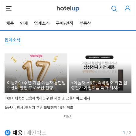
채용
인재
업계소식
구매/견적
부동산
업계소식
야놀자17주년 기념 야놀자 통합발
<야놀자 MRO, 숙박업소 위한 삼
주센터 할인 프로모션 진행
성전자 가전제품 특가 개시>
야놀자제휴점 금융혜택제공 위한 제휴 및 금융서비스 게시
울산시, 피서․행락지 주변 불법행위 19건 적발
더보기
채용
메인박스
1
/
3