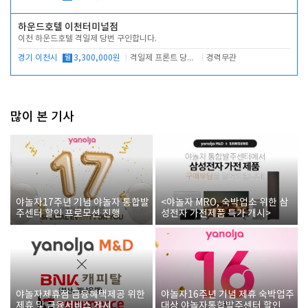
하운드호텔 이천터미널점
이천 하운드호텔 격일제 당번 구인합니다.
경기 이천시
월
3,300,000원
격일제 프론트 당번 업무로 주차 및 객실 점검
경력무관
많이 본 기사
야놀자17주년 기념 야놀자 통합발
<야놀자 MRO, 숙박업소 위한 삼
주센터 할인 프로모션 진행
성전자 가전제품 특가 개시>
야놀자제휴점 금융혜택제공 위한
야놀자16주년 기념 제휴 숙박업주
제휴 및 금융서비스 게시
대상 야놀자통합발주센터 할인쿠