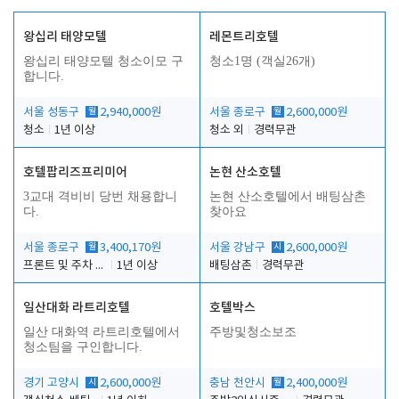
왕십리 태양모텔
레몬트리호텔
왕십리 태양모텔 청소이모 구
청소1명 (객실26개)
합니다.
서울 성동구
월
2,940,000원
서울 종로구
월
2,600,000원
청소
1년 이상
청소 외
경력무관
호텔팝리즈프리미어
논현 산소호텔
3교대 격비비 당번 채용합니
논현 산소호텔에서 배팅삼촌
다.
찾아요
서울 종로구
월
3,400,170원
서울 강남구
시
2,600,000원
프론트 및 주차 객실관리
1년 이상
배팅삼촌
경력무관
일산대화 라트리호텔
호텔박스
일산 대화역 라트리호텔에서
주방및청소보조
청소팀을 구인합니다.
경기 고양시
시
2,600,000원
충남 천안시
월
2,400,000원