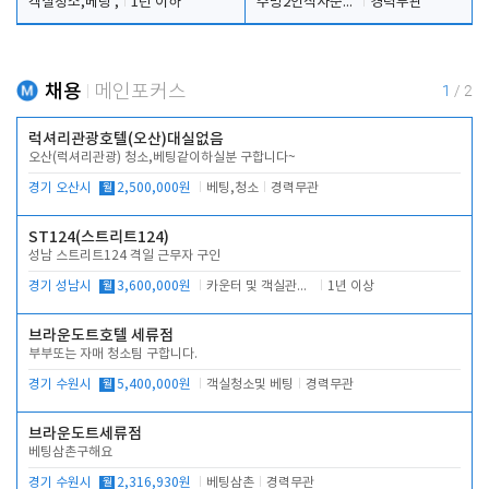
객실청소,베팅 ,
1년 이하
주방2인식사준비및청소린렌보조
경력무관
채용
메인포커스
1
/
2
럭셔리관광호텔(오산)대실없음
오산(럭셔리관광) 청소,베팅같이하실분 구합니다~
경기 오산시
월
2,500,000원
베팅,청소
경력무관
ST124(스트리트124)
성남 스트리트124 격일 근무자 구인
경기 성남시
월
3,600,000원
카운터 및 객실관리 전반
1년 이상
브라운도트호텔 세류점
부부또는 자매 청소팀 구합니다.
경기 수원시
월
5,400,000원
객실청소및 베팅
경력무관
브라운도트세류점
베팅삼촌구해요
경기 수원시
월
2,316,930원
베팅삼촌
경력무관