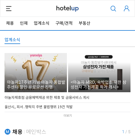
채용
인재
업계소식
구매/견적
부동산
업계소식
야놀자17주년 기념 야놀자 통합발
<야놀자 MRO, 숙박업소 위한 삼
주센터 할인 프로모션 진행
성전자 가전제품 특가 개시>
야놀자제휴점 금융혜택제공 위한 제휴 및 금융서비스 게시
울산시, 피서․행락지 주변 불법행위 19건 적발
더보기
채용
메인박스
1
/
5