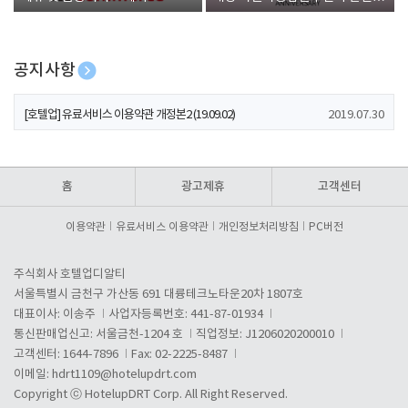
폰 증정
공지사항
[호텔업] 개인정보 처리방침 개정본1 (19.09.02)
2019.07.30
[호텔업] 유료서비스 이용약관 개정본2 (19.09.02)
2019.07.30
[호텔업] 개인정보 처리방침 개정본2 (19.09.02)
2019.07.30
홈
광고제휴
고객센터
이용약관
유료서비스 이용약관
개인정보처리방침
PC버전
주식회사 호텔업디알티
서울특별시 금천구 가산동 691 대륭테크노타운20차 1807호
대표이사: 이송주
사업자등록번호: 441-87-01934
통신판매업신고: 서울금천-1204 호
직업정보: J1206020200010
고객센터: 1644-7896
Fax: 02-2225-8487
이메일:
hdrt1109@hotelupdrt.com
Copyright ⓒ HotelupDRT Corp. All Right Reserved.