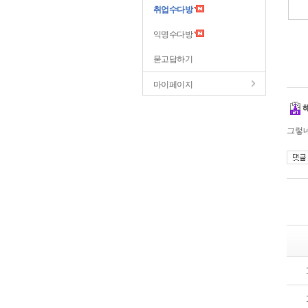
취업수다방
익명수다방
묻고답하기
마이페이지