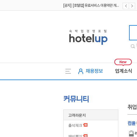
[공지] [호텔업] 유료서비스 이용약관 개정본2 (19.09.02)
[공지] [호텔업] 개인정보 처리방침 개정본2 (19.09.02)
호텔업
채용정보
업계소식
커뮤니티
취업
고객라운지
컴을 
출석체크
제비뽑기