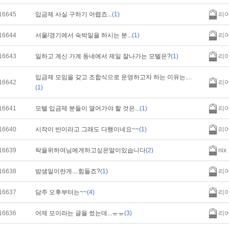
16645
입금제 사실 구하기 어렵죠...
(1)
리
16644
서울/경기에서 숙박일을 하시는 분...
(1)
리
16643
일하고 계신 가계 동네에서 제일 잘나가는 모텔은?
(1)
리
입금제 모임을 갖고 조합식으로 운영하고자 하는 이유는....
16642
리
(1)
16641
모텔 입금제 분들이 열어가야 할 것은...
(1)
리
16640
시작이 반이라고 그래도 다행이네요~~
(1)
리
16639
락을위하여님에게하고싶은말이있습니다
(2)
nix
16638
밤샘일이란게....힘들죠?
(1)
리
16637
담주 오후부터는~~
(4)
리
16636
어제 모이라는 글을 썼는데...ㅠㅠ
(3)
리