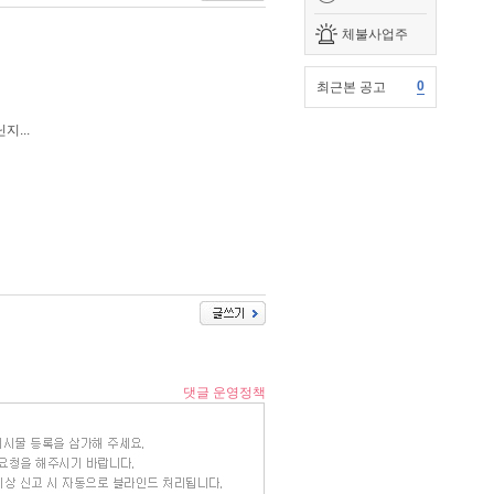
체불사업주
0
최근본 공고
...