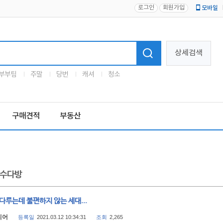
로그인
회원가입
모바일
로고
상세검색
부부팀
주말
당번
캐셔
청소
구매견적
부동산
수다방
다루는데 불편하지 않는 세대...
리어
등록일
2021.03.12 10:34:31
조회
2,265