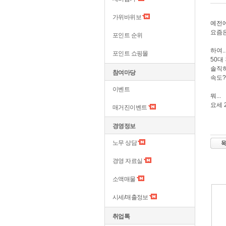
가위바위보
예전에
요즘은
포인트 순위
하여..
포인트 쇼핑몰
50대
솔직히
참여마당
속도?
이벤트
뭐...
요세 
매거진이벤트
경영정보
노무 상담
경영 자료실
소액매물
시세/매출정보
취업톡