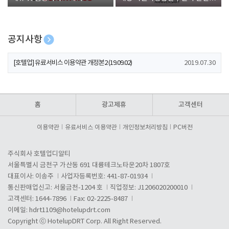
폰 증정
공지사항
[호텔업] 개인정보 처리방침 개정본1 (19.09.02)
2019.07.30
[호텔업] 유료서비스 이용약관 개정본2 (19.09.02)
2019.07.30
[호텔업] 개인정보 처리방침 개정본2 (19.09.02)
2019.07.30
홈
광고제휴
고객센터
이용약관
유료서비스 이용약관
개인정보처리방침
PC버전
주식회사 호텔업디알티
서울특별시 금천구 가산동 691 대륭테크노타운20차 1807호
대표이사: 이송주
사업자등록번호: 441-87-01934
통신판매업신고: 서울금천-1204 호
직업정보: J1206020200010
고객센터: 1644-7896
Fax: 02-2225-8487
이메일:
hdrt1109@hotelupdrt.com
Copyright ⓒ HotelupDRT Corp. All Right Reserved.