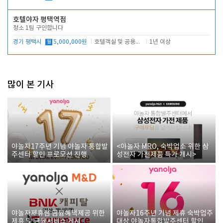
호텔야자 평택역점
청소 1팀 구인합니다
경기 평택시
월
5,000,000원
호텔객실 및 공용시설 청소 관리
1년 이상
많이 본 기사
야놀자17주년 기념 야놀자 통합발
<야놀자 MRO, 숙박업소 위한 삼
주센터 할인 프로모션 진행
성전자 가전제품 특가 개시>
야놀자제휴점 금융혜택제공 위한
야놀자16주년 기념 제휴 숙박업주
제휴 및 금융서비스 게시
대상 야놀자통합발주센터 할인쿠