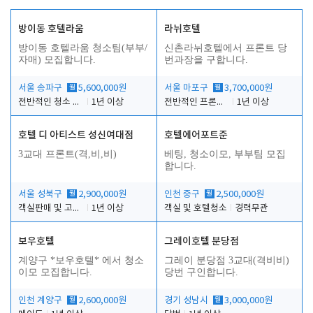
방이동 호텔라움
라뉘호텔
방이동 호텔라움 청소팀(부부/
신촌라뉘호텔에서 프론트 당
자매) 모집합니다.
번과장을 구합니다.
서울 송파구
월
5,600,000원
서울 마포구
월
3,700,000원
전반적인 청소 업무(객실청소.객실정리)
1년 이상
전반적인 프론트 당번업무
1년 이상
호텔 디 아티스트 성신여대점
호텔에어포트준
3교대 프론트(격,비,비)
베팅, 청소이모, 부부팀 모집
합니다.
서울 성북구
월
2,900,000원
인천 중구
월
2,500,000원
객실판매 및 고객응대
1년 이상
객실 및 호텔청소
경력무관
보우호텔
그레이호텔 분당점
계양구 *보우호텔* 에서 청소
그레이 분당점 3교대(격비비)
이모 모집합니다.
당번 구인합니다.
인천 계양구
월
2,600,000원
경기 성남시
월
3,000,000원