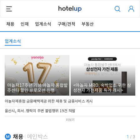
채용
인재
업계소식
구매/견적
부동산
업계소식
야놀자17주년 기념 야놀자 통합발
<야놀자 MRO, 숙박업소 위한 삼
주센터 할인 프로모션 진행
성전자 가전제품 특가 개시>
야놀자제휴점 금융혜택제공 위한 제휴 및 금융서비스 게시
울산시, 피서․행락지 주변 불법행위 19건 적발
더보기
채용
메인박스
1
/
3