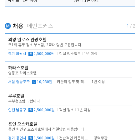
메이드
1년 이상
당번
1년 이상
채용
메인포커스
1
/
2
의왕 밀로스 관광호텔
주1회 휴무 청소 부부팀, 3교대 당번 모집합니다.
경기 의왕시
월
2,500,000원
객실 청소업무
1년 이상
하라스호텔
영등포 하라스호텔
서울 영등포구
시
10,030원
카운터 업무 및 객실관리(청소상태 확인, 객실판매)
1년 이상
루루호텔
부부청소팀 구합니다
인천 남동구
월
2,500,000원
객실 청소
1년 이상
용인 오스카호텔
용인 처인구 오스카호텔에서 격일당번 채용합니다
경기 용인시
월
3,500,000원
전반적인 카운터 업무
경력무관