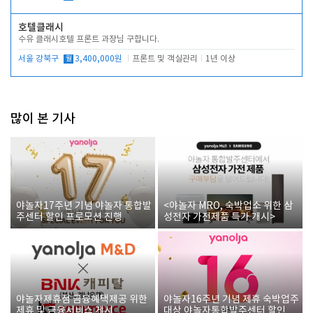
호텔클래시
수유 클래시호텔 프론트 과장님 구합니다.
서울 강북구
월
3,400,000원
프론트 및 객실관리
1년 이상
많이 본 기사
야놀자17주년 기념 야놀자 통합발
<야놀자 MRO, 숙박업소 위한 삼
주센터 할인 프로모션 진행
성전자 가전제품 특가 개시>
야놀자제휴점 금융혜택제공 위한
야놀자16주년 기념 제휴 숙박업주
제휴 및 금융서비스 게시
대상 야놀자통합발주센터 할인쿠