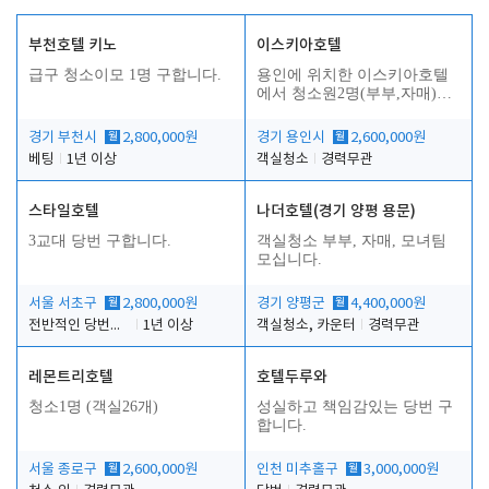
부천호텔 키노
이스키아호텔
급구 청소이모 1명 구합니다.
용인에 위치한 이스키아호텔
에서 청소원2명(부부,자매)을
모집합니다..
경기 부천시
월
2,800,000원
경기 용인시
월
2,600,000원
베팅
1년 이상
객실청소
경력무관
스타일호텔
나더호텔(경기 양평 용문)
3교대 당번 구합니다.
객실청소 부부, 자매, 모녀팀
모십니다.
서울 서초구
월
2,800,000원
경기 양평군
월
4,400,000원
전반적인 당번업무
1년 이상
객실청소, 카운터
경력무관
레몬트리호텔
호텔두루와
청소1명 (객실26개)
성실하고 책임감있는 당번 구
합니다.
서울 종로구
월
2,600,000원
인천 미추홀구
월
3,000,000원