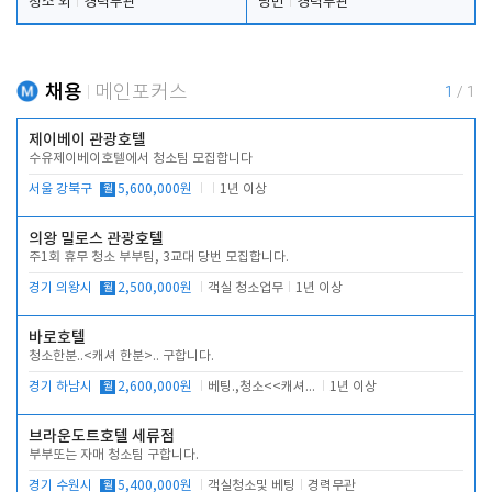
청소 외
경력무관
당번
경력무관
채용
메인포커스
1
/
1
제이베이 관광호텔
수유제이베이호텔에서 청소팀 모집합니다
서울 강북구
월
5,600,000원
1년 이상
의왕 밀로스 관광호텔
주1회 휴무 청소 부부팀, 3교대 당번 모집합니다.
경기 의왕시
월
2,500,000원
객실 청소업무
1년 이상
바로호텔
청소한분..<캐셔 한분>.. 구합니다.
경기 하남시
월
2,600,000원
베팅.,청소<<캐셔 모셔봅니다.
1년 이상
브라운도트호텔 세류점
부부또는 자매 청소팀 구합니다.
경기 수원시
월
5,400,000원
객실청소및 베팅
경력무관