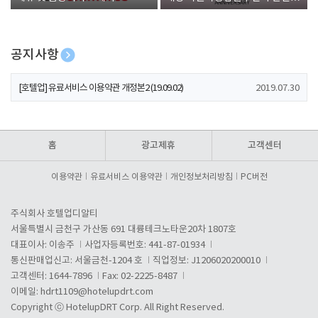
폰 증정
공지사항
[호텔업] 개인정보 처리방침 개정본1 (19.09.02)
2019.07.30
[호텔업] 유료서비스 이용약관 개정본2 (19.09.02)
2019.07.30
[호텔업] 개인정보 처리방침 개정본2 (19.09.02)
2019.07.30
홈
광고제휴
고객센터
이용약관
유료서비스 이용약관
개인정보처리방침
PC버전
주식회사 호텔업디알티
서울특별시 금천구 가산동 691 대륭테크노타운20차 1807호
대표이사: 이송주
사업자등록번호: 441-87-01934
통신판매업신고: 서울금천-1204 호
직업정보: J1206020200010
고객센터: 1644-7896
Fax: 02-2225-8487
이메일:
hdrt1109@hotelupdrt.com
Copyright ⓒ HotelupDRT Corp. All Right Reserved.