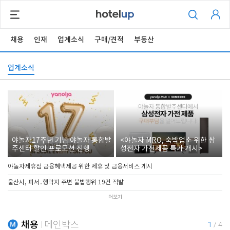
채용
인재
업계소식
구매/견적
부동산
업계소식
야놀자17주년 기념 야놀자 통합발
<야놀자 MRO, 숙박업소 위한 삼
주센터 할인 프로모션 진행
성전자 가전제품 특가 개시>
야놀자제휴점 금융혜택제공 위한 제휴 및 금융서비스 게시
울산시, 피서․행락지 주변 불법행위 19건 적발
더보기
채용
메인박스
1
/
4