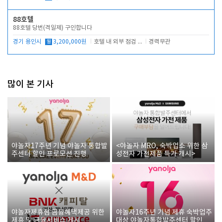
88호텔
88호텔 당번(격일제) 구인합니다
경기 용인시
월
3,200,000원
호텔 내 외부 점검 및 프런트 운영
경력무관
많이 본 기사
야놀자17주년 기념 야놀자 통합발
<야놀자 MRO, 숙박업소 위한 삼
주센터 할인 프로모션 진행
성전자 가전제품 특가 개시>
야놀자제휴점 금융혜택제공 위한
야놀자16주년 기념 제휴 숙박업주
제휴 및 금융서비스 게시
대상 야놀자통합발주센터 할인쿠