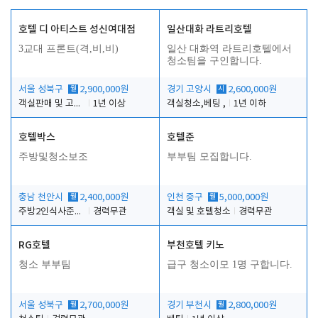
호텔 디 아티스트 성신여대점
일산대화 라트리호텔
3교대 프론트(격,비,비)
일산 대화역 라트리호텔에서
청소팀을 구인합니다.
서울 성북구
월
2,900,000원
경기 고양시
시
2,600,000원
객실판매 및 고객응대
1년 이상
객실청소,베팅 ,
1년 이하
호텔박스
호텔준
주방및청소보조
부부팀 모집합니다.
충남 천안시
월
2,400,000원
인천 중구
월
5,000,000원
주방2인식사준비및청소린렌보조
경력무관
객실 및 호텔청소
경력무관
RG호텔
부천호텔 키노
청소 부부팀
급구 청소이모 1명 구합니다.
서울 성북구
월
2,700,000원
경기 부천시
월
2,800,000원