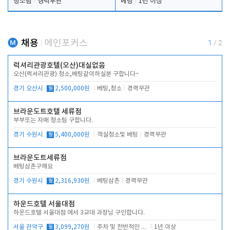
청소팀
경력무관
베팅
1년 이상
채용
메인포커스
1
/
2
럭셔리관광호텔(오산)대실없음
오산(럭셔리관광) 청소,베팅같이하실분 구합니다~
경기 오산시
월
2,500,000원
베팅,청소
경력무관
브라운도트호텔 세류점
부부또는 자매 청소팀 구합니다.
경기 수원시
월
5,400,000원
객실청소및 베팅
경력무관
브라운도트세류점
베팅삼촌구해요
경기 수원시
월
2,316,930원
베팅삼촌
경력무관
하운드호텔 서울대점
하운드호텔 서울대점 에서 3교대 과장님 구인합니다.
서울 관악구
월
3,099,270원
주차 및 전반적인 당번업무
1년 이상