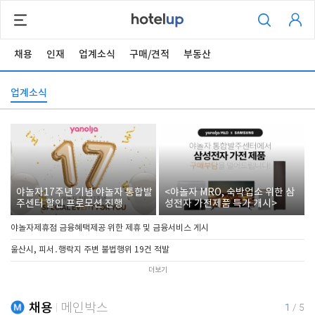
채용
인재
업계소식
구매/견적
부동산
업계소식
야놀자17주년 기념 야놀자 통합발
<야놀자 MRO, 숙박업소 위한 삼
주센터 할인 프로모션 진행
성전자 가전제품 특가 개시>
야놀자제휴점 금융혜택제공 위한 제휴 및 금융서비스 게시
울산시, 피서․행락지 주변 불법행위 19건 적발
더보기
채용
메인박스
1
/
5