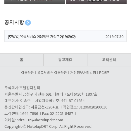
폰 증정
공지사항
[호텔업] 개인정보 처리방침 개정본1 (19.09.02)
2019.07.30
[호텔업] 유료서비스 이용약관 개정본2 (19.09.02)
2019.07.30
[호텔업] 개인정보 처리방침 개정본2 (19.09.02)
2019.07.30
홈
광고제휴
고객센터
이용약관
유료서비스 이용약관
개인정보처리방침
PC버전
주식회사 호텔업디알티
서울특별시 금천구 가산동 691 대륭테크노타운20차 1807호
대표이사: 이송주
사업자등록번호: 441-87-01934
통신판매업신고: 서울금천-1204 호
직업정보: J1206020200010
고객센터: 1644-7896
Fax: 02-2225-8487
이메일:
hdrt1109@hotelupdrt.com
Copyright ⓒ HotelupDRT Corp. All Right Reserved.