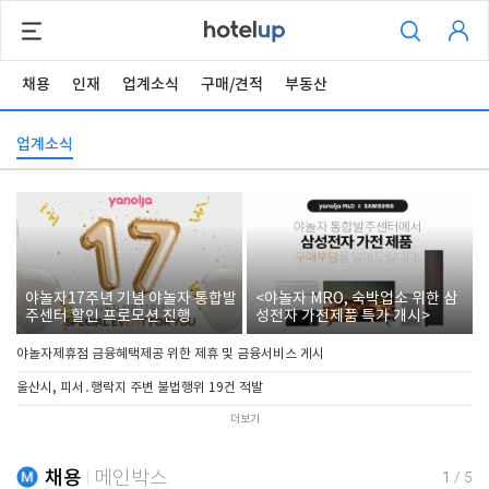
채용
인재
업계소식
구매/견적
부동산
업계소식
야놀자17주년 기념 야놀자 통합발
<야놀자 MRO, 숙박업소 위한 삼
주센터 할인 프로모션 진행
성전자 가전제품 특가 개시>
야놀자제휴점 금융혜택제공 위한 제휴 및 금융서비스 게시
울산시, 피서․행락지 주변 불법행위 19건 적발
더보기
채용
메인박스
1
/
5