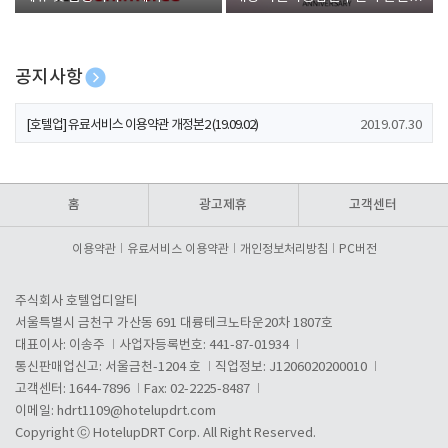
폰 증정
공지사항
[호텔업] 개인정보 처리방침 개정본1 (19.09.02)
2019.07.30
[호텔업] 유료서비스 이용약관 개정본2 (19.09.02)
2019.07.30
[호텔업] 개인정보 처리방침 개정본2 (19.09.02)
2019.07.30
홈
광고제휴
고객센터
이용약관
유료서비스 이용약관
개인정보처리방침
PC버전
주식회사 호텔업디알티
서울특별시 금천구 가산동 691 대륭테크노타운20차 1807호
대표이사: 이송주
사업자등록번호: 441-87-01934
통신판매업신고: 서울금천-1204 호
직업정보: J1206020200010
고객센터: 1644-7896
Fax: 02-2225-8487
이메일:
hdrt1109@hotelupdrt.com
Copyright ⓒ HotelupDRT Corp. All Right Reserved.