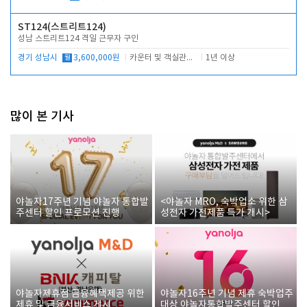
ST124(스트리트124)
성남 스트리트124 격일 근무자 구인
경기 성남시
월
3,600,000원
카운터 및 객실관리 전반
1년 이상
많이 본 기사
야놀자17주년 기념 야놀자 통합발
<야놀자 MRO, 숙박업소 위한 삼
주센터 할인 프로모션 진행
성전자 가전제품 특가 개시>
야놀자제휴점 금융혜택제공 위한
야놀자16주년 기념 제휴 숙박업주
제휴 및 금융서비스 게시
대상 야놀자통합발주센터 할인쿠