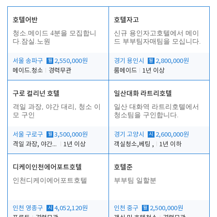
호텔어반
호텔자고
청소.메이드 4분을 모집합니
신규 용인자고호텔에서 메이
다.잠실.노원
드 부부팀자매팀을 모십니다.
서울 송파구
월
2,550,000원
경기 용인시
월
2,800,000원
메이드.청소
경력무관
룸메이드
1년 이상
구로 컬리넌 호텔
일산대화 라트리호텔
격일 과장, 야간 대리, 청소 이
일산 대화역 라트리호텔에서
모 구인
청소팀을 구인합니다.
서울 구로구
월
3,500,000원
경기 고양시
시
2,600,000원
격일 과장, 야간 대리, 청소 이모
1년 이상
객실청소,베팅 ,
1년 이하
디케이인천에어포트호텔
호텔준
인천디케이에어포트호텔
부부팀 일할분
인천 영종구
시
4,052,120원
인천 중구
월
2,500,000원