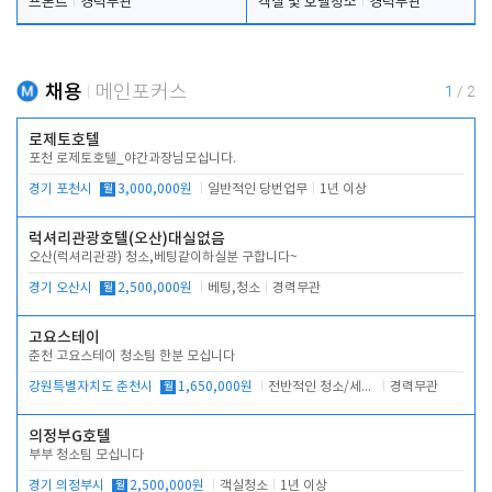
프론트
경력무관
객실 및 호텔청소
경력무관
채용
메인포커스
1
/
2
로제토호텔
포천 로제토호텔_야간과장님모십니다.
경기 포천시
월
3,000,000원
일반적인 당번업무
1년 이상
럭셔리관광호텔(오산)대실없음
오산(럭셔리관광) 청소,베팅같이하실분 구합니다~
경기 오산시
월
2,500,000원
베팅,청소
경력무관
고요스테이
춘천 고요스테이 청소팀 한분 모십니다
강원특별자치도 춘천시
월
1,650,000원
전반적인 청소/세탁업무
경력무관
의정부G호텔
부부 청소팀 모십니다
경기 의정부시
월
2,500,000원
객실청소
1년 이상