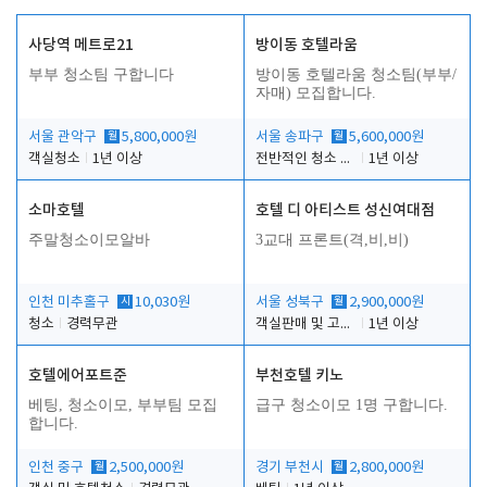
사당역 메트로21
방이동 호텔라움
부부 청소팀 구합니다
방이동 호텔라움 청소팀(부부/
자매) 모집합니다.
서울 관악구
월
5,800,000원
서울 송파구
월
5,600,000원
객실청소
1년 이상
전반적인 청소 업무(객실청소.객실정리)
1년 이상
소마호텔
호텔 디 아티스트 성신여대점
주말청소이모알바
3교대 프론트(격,비,비)
인천 미추홀구
시
10,030원
서울 성북구
월
2,900,000원
청소
경력무관
객실판매 및 고객응대
1년 이상
호텔에어포트준
부천호텔 키노
베팅, 청소이모, 부부팀 모집
급구 청소이모 1명 구합니다.
합니다.
인천 중구
월
2,500,000원
경기 부천시
월
2,800,000원