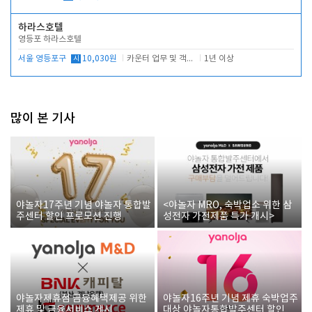
하라스호텔
영등포 하라스호텔
서울 영등포구
시
10,030원
카운터 업무 및 객실관리(청소상태 확인, 객실판매)
1년 이상
많이 본 기사
야놀자17주년 기념 야놀자 통합발
<야놀자 MRO, 숙박업소 위한 삼
주센터 할인 프로모션 진행
성전자 가전제품 특가 개시>
야놀자제휴점 금융혜택제공 위한
야놀자16주년 기념 제휴 숙박업주
제휴 및 금융서비스 게시
대상 야놀자통합발주센터 할인쿠