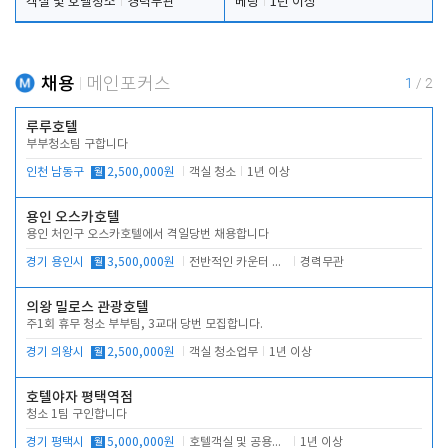
객실 및 호텔청소
경력무관
베팅
1년 이상
채용
메인포커스
1
/
2
루루호텔
부부청소팀 구합니다
인천 남동구
월
2,500,000원
객실 청소
1년 이상
용인 오스카호텔
용인 처인구 오스카호텔에서 격일당번 채용합니다
경기 용인시
월
3,500,000원
전반적인 카운터 업무
경력무관
의왕 밀로스 관광호텔
주1회 휴무 청소 부부팀, 3교대 당번 모집합니다.
경기 의왕시
월
2,500,000원
객실 청소업무
1년 이상
호텔야자 평택역점
청소 1팀 구인합니다
경기 평택시
월
5,000,000원
호텔객실 및 공용시설 청소 관리
1년 이상