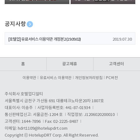
폰 증정
공지사항
[호텔업] 개인정보 처리방침 개정본1 (19.09.02)
2019.07.30
[호텔업] 유료서비스 이용약관 개정본2 (19.09.02)
2019.07.30
[호텔업] 개인정보 처리방침 개정본2 (19.09.02)
2019.07.30
홈
광고제휴
고객센터
이용약관
유료서비스 이용약관
개인정보처리방침
PC버전
주식회사 호텔업디알티
서울특별시 금천구 가산동 691 대륭테크노타운20차 1807호
대표이사: 이송주
사업자등록번호: 441-87-01934
통신판매업신고: 서울금천-1204 호
직업정보: J1206020200010
고객센터: 1644-7896
Fax: 02-2225-8487
이메일:
hdrt1109@hotelupdrt.com
Copyright ⓒ HotelupDRT Corp. All Right Reserved.