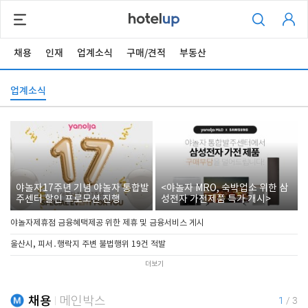
채용
인재
업계소식
구매/견적
부동산
업계소식
야놀자17주년 기념 야놀자 통합발
<야놀자 MRO, 숙박업소 위한 삼
주센터 할인 프로모션 진행
성전자 가전제품 특가 개시>
야놀자제휴점 금융혜택제공 위한 제휴 및 금융서비스 게시
울산시, 피서․행락지 주변 불법행위 19건 적발
더보기
채용
메인박스
1
/
3