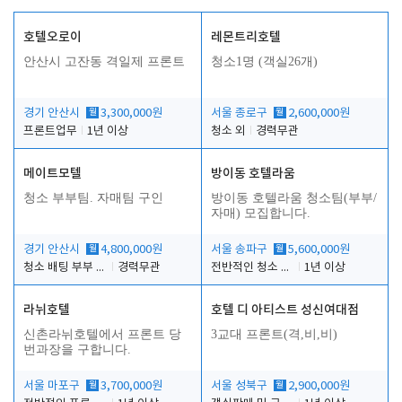
호텔오로이
레몬트리호텔
안산시 고잔동 격일제 프론트
청소1명 (객실26개)
경기 안산시
월
3,300,000원
서울 종로구
월
2,600,000원
프론트업무
1년 이상
청소 외
경력무관
메이트모텔
방이동 호텔라움
청소 부부팀. 자매팀 구인
방이동 호텔라움 청소팀(부부/
자매) 모집합니다.
경기 안산시
월
4,800,000원
서울 송파구
월
5,600,000원
청소 배팅 부부 구합니다
경력무관
전반적인 청소 업무(객실청소.객실정리)
1년 이상
라뉘호텔
호텔 디 아티스트 성신여대점
신촌라뉘호텔에서 프론트 당
3교대 프론트(격,비,비)
번과장을 구합니다.
서울 마포구
월
3,700,000원
서울 성북구
월
2,900,000원