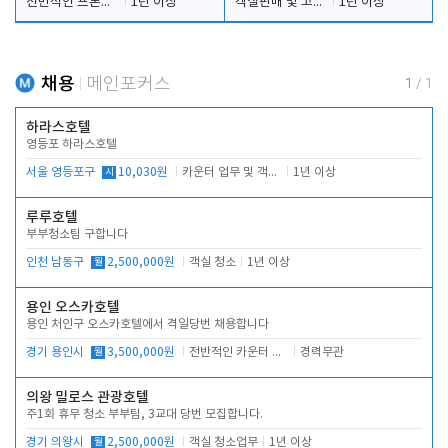
전반적인 프론트 당번업무
1년 이상
객실판매 및 고객응대
1년 이상
채용
메인포커스
1
/
1
하라스호텔
영등포 하라스호텔
서울 영등포구
시
10,030원
카운터 업무 및 객실관리(청소상태 확인, 객실판매)
1년 이상
루루호텔
부부청소팀 구합니다
인천 남동구
월
2,500,000원
객실 청소
1년 이상
용인 오스카호텔
용인 처인구 오스카호텔에서 격일당번 채용합니다
경기 용인시
월
3,500,000원
전반적인 카운터 업무
경력무관
의왕 밀로스 관광호텔
주1회 휴무 청소 부부팀, 3교대 당번 모집합니다.
경기 의왕시
월
2,500,000원
객실 청소업무
1년 이상