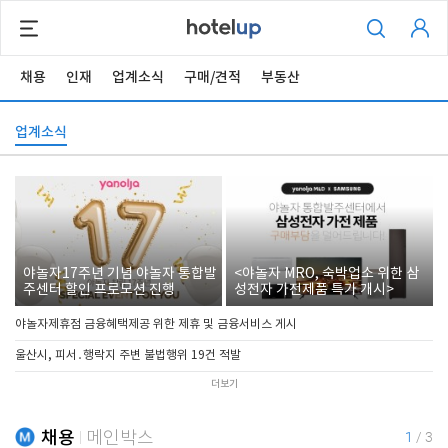
채용
인재
업계소식
구매/견적
부동산
업계소식
야놀자17주년 기념 야놀자 통합발
<야놀자 MRO, 숙박업소 위한 삼
주센터 할인 프로모션 진행
성전자 가전제품 특가 개시>
야놀자제휴점 금융혜택제공 위한 제휴 및 금융서비스 게시
울산시, 피서․행락지 주변 불법행위 19건 적발
더보기
채용
메인박스
1
/
3