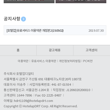
폰 증정
공지사항
[호텔업] 개인정보 처리방침 개정본1 (19.09.02)
2019.07.30
[호텔업] 유료서비스 이용약관 개정본2 (19.09.02)
2019.07.30
[호텔업] 개인정보 처리방침 개정본2 (19.09.02)
2019.07.30
홈
광고제휴
고객센터
이용약관
유료서비스 이용약관
개인정보처리방침
PC버전
주식회사 호텔업디알티
서울특별시 금천구 가산동 691 대륭테크노타운20차 1807호
대표이사: 이송주
사업자등록번호: 441-87-01934
통신판매업신고: 서울금천-1204 호
직업정보: J1206020200010
고객센터: 1644-7896
Fax: 02-2225-8487
이메일:
hdrt1109@hotelupdrt.com
Copyright ⓒ HotelupDRT Corp. All Right Reserved.