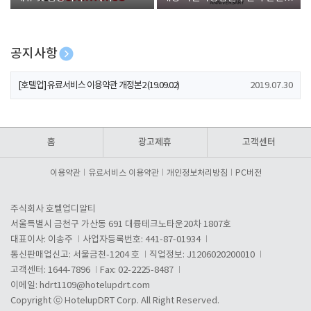
폰 증정
공지사항
[호텔업] 개인정보 처리방침 개정본1 (19.09.02)
2019.07.30
[호텔업] 유료서비스 이용약관 개정본2 (19.09.02)
2019.07.30
[호텔업] 개인정보 처리방침 개정본2 (19.09.02)
2019.07.30
홈
광고제휴
고객센터
이용약관
유료서비스 이용약관
개인정보처리방침
PC버전
주식회사 호텔업디알티
서울특별시 금천구 가산동 691 대륭테크노타운20차 1807호
대표이사: 이송주
사업자등록번호: 441-87-01934
통신판매업신고: 서울금천-1204 호
직업정보: J1206020200010
고객센터: 1644-7896
Fax: 02-2225-8487
이메일:
hdrt1109@hotelupdrt.com
Copyright ⓒ HotelupDRT Corp. All Right Reserved.