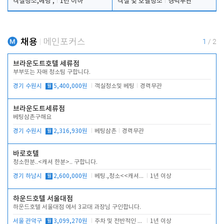
객실청소,베팅 ,
1년 이하
객실 및 호텔청소
경력무관
채용
메인포커스
1
/
2
브라운도트호텔 세류점
부부또는 자매 청소팀 구합니다.
경기 수원시
월
5,400,000원
객실청소및 베팅
경력무관
브라운도트세류점
베팅삼촌구해요
경기 수원시
월
2,316,930원
베팅삼촌
경력무관
바로호텔
청소한분..<캐셔 한분>.. 구합니다.
경기 하남시
월
2,600,000원
베팅.,청소<<캐셔 모셔봅니다.
1년 이상
하운드호텔 서울대점
하운드호텔 서울대점 에서 3교대 과장님 구인합니다.
서울 관악구
월
3,099,270원
주차 및 전반적인 당번업무
1년 이상