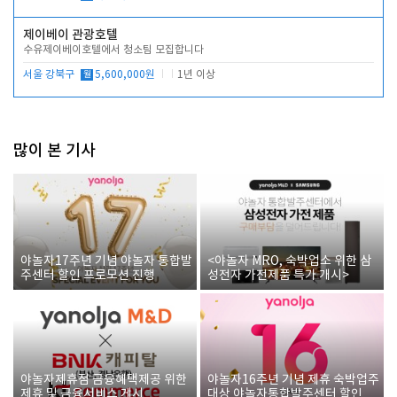
제이베이 관광호텔
수유제이베이호텔에서 청소팀 모집합니다
서울 강북구
월
5,600,000원
1년 이상
많이 본 기사
야놀자17주년 기념 야놀자 통합발
<야놀자 MRO, 숙박업소 위한 삼
주센터 할인 프로모션 진행
성전자 가전제품 특가 개시>
야놀자제휴점 금융혜택제공 위한
야놀자16주년 기념 제휴 숙박업주
제휴 및 금융서비스 게시
대상 야놀자통합발주센터 할인쿠