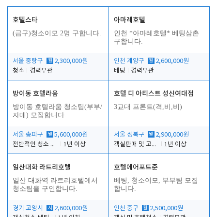
호텔스타
아마레호텔
(급구)청소이모 2명 구합니다.
인천 *아마레호텔* 베팅삼촌
구합니다.
서울 중랑구
월
2,300,000원
인천 계양구
월
2,600,000원
청소
경력무관
베팅
경력무관
방이동 호텔라움
호텔 디 아티스트 성신여대점
방이동 호텔라움 청소팀(부부/
3교대 프론트(격,비,비)
자매) 모집합니다.
서울 송파구
월
5,600,000원
서울 성북구
월
2,900,000원
전반적인 청소 업무(객실청소.객실정리)
1년 이상
객실판매 및 고객응대
1년 이상
일산대화 라트리호텔
호텔에어포트준
일산 대화역 라트리호텔에서
베팅, 청소이모, 부부팀 모집
청소팀을 구인합니다.
합니다.
경기 고양시
시
2,600,000원
인천 중구
월
2,500,000원