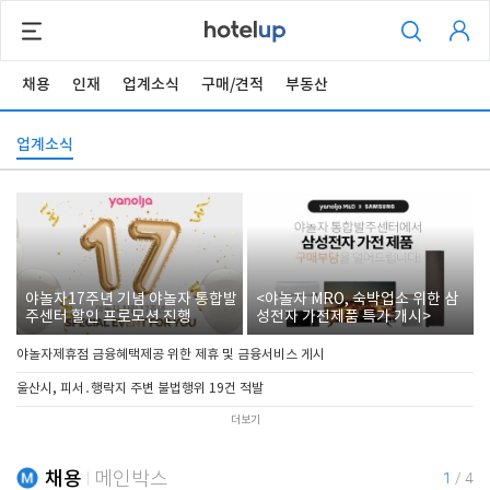
채용
인재
업계소식
구매/견적
부동산
업계소식
야놀자17주년 기념 야놀자 통합발
<야놀자 MRO, 숙박업소 위한 삼
주센터 할인 프로모션 진행
성전자 가전제품 특가 개시>
야놀자제휴점 금융혜택제공 위한 제휴 및 금융서비스 게시
울산시, 피서․행락지 주변 불법행위 19건 적발
더보기
채용
메인박스
1
/
4