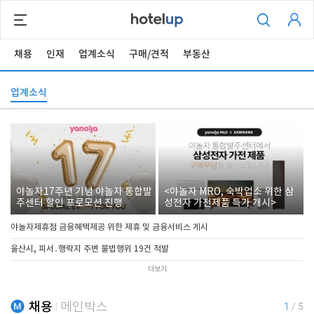
채용
인재
업계소식
구매/견적
부동산
업계소식
야놀자17주년 기념 야놀자 통합발
<야놀자 MRO, 숙박업소 위한 삼
주센터 할인 프로모션 진행
성전자 가전제품 특가 개시>
야놀자제휴점 금융혜택제공 위한 제휴 및 금융서비스 게시
울산시, 피서․행락지 주변 불법행위 19건 적발
더보기
채용
메인박스
1
/
5