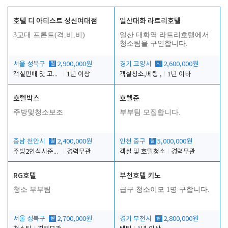
호텔 디 아티스트 성신여대점
일산대화 라트리호텔
3교대 프론트(격,비,비)
일산 대화역 라트리호텔에서
청소팀을 구인합니다.
서울 성북구
월
2,900,000원
경기 고양시
시
2,600,000원
객실판매 및 고객응대
1년 이상
객실청소,베팅 ,
1년 이하
호텔박스
호텔준
주방및청소보조
부부팀 모집합니다.
충남 천안시
월
2,400,000원
인천 중구
월
5,000,000원
주방2인식사준비및청소린렌보조
경력무관
객실 및 호텔청소
경력무관
RG호텔
부천호텔 키노
청소 부부팀
급구 청소이모 1명 구합니다.
서울 성북구
월
2,700,000원
경기 부천시
월
2,800,000원