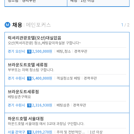
청소팀
경력무관
베팅
1년 이상
채용
메인포커스
1
/
2
럭셔리관광호텔(오산)대실없음
오산(럭셔리관광) 청소,베팅같이하실분 구합니다~
경기 오산시
월
2,500,000원
베팅,청소
경력무관
브라운도트호텔 세류점
부부또는 자매 청소팀 구합니다.
경기 수원시
월
5,400,000원
객실청소및 베팅
경력무관
브라운도트세류점
베팅삼촌구해요
경기 수원시
월
2,316,930원
베팅삼촌
경력무관
하운드호텔 서울대점
하운드호텔 서울대점 에서 3교대 과장님 구인합니다.
서울 관악구
월
3,099,270원
주차 및 전반적인 당번업무
1년 이상