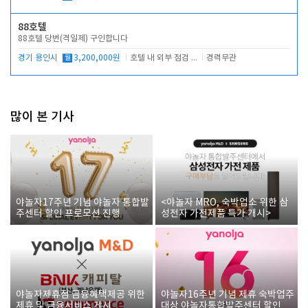
88호텔
88호텔 당번(격일제) 구인합니다
경기 용인시
월
3,200,000원
호텔 내 외부 점검 및 프런트 운영
경력무관
많이 본 기사
야놀자17주년 기념 야놀자 통합발
<야놀자 MRO, 숙박업소 위한 삼
주센터 할인 프로모션 진행
성전자 가전제품 특가 개시>
야놀자제휴점 금융혜택제공 위한
야놀자16주년 기념 제휴 숙박업주
제휴 및 금융서비스 게시
대상 야놀자통합발주센터 할인쿠