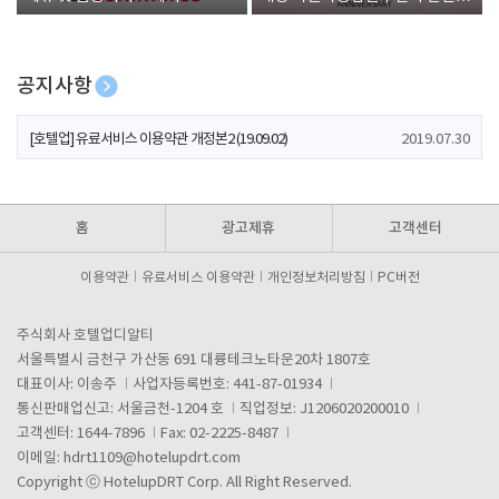
폰 증정
공지사항
[호텔업] 개인정보 처리방침 개정본1 (19.09.02)
2019.07.30
[호텔업] 유료서비스 이용약관 개정본2 (19.09.02)
2019.07.30
[호텔업] 개인정보 처리방침 개정본2 (19.09.02)
2019.07.30
홈
광고제휴
고객센터
이용약관
유료서비스 이용약관
개인정보처리방침
PC버전
주식회사 호텔업디알티
서울특별시 금천구 가산동 691 대륭테크노타운20차 1807호
대표이사: 이송주
사업자등록번호: 441-87-01934
통신판매업신고: 서울금천-1204 호
직업정보: J1206020200010
고객센터: 1644-7896
Fax: 02-2225-8487
이메일:
hdrt1109@hotelupdrt.com
Copyright ⓒ HotelupDRT Corp. All Right Reserved.