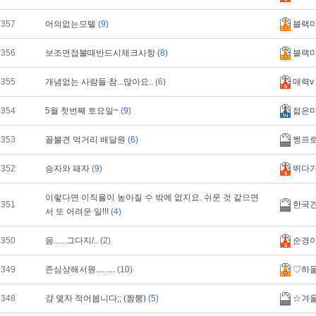
357
어의없는모텔
(9)
블랙
356
보조면접볼때반드시체크사항
(8)
블랙
355
개념없는 사람들 참...많아요..
(6)
매력v
354
5월 첫번째 토요일~
(9)
젊은
353
꼴불견 먹거리 배달원
(6)
쩡프
352
승자와 패자
(9)
뛰다
이렇다면 이직율이 높아질 수 밖에 없지요. 쉬운 것 같으면
351
한국
서 또 어려운 일!!!
(4)
350
음......그다지/..
(2)
순경
349
존심상해서원.........
(10)
♡하
348
걍 몇자 적어봅니다;; (짬뽕)
(5)
☆겨