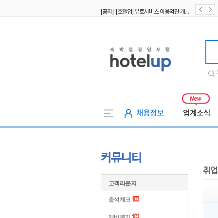
[공지] [호텔업] 유료서비스 이용약관 개정본2 (19.09.02)
[공지] [호텔업] 개인정보 처리방침 개정본2 (19.09.02)
호텔업
채용정보
업계소식
커뮤니티
취업
고객라운지
출석체크
제비뽑기