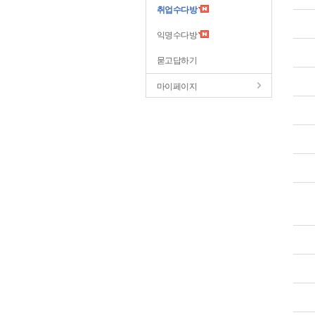
취업수다방
익명수다방
묻고답하기
마이페이지