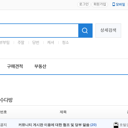
로그인
회원가입
모바일
로고
상세검색
부부팀
주말
당번
캐셔
청소
구매견적
부동산
수다방
번호
제목
호텔
공지
커뮤니티 게시판 이용에 대한 협조 및 당부 말씀
(20)