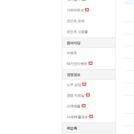
가위바위보
포인트 순위
포인트 쇼핑몰
참여마당
이벤트
매거진이벤트
경영정보
노무 상담
경영 자료실
소액매물
시세/매출정보
취업톡