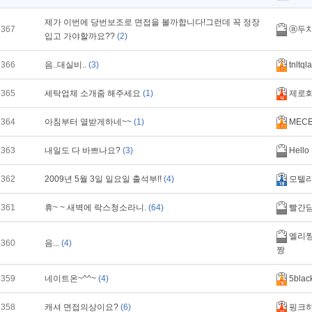
제가 이번에 당번보조로 면접을 볼까합니다!그런데 꼭 정장
367
ⓐ두
입고 가야할까요??
(2)
366
음..대실비..
(3)
tnltqla
365
세탁업체 소개줌 해주세요
(1)
제로
364
아침부터 열받게하네~~
(1)
MECE
363
내일도 다 바쁘나요?
(3)
Hello 
362
2009년 5월 3일 일요일 출석부!!
(4)
모텔
361
휴~ ~ 새벽에 락스청소라니.
(64)
빨간
엘리짱
360
음...
(4)
짱
359
네이트온~^^~
(4)
5blac
358
캐셔 면접의상이요?
(6)
핑크